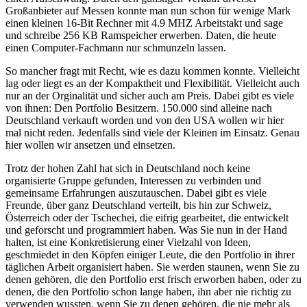
Großanbieter auf Messen konnte man nun schon für wenige Mark
einen kleinen 16-Bit Rechner mit 4.9 MHZ Arbeitstakt und sage
und schreibe 256 KB Ramspeicher erwerben. Daten, die heute
einen Computer-Fachmann nur schmunzeln lassen.
So mancher fragt mit Recht, wie es dazu kommen konnte. Vielleicht
lag oder liegt es an der Kompaktheit und Flexibilität. Vielleicht auch
nur an der Orginalität und sicher auch am Preis. Dabei gibt es viele
von ihnen: Den Portfolio Besitzern. 150.000 sind alleine nach
Deutschland verkauft worden und von den USA wollen wir hier
mal nicht reden. Jedenfalls sind viele der Kleinen im Einsatz. Genau
hier wollen wir ansetzen und einsetzen.
Trotz der hohen Zahl hat sich in Deutschland noch keine
organisierte Gruppe gefunden, Interessen zu verbinden und
gemeinsame Erfahrungen auszutauschen. Dabei gibt es viele
Freunde, über ganz Deutschland verteilt, bis hin zur Schweiz,
Österreich oder der Tschechei, die eifrig gearbeitet, die entwickelt
und geforscht und programmiert haben. Was Sie nun in der Hand
halten, ist eine Konkretisierung einer Vielzahl von Ideen,
geschmiedet in den Köpfen einiger Leute, die den Portfolio in ihrer
täglichen Arbeit organisiert haben. Sie werden staunen, wenn Sie zu
denen gehören, die den Portfolio erst frisch erworben haben, oder zu
denen, die den Portfolio schon lange haben, ihn aber nie richtig zu
verwenden wussten, wenn Sie zu denen gehören, die nie mehr als