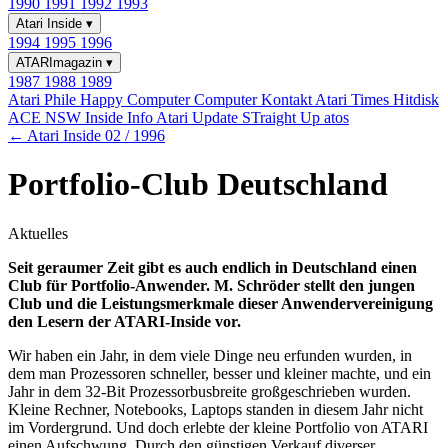
1990
1991
1992
1993
Atari Inside
▾
1994
1995
1996
ATARImagazin
▾
1987
1988
1989
Atari Phile
Happy Computer
Computer Kontakt
Atari Times
Hitdisk
ACE NSW Inside Info
Atari Update
STraight Up
atos
← Atari Inside 02 / 1996
Portfolio-Club Deutschland
Aktuelles
Seit geraumer Zeit gibt es auch endlich in Deutschland einen
Club für Portfolio-Anwender. M. Schröder stellt den jungen
Club und die Leistungsmerkmale dieser Anwendervereinigung
den Lesern der ATARI-Inside vor.
Wir haben ein Jahr, in dem viele Dinge neu erfunden wurden, in
dem man Prozessoren schneller, besser und kleiner machte, und ein
Jahr in dem 32-Bit Prozessorbusbreite großgeschrieben wurden.
Kleine Rechner, Notebooks, Laptops standen in diesem Jahr nicht
im Vordergrund. Und doch erlebte der kleine Portfolio von ATARI
einen Aufschwung. Durch den günstigen Verkauf diverser