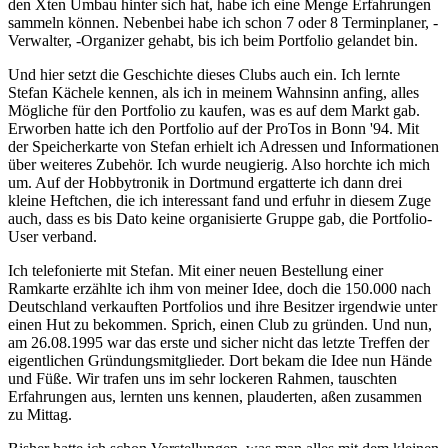
den Xten Umbau hinter sich hat, habe ich eine Menge Erfahrungen
sammeln können. Nebenbei habe ich schon 7 oder 8 Terminplaner, -
Verwalter, -Organizer gehabt, bis ich beim Portfolio gelandet bin.
Und hier setzt die Geschichte dieses Clubs auch ein. Ich lernte
Stefan Kächele kennen, als ich in meinem Wahnsinn anfing, alles
Mögliche für den Portfolio zu kaufen, was es auf dem Markt gab.
Erworben hatte ich den Portfolio auf der ProTos in Bonn '94. Mit
der Speicherkarte von Stefan erhielt ich Adressen und Informationen
über weiteres Zubehör. Ich wurde neugierig. Also horchte ich mich
um. Auf der Hobbytronik in Dortmund ergatterte ich dann drei
kleine Heftchen, die ich interessant fand und erfuhr in diesem Zuge
auch, dass es bis Dato keine organisierte Gruppe gab, die Portfolio-
User verband.
Ich telefonierte mit Stefan. Mit einer neuen Bestellung einer
Ramkarte erzählte ich ihm von meiner Idee, doch die 150.000 nach
Deutschland verkauften Portfolios und ihre Besitzer irgendwie unter
einen Hut zu bekommen. Sprich, einen Club zu gründen. Und nun,
am 26.08.1995 war das erste und sicher nicht das letzte Treffen der
eigentlichen Gründungsmitglieder. Dort bekam die Idee nun Hände
und Füße. Wir trafen uns im sehr lockeren Rahmen, tauschten
Erfahrungen aus, lernten uns kennen, plauderten, aßen zusammen
zu Mittag.