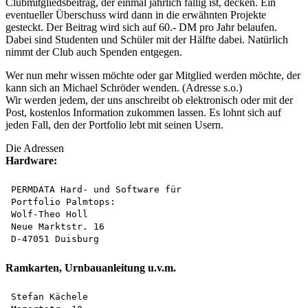
Clubmitgliedsbeitrag, der einmal jährlich fällig ist, decken. Ein
eventueller Überschuss wird dann in die erwähnten Projekte
gesteckt. Der Beitrag wird sich auf 60.- DM pro Jahr belaufen.
Dabei sind Studenten und Schüler mit der Hälfte dabei. Natürlich
nimmt der Club auch Spenden entgegen.
Wer nun mehr wissen möchte oder gar Mitglied werden möchte, der
kann sich an Michael Schröder wenden. (Adresse s.o.)
Wir werden jedem, der uns anschreibt ob elektronisch oder mit der
Post, kostenlos Information zukommen lassen. Es lohnt sich auf
jeden Fall, den der Portfolio lebt mit seinen Usern.
Die Adressen
Hardware:
PERMDATA Hard- und Software für

Portfolio Palmtops:

Wolf-Theo Holl

Neue Marktstr. 16

Ramkarten, Urnbauanleitung u.v.m.
Stefan Kächele
