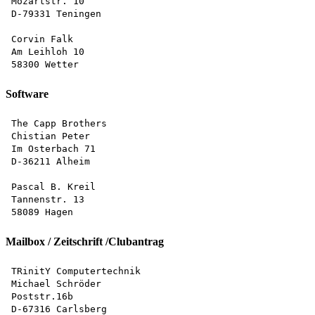
Mozartstr. 10

D-79331 Teningen

Corvin Falk

Am Leihloh 10

Software
The Capp Brothers

Chistian Peter

Im Osterbach 71

D-36211 Alheim

Pascal B. Kreil

Tannenstr. 13

Mailbox / Zeitschrift /Clubantrag
TRinitY Computertechnik

Michael Schröder

Poststr.16b
