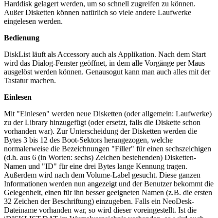
Harddisk gelagert werden, um so schnell zugreifen zu können.
Außer Disketten können natürlich so viele andere Laufwerke
eingelesen werden.
Bedienung
DiskList läuft als Accessory auch als Applikation. Nach dem Start
wird das Dialog-Fenster geöffnet, in dem alle Vorgänge per Maus
ausgelöst werden können. Genausogut kann man auch alles mit der
Tastatur machen.
Einlesen
Mit "Einlesen" werden neue Disketten (oder allgemein: Laufwerke)
zu der Library hinzugefügt (oder ersetzt, falls die Diskette schon
vorhanden war). Zur Unterscheidung der Disketten werden die
Bytes 3 bis 12 des Boot-Sektors herangezogen, welche
normalerweise die Bezeichnungen "Filler" für einen sechszeichigen
(d.h. aus 6 (in Worten: sechs) Zeichen bestehenden) Disketten-
Namen und "ID" für eine drei Bytes lange Kennung tragen.
Außerdem wird nach dem Volume-Label gesucht. Diese ganzen
Informationen werden nun angezeigt und der Benutzer bekommt die
Gelegenheit, einen für ihn besser geeigneten Namen (z.B. die ersten
32 Zeichen der Beschriftung) einzugeben. Falls ein NeoDesk-
Dateiname vorhanden war, so wird dieser voreingestellt. Ist die