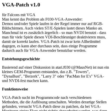
VGA-Patch v1.0
für Falcons mit VGA
Man kennt das Problem als F030-VGA-Anwender:
Demos und/oder Spiele laufen in der Regel immer nur auf RGB-
Bildschirmen. Auch vielen ST/E-Spielen lastet dieses Manko an.
Manchmal ist es zusätzlich ärgerlich - so man NVDI benutzt - dass
man für viele Spiele diesen VDI-Beschleuniger deaktivieren muss,
damit sie korrekt laufen. VGA-Patch ist zwar kein Allheilmittel
dagegen, es kann aber durchaus sein, dass einige Programme
dadurch auch für VGA-Anwender benutzbar werden.
Entstehungsgeschichte
Basierend auf einer Diskussion in atari.f030 (@MausNet) ist nun ein
kleines GEM-Programm entstanden, das z.B. "Towers",
"DynaBust", "Berzerk", "Larry 3" oder "PacMan for E's" VGA-
und NVDI-fest machen kann.
Funktionsweise
VGA-Patch sucht im Programmcode nach verschiedenen
Methoden, die die Auflösung umschalten. Werden derartige Stellen
gefunden, versucht VGA-Patch diese zu patchen, da bei VGA-
Monitoren einige Flags nicht richtig abgearbeitet werden, was dann