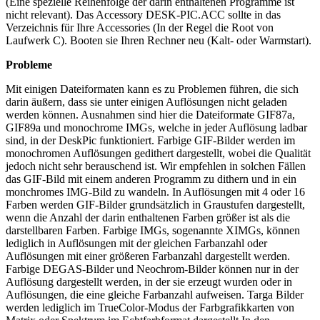
(Eine spezielle Reihenfolge der darin enthaltenen Programme ist
nicht relevant). Das Accessory DESK-PIC.ACC sollte in das
Verzeichnis für Ihre Accessories (In der Regel die Root von
Laufwerk C). Booten sie Ihren Rechner neu (Kalt- oder Warmstart).
Probleme
Mit einigen Dateiformaten kann es zu Problemen führen, die sich
darin äußern, dass sie unter einigen Auflösungen nicht geladen
werden können. Ausnahmen sind hier die Dateiformate GIF87a,
GIF89a und monochrome IMGs, welche in jeder Auflösung ladbar
sind, in der DeskPic funktioniert. Farbige GIF-Bilder werden im
monochromen Auflösungen gedithert dargestellt, wobei die Qualität
jedoch nicht sehr berauschend ist. Wir empfehlen in solchen Fällen
das GIF-Bild mit einem anderen Programm zu dithern und in ein
monchromes IMG-Bild zu wandeln. In Auflösungen mit 4 oder 16
Farben werden GIF-Bilder grundsätzlich in Graustufen dargestellt,
wenn die Anzahl der darin enthaltenen Farben größer ist als die
darstellbaren Farben. Farbige IMGs, sogenannte XIMGs, können
lediglich in Auflösungen mit der gleichen Farbanzahl oder
Auflösungen mit einer größeren Farbanzahl dargestellt werden.
Farbige DEGAS-Bilder und Neochrom-Bilder können nur in der
Auflösung dargestellt werden, in der sie erzeugt wurden oder in
Auflösungen, die eine gleiche Farbanzahl aufweisen. Targa Bilder
werden lediglich im TrueColor-Modus der Farbgrafikkarten von