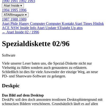
1990
1991
1992
1993
Atari Inside
▾
1994
1995
1996
ATARImagazin
▾
1987
1988
1989
Atari Phile
Happy Computer
Computer Kontakt
Atari Times
Hitdisk
ACE NSW Inside Info
Atari Update
STraight Up
atos
← Atari Inside 02 / 1996
Spezialdiskette 02/96
Software
Viele unserer Leser baten uns, die Spezial-Diskette nicht nur
Vielseitig zu füllen sondern auch genaustens zu erläutern.
Schließlich ist dies für viele Anwender der einzige Weg, an neue
PD- und Shareware-Software zu gelangen.
Deskpic
Das Bild auf dem Desktop
DeskPic soll den doch ansonsten trostlosen Desktophintergrund mit
schmucken Bildern verschönern. Grundsätzlich läuft es auf allen