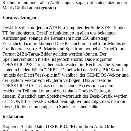
Rechnern und unter allen Auflösungen, sogar mit Unterstützung der
MatrixGrafikkarten (getestet).
Voraussetzungen
DeskPic sollte auf jedem ATARI-Computer der Serie ST/STE oder
TT funktionieren. DeskPic funktioniert in allen uns bekannten
Auflösungen, solange die Farbanzahl nicht 256 übersteigt.
Zusätzlich dazu funktioniert DeskPic auch im TrueColor-Modus der
Grafikkarten von z.B. Matrix und Spektrum, wobei als TrueColor-
Format 24Bit-Targa-Bilder geladen werden können. Der
Speicherverbrauch hierbei ist jedoch enorm. Das Programm
"DESKPIC.PRG" installiert sich resident im Rechner. Die Kennung
lautet in beiden Fällen "DEPI". Dabei wird der VDI-, BIOS- und
(mittels der Datei "desk-pic.inf" wählbar) der GEMDOS-Vektor und
der System-Vektor von etv_term verbogen. Das Accessorie
"DESKPIC.ACC" ist das entsprechende Accessorie zu dem
residenten Teil und kommuniziert mittels Cookie-Eintrag mit
diesem. Zusätzlich zum Speicherverbrauch der Desk-Grafik werden
ca. 15OKB für DeskPic selbst benötigt, woraus folgt, dass man für
dieses Utility schon einiges an Speicher haben sollte.
Installation
Kopieren Sie die Datei DESK-PIC.PRG in Ihren Auto-Ordner.