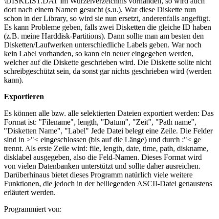
\DISKLIST.DAT im Wurzelverzeichnis vorhanden, so wird auch
dort nach einem Namen gesucht (s.u.). War diese Diskette nun
schon in der Library, so wird sie nun ersetzt, anderenfalls angefügt.
Es kann Probleme geben, falls zwei Disketten die gleiche ID haben
(z.B. meine Harddisk-Partitions). Dann sollte man am besten den
Disketten/Laufwerken unterschiedliche Labels geben. War noch
kein Label vorhanden, so kann ein neuer eingegeben werden,
welcher auf die Diskette geschrieben wird. Die Diskette sollte nicht
schreibgeschützt sein, da sonst gar nichts geschrieben wird (werden
kann).
Exportieren
Es können alle bzw. alle selektierten Dateien exportiert werden: Das
Format ist: "Filename", length, "Datum", "Zeit", "Path name",
"Disketten Name", "Label" Jede Datei belegt eine Zeile. Die Felder
sind in >"< eingeschlossen (bis auf die Länge) und durch :"< ge
trennt. Als erste Zeile wird: file, length, date, time, path, diskname,
disklabel ausgegeben, also die Feld-Namen. Dieses Format wird
von vielen Datenbanken unterstützt und sollte daher ausreichen.
Darüberhinaus bietet dieses Programm natürlich viele weitere
Funktionen, die jedoch in der beiliegenden ASCII-Datei genaustens
erläutert werden.
Programmiert von: