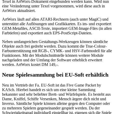
Texel in ArtWorx-Dokument eingebunden werden kann. Wird nun
eine Veränderung unter Texel vorgenommen, wird diese auch in
ArtWorx aktualisiert.
ArtWorx läuft auf allen ATARI-Rechnern (auch unter MagiC) und
unterstützt alle Auflösungen und Grafikkarten. Es im- und exportiert
GEM-Metafiles, ASCII-Texte, importiert GEM-Image-Files (in allen
Farbtiefen) und exportiert auch EPS-PostScript-Dateien.
Neben umfangreichen Gestaltungs-Werkzeugen können sämtliche
Objekte auch frei gedreht werden. Dazu kommt die True-Colour-
Farbunterstützung mit RGB-, CYMK- und HSV-Farbmodell für alle
Funktionen. Mit der Modulschnittstelle können weitere Module
nachgeladen und der Umfang der Software erheblich erweitert
werden. ArtWorx kostet DM 149,-.
Neue Spielesammlung bei EU-Soft erhältlich
Neu im Vertrieb der Fa. EU-Soft ist das Five Game Packet by
KASch. Hierbei handelt es sich um eine kleine Sammlung
bekannter und sehr beliebter Brett- und Würfelspiele. Es besteht aus
Dame, Kniffel, Schiffe Versenken, Mensch ärgere dich nicht und
Inverso. Sämtliche Spiele können alleine gegen den Computer oder
zu mehreren Spielern gegeneinander gespielt werden. Da der
Schwierigkeitsgrad individuell einstellbar ist, eigenen sich die Spiele