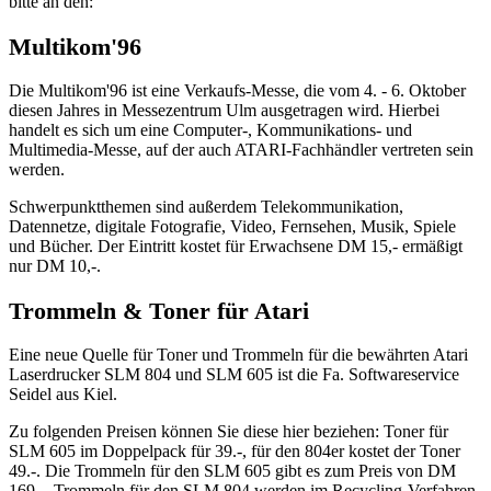
bitte an den:
Multikom'96
Die Multikom'96 ist eine Verkaufs-Messe, die vom 4. - 6. Oktober
diesen Jahres in Messezentrum Ulm ausgetragen wird. Hierbei
handelt es sich um eine Computer-, Kommunikations- und
Multimedia-Messe, auf der auch ATARI-Fachhändler vertreten sein
werden.
Schwerpunktthemen sind außerdem Telekommunikation,
Datennetze, digitale Fotografie, Video, Fernsehen, Musik, Spiele
und Bücher. Der Eintritt kostet für Erwachsene DM 15,- ermäßigt
nur DM 10,-.
Trommeln & Toner für Atari
Eine neue Quelle für Toner und Trommeln für die bewährten Atari
Laserdrucker SLM 804 und SLM 605 ist die Fa. Softwareservice
Seidel aus Kiel.
Zu folgenden Preisen können Sie diese hier beziehen: Toner für
SLM 605 im Doppelpack für 39.-, für den 804er kostet der Toner
49.-. Die Trommeln für den SLM 605 gibt es zum Preis von DM
169.-. Trommeln für den SLM 804 werden im Recycling-Verfahren