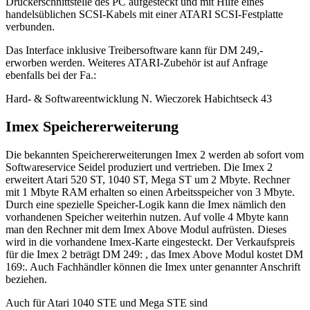
Druckerschnittstelle des PC aufgesteckt und mit Hilfe eines
handelsüblichen SCSI-Kabels mit einer ATARI SCSI-Festplatte
verbunden.
Das Interface inklusive Treibersoftware kann für DM 249,-
erworben werden. Weiteres ATARI-Zubehör ist auf Anfrage
ebenfalls bei der Fa.:
Hard- & Softwareentwicklung N. Wieczorek Habichtseck 43
Imex Speichererweiterung
Die bekannten Speichererweiterungen Imex 2 werden ab sofort vom
Softwareservice Seidel produziert und vertrieben. Die Imex 2
erweitert Atari 520 ST, 1040 ST, Mega ST um 2 Mbyte. Rechner
mit 1 Mbyte RAM erhalten so einen Arbeitsspeicher von 3 Mbyte.
Durch eine spezielle Speicher-Logik kann die Imex nämlich den
vorhandenen Speicher weiterhin nutzen. Auf volle 4 Mbyte kann
man den Rechner mit dem Imex Above Modul aufrüsten. Dieses
wird in die vorhandene Imex-Karte eingesteckt. Der Verkaufspreis
für die Imex 2 beträgt DM 249: , das Imex Above Modul kostet DM
169:. Auch Fachhändler können die Imex unter genannter Anschrift
beziehen.
Auch für Atari 1040 STE und Mega STE sind