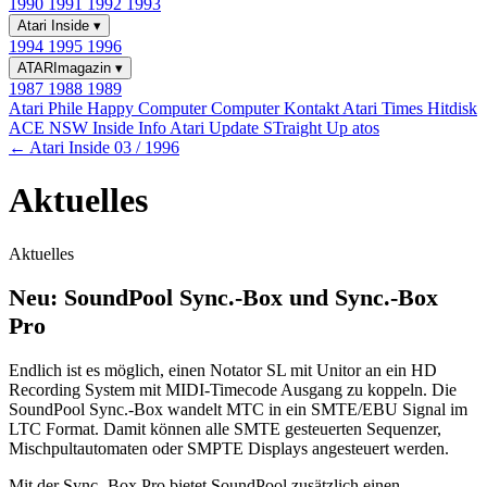
1990
1991
1992
1993
Atari Inside
▾
1994
1995
1996
ATARImagazin
▾
1987
1988
1989
Atari Phile
Happy Computer
Computer Kontakt
Atari Times
Hitdisk
ACE NSW Inside Info
Atari Update
STraight Up
atos
← Atari Inside 03 / 1996
Aktuelles
Aktuelles
Neu: SoundPool Sync.-Box und Sync.-Box
Pro
Endlich ist es möglich, einen Notator SL mit Unitor an ein HD
Recording System mit MIDI-Timecode Ausgang zu koppeln. Die
SoundPool Sync.-Box wandelt MTC in ein SMTE/EBU Signal im
LTC Format. Damit können alle SMTE gesteuerten Sequenzer,
Mischpultautomaten oder SMPTE Displays angesteuert werden.
Mit der Sync.-Box Pro bietet SoundPool zusätzlich einen