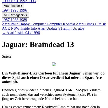
1990
1991
1992
1993
Atari Inside
▾
1994
1995
1996
ATARImagazin
▾
1987
1988
1989
Atari Phile
Happy Computer
Computer Kontakt
Atari Times
Hitdisk
ACE NSW Inside Info
Atari Update
STraight Up
atos
← Atari Inside 04 / 1996
Jaguar: Braindead 13
Spiele
Ein Walt-Disney-Like Cartoon für Ihren Jaguar. Sehen wir, ob
dieses Spiel auch einen Oscar verdient hat oder an Space-Ace
anknüpft.
Endlich gibt es wieder ein neues Jaguar-CD-ROM-Spiel. Zudem
auch noch eines, das auf verschiedenen Systemen (z.B. PC) in
jüngster Zeit hervorragende Noten bekommen hat...
Um es vorwegzunehmen: Readysoft/Empire hat uns nach den in