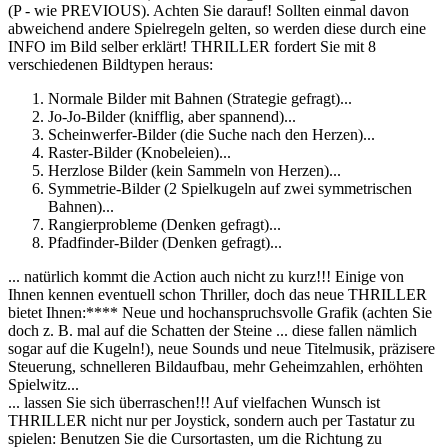
(P - wie PREVIOUS). Achten Sie darauf! Sollten einmal davon
abweichend andere Spielregeln gelten, so werden diese durch eine
INFO im Bild selber erklärt! THRILLER fordert Sie mit 8
verschiedenen Bildtypen heraus:
Normale Bilder mit Bahnen (Strategie gefragt)...
Jo-Jo-Bilder (knifflig, aber spannend)...
Scheinwerfer-Bilder (die Suche nach den Herzen)...
Raster-Bilder (Knobeleien)...
Herzlose Bilder (kein Sammeln von Herzen)...
Symmetrie-Bilder (2 Spielkugeln auf zwei symmetrischen
Bahnen)...
Rangierprobleme (Denken gefragt)...
Pfadfinder-Bilder (Denken gefragt)...
... natürlich kommt die Action auch nicht zu kurz!!! Einige von
Ihnen kennen eventuell schon Thriller, doch das neue THRILLER
bietet Ihnen:**** Neue und hochanspruchsvolle Grafik (achten Sie
doch z. B. mal auf die Schatten der Steine ... diese fallen nämlich
sogar auf die Kugeln!), neue Sounds und neue Titelmusik, präzisere
Steuerung, schnelleren Bildaufbau, mehr Geheimzahlen, erhöhten
Spielwitz...
... lassen Sie sich überraschen!!! Auf vielfachen Wunsch ist
THRILLER nicht nur per Joystick, sondern auch per Tastatur zu
spielen: Benutzen Sie die Cursortasten, um die Richtung zu