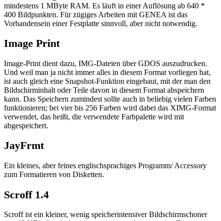
mindestens 1 MByte RAM. Es läuft in einer Auflösung ab 640 *
400 Bildpunkten. Für zügiges Arbeiten mit GENEA ist das
Vorhandensein einer Festplatte sinnvoll, aber nicht notwendig.
Image Print
Image-Print dient dazu, IMG-Dateien über GDOS auszudrucken.
Und weil man ja nicht immer alles in diesem Format vorliegen hat,
ist auch gleich eine Snapshot-Funktion eingebaut, mit der man den
Bildschirminhalt oder Teile davon in diesem Format abspeichern
kann. Das Speichern zumindest sollte auch in beliebig vielen Farben
funktionieren; bei vier bis 256 Farben wird dabei das XIMG-Format
verwendet, das heißt, die verwendete Farbpalette wird mit
abgespeichert.
JayFrmt
Ein kleines, aber feines englischsprachiges Programm/ Accessory
zum Formatieren von Disketten.
Scroff 1.4
Scroff ist ein kleiner, wenig speicherintensiver Bildschirmschoner