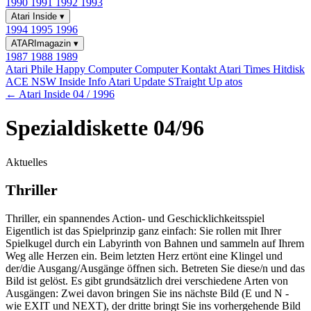
1990
1991
1992
1993
Atari Inside
▾
1994
1995
1996
ATARImagazin
▾
1987
1988
1989
Atari Phile
Happy Computer
Computer Kontakt
Atari Times
Hitdisk
ACE NSW Inside Info
Atari Update
STraight Up
atos
← Atari Inside 04 / 1996
Spezialdiskette 04/96
Aktuelles
Thriller
Thriller, ein spannendes Action- und Geschicklichkeitsspiel
Eigentlich ist das Spielprinzip ganz einfach: Sie rollen mit Ihrer
Spielkugel durch ein Labyrinth von Bahnen und sammeln auf Ihrem
Weg alle Herzen ein. Beim letzten Herz ertönt eine Klingel und
der/die Ausgang/Ausgänge öffnen sich. Betreten Sie diese/n und das
Bild ist gelöst. Es gibt grundsätzlich drei verschiedene Arten von
Ausgängen: Zwei davon bringen Sie ins nächste Bild (E und N -
wie EXIT und NEXT), der dritte bringt Sie ins vorhergehende Bild