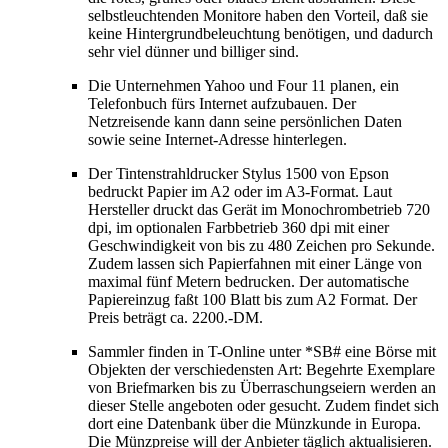
selbstleuchtenden Monitore haben den Vorteil, daß sie
keine Hintergrundbeleuchtung benötigen, und dadurch
sehr viel dünner und billiger sind.
Die Unternehmen Yahoo und Four 11 planen, ein
Telefonbuch fürs Internet aufzubauen. Der
Netzreisende kann dann seine persönlichen Daten
sowie seine Internet-Adresse hinterlegen.
Der Tintenstrahldrucker Stylus 1500 von Epson
bedruckt Papier im A2 oder im A3-Format. Laut
Hersteller druckt das Gerät im Monochrombetrieb 720
dpi, im optionalen Farbbetrieb 360 dpi mit einer
Geschwindigkeit von bis zu 480 Zeichen pro Sekunde.
Zudem lassen sich Papierfahnen mit einer Länge von
maximal fünf Metern bedrucken. Der automatische
Papiereinzug faßt 100 Blatt bis zum A2 Format. Der
Preis beträgt ca. 2200.-DM.
Sammler finden in T-Online unter *SB# eine Börse mit
Objekten der verschiedensten Art: Begehrte Exemplare
von Briefmarken bis zu Überraschungseiern werden an
dieser Stelle angeboten oder gesucht. Zudem findet sich
dort eine Datenbank über die Münzkunde in Europa.
Die Münzpreise will der Anbieter täglich aktualisieren.