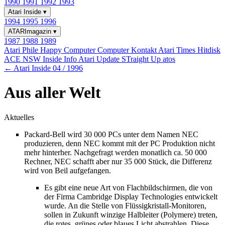
1990
1991
1992
1993
Atari Inside
▾
1994
1995
1996
ATARImagazin
▾
1987
1988
1989
Atari Phile
Happy Computer
Computer Kontakt
Atari Times
Hitdisk
ACE NSW Inside Info
Atari Update
STraight Up
atos
← Atari Inside 04 / 1996
Aus aller Welt
Aktuelles
Packard-Bell wird 30 000 PCs unter dem Namen NEC
produzieren, denn NEC kommt mit der PC Produktion nicht
mehr hinterher. Nachgefragt werden monatlich ca. 50 000
Rechner, NEC schafft aber nur 35 000 Stück, die Differenz
wird von Beil aufgefangen.
Es gibt eine neue Art von Flachbildschirmen, die von
der Firma Cambridge Display Technologies entwickelt
wurde. An die Stelle von Flüssigkristall-Monitoren,
sollen in Zukunft winzige Halbleiter (Polymere) treten,
die rotes, grünes oder blaues Licht abstrahlen. Diese