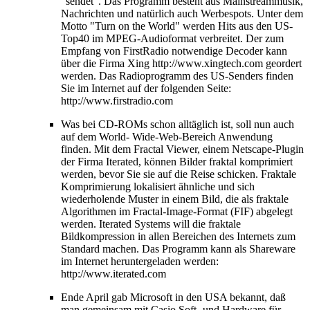
"sendet". Das Programm besteht aus Mainstreammusik,
Nachrichten und natürlich auch Werbespots. Unter dem
Motto "Turn on the World" werden Hits aus den US-
Top40 im MPEG-Audioformat verbreitet. Der zum
Empfang von FirstRadio notwendige Decoder kann
über die Firma Xing http://www.xingtech.com geordert
werden. Das Radioprogramm des US-Senders finden
Sie im Internet auf der folgenden Seite:
http://www.firstradio.com
Was bei CD-ROMs schon alltäglich ist, soll nun auch
auf dem World- Wide-Web-Bereich Anwendung
finden. Mit dem Fractal Viewer, einem Netscape-Plugin
der Firma Iterated, können Bilder fraktal komprimiert
werden, bevor Sie sie auf die Reise schicken. Fraktale
Komprimierung lokalisiert ähnliche und sich
wiederholende Muster in einem Bild, die als fraktale
Algorithmen im Fractal-Image-Format (FIF) abgelegt
werden. Iterated Systems will die fraktale
Bildkompression in allen Bereichen des Internets zum
Standard machen. Das Programm kann als Shareware
im Internet heruntergeladen werden:
http://www.iterated.com
Ende April gab Microsoft in den USA bekannt, daß
man gemeinsam mit Casio Soft- und Hardware für