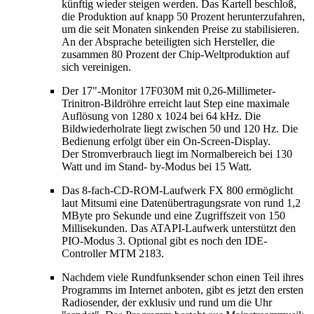
künftig wieder steigen werden. Das Kartell beschloß,
die Produktion auf knapp 50 Prozent herunterzufahren,
um die seit Monaten sinkenden Preise zu stabilisieren.
An der Absprache beteiligten sich Hersteller, die
zusammen 80 Prozent der Chip-Weltproduktion auf
sich vereinigen.
Der 17"-Monitor 17F030M mit 0,26-Millimeter-
Trinitron-Bildröhre erreicht laut Step eine maximale
Auflösung von 1280 x 1024 bei 64 kHz. Die
Bildwiederholrate liegt zwischen 50 und 120 Hz. Die
Bedienung erfolgt über ein On-Screen-Display.
Der Stromverbrauch liegt im Normalbereich bei 130
Watt und im Stand- by-Modus bei 15 Watt.
Das 8-fach-CD-ROM-Laufwerk FX 800 ermöglicht
laut Mitsumi eine Datenübertragungsrate von rund 1,2
MByte pro Sekunde und eine Zugriffszeit von 150
Millisekunden. Das ATAPI-Laufwerk unterstützt den
PIO-Modus 3. Optional gibt es noch den IDE-
Controller MTM 2183.
Nachdem viele Rundfunksender schon einen Teil ihres
Programms im Internet anboten, gibt es jetzt den ersten
Radiosender, der exklusiv und rund um die Uhr