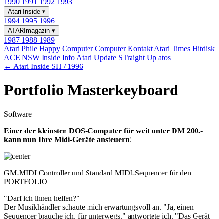
1990
1991
1992
1993
Atari Inside
▾
1994
1995
1996
ATARImagazin
▾
1987
1988
1989
Atari Phile
Happy Computer
Computer Kontakt
Atari Times
Hitdisk
ACE NSW Inside Info
Atari Update
STraight Up
atos
← Atari Inside SH / 1996
Portfolio Masterkeyboard
Software
Einer der kleinsten DOS-Computer für weit unter DM 200.-
kann nun Ihre Midi-Geräte ansteuern!
GM-MIDI Controller und Standard MIDI-Sequencer für den
PORTFOLIO
"Darf ich ihnen helfen?"
Der Musikhändler schaute mich erwartungsvoll an. "Ja, einen
Sequencer brauche ich, für unterwegs." antwortete ich. "Das Gerät