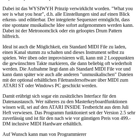
Dabei ist das WYSIWYH Prinzip verwirklicht worden. "What you
see is what you hear", d.h. alle Einstellungen sind auf einen Blick
erkenn- und editierbar. Der integrierte Sequenzer ermöglicht, dass
eine spontane musikalische Idee sofort aufgenommen werden kann.
Dabei ist der Metronomclick oder ein gelooptes Drum Pattern
hilfreich.
Ideal ist auch die Möglichkeit, ein Standard MIDI File zu laden,
einen Kanal stumm zu schalten und dieses Instrument selbst zu
spielen. Wer üben oder improvisieren will, kann mit 2 Looppunkten
die gewünschten Takte markieren, die dann beliebig oft wiederholt
werden. Die Aufnahme liegt dann als Standard MIDI File vor und
kann dann später wie auch alle anderen "unmusikalischen" Dateien
mit der optional erhältlichen Filetransfersoftware über MIDI zum
ATARI ST oder Windows PC geschickt werden.
Damit erübrigt sich sogar ein zusätzliches Interface für den
Datenaustausch. Wer näheres zu den Masterkeyboardfunktionen
wissen will, sei auf den ATARI INSIDE Testbericht aus dem Juli
Heft verwiesen. Das Programm funktioniert seit der Version 2.5 sehr
zuverlässig und ist für den nach wie vor günstigen Preis von 499.-
DM inclusive MIDI Hardware erhältlich.
Auf Wunsch kann man von Programmierer