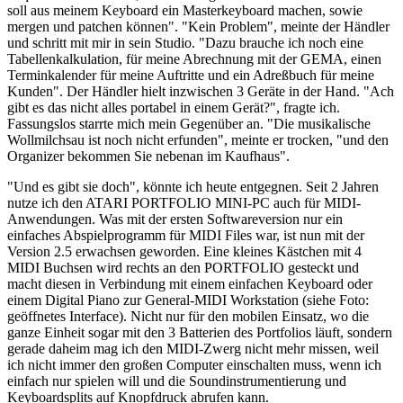
soll aus meinem Keyboard ein Masterkeyboard machen, sowie
mergen und patchen können". "Kein Problem", meinte der Händler
und schritt mit mir in sein Studio. "Dazu brauche ich noch eine
Tabellenkalkulation, für meine Abrechnung mit der GEMA, einen
Terminkalender für meine Auftritte und ein Adreßbuch für meine
Kunden". Der Händler hielt inzwischen 3 Geräte in der Hand. "Ach
gibt es das nicht alles portabel in einem Gerät?", fragte ich.
Fassungslos starrte mich mein Gegenüber an. "Die musikalische
Wollmilchsau ist noch nicht erfunden", meinte er trocken, "und den
Organizer bekommen Sie nebenan im Kaufhaus".
"Und es gibt sie doch", könnte ich heute entgegnen. Seit 2 Jahren
nutze ich den ATARI PORTFOLIO MINI-PC auch für MIDI-
Anwendungen. Was mit der ersten Softwareversion nur ein
einfaches Abspielprogramm für MIDI Files war, ist nun mit der
Version 2.5 erwachsen geworden. Eine kleines Kästchen mit 4
MIDI Buchsen wird rechts an den PORTFOLIO gesteckt und
macht diesen in Verbindung mit einem einfachen Keyboard oder
einem Digital Piano zur General-MIDI Workstation (siehe Foto:
geöffnetes Interface). Nicht nur für den mobilen Einsatz, wo die
ganze Einheit sogar mit den 3 Batterien des Portfolios läuft, sondern
gerade daheim mag ich den MIDI-Zwerg nicht mehr missen, weil
ich nicht immer den großen Computer einschalten muss, wenn ich
einfach nur spielen will und die Soundinstrumentierung und
Keyboardsplits auf Knopfdruck abrufen kann.