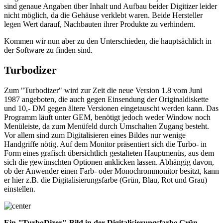
sind genaue Angaben über Inhalt und Aufbau beider Digitizer leider
nicht möglich, da die Gehäuse verklebt waren. Beide Hersteller
legen Wert darauf, Nachbauten ihrer Produkte zu verhindern.
Kommen wir nun aber zu den Unterschieden, die hauptsächlich in
der Software zu finden sind.
Turbodizer
Zum "Turbodizer" wird zur Zeit die neue Version 1.8 vom Juni
1987 angeboten, die auch gegen Einsendung der Originaldiskette
und 10,- DM gegen ältere Versionen eingetauscht werden kann. Das
Programm läuft unter GEM, benötigt jedoch weder Window noch
Menüleiste, da zum Menüfeld durch Umschalten Zugang besteht.
Vor allem sind zum Digitalisieren eines Bildes nur wenige
Handgriffe nötig. Auf dem Monitor präsentiert sich die Turbo- in
Form eines grafisch übersichtlich gestalteten Hauptmenüs, aus dem
sich die gewünschten Optionen anklicken lassen. Abhängig davon,
ob der Anwender einen Farb- oder Monochrommonitor besitzt, kann
er hier z.B. die Digitalisierungsfarbe (Grün, Blau, Rot und Grau)
einstellen.
Ein "TurboDizer"-Bild in der Digitalisierungsfarbe Grün