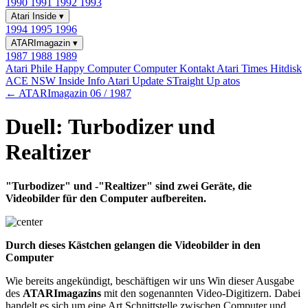
1990
1991
1992
1993
Atari Inside
▾
1994
1995
1996
ATARImagazin
▾
1987
1988
1989
Atari Phile
Happy Computer
Computer Kontakt
Atari Times
Hitdisk
ACE NSW Inside Info
Atari Update
STraight Up
atos
← ATARImagazin 06 / 1987
Duell: Turbodizer und
Realtizer
"Turbodizer" und -"Realtizer" sind zwei Geräte, die
Videobilder für den Computer aufbereiten.
Durch dieses Kästchen gelangen die Videobilder in den
Computer
Wie bereits angekündigt, beschäftigen wir uns Win dieser Ausgabe
des
ATARImagazins
mit den sogenannten Video-Digitizern. Dabei
handelt es sich um eine Art Schnittstelle zwischen Computer und