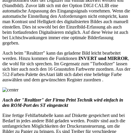
aufgenommen oder der Digitizer nur einmal aktiviert werden soll
(Standbild). Zuvor läßt sich mit der Option DIGI CALIB eine
automatische Anpassung des Eingangssignals vornehmen. Wenn die
automatische Einstellung den Anforderungen nicht entspricht, kann
man Kontrast und Helligkeit des digitalisierten Bildes auch manuell
einstellen. Dies ist sowohl bei der Einzelbild-Erfassung als auch
beim fortlaufenden Digitalisieren möglich. Auf diese Weise ist auch
bei Lichtschwankungen immer eine optimale Bilderfassung
gegeben.
Auch beim "Realtizer" kann das geladene Bild leicht bearbeitet
werden. Hinzu kommen die Funktionen
INVERT und MIRROR
,
die wohl für sich sprechen. Im Gegensatz zum "Turbodizer" lassen
sich hier auch noch den 16 Graustufen Farbwerte zuordnen. Aus der
512-Farben-Palette desAtari läßt sich dabei eine beliebige Farbe
auswählen und dem gewünschten Register zuordnen .
Auch der "Realtizer" der Firma Print Technik wird einfach in
den ROM-Port des ST eingesteckt
Eine fertige Fehlfarbtabelle kann auf Diskette gespeichert und bei
Bedarf in jedes andere Bild geladen werden. Positiv sind auch die
umfangreichen Möglichkeiten der Druckeransteuerung, um die
Bilder zu Papier zu bringen. Es sind Treiber für verschiedene