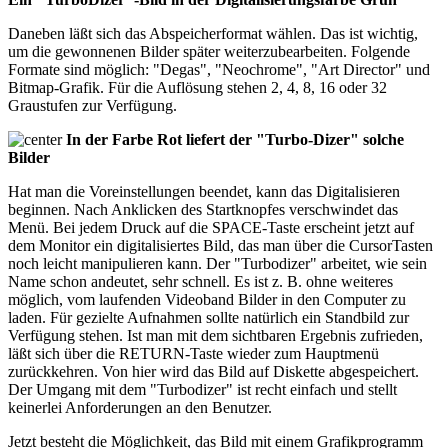
Daneben läßt sich das Abspeicherformat wählen. Das ist wichtig,
um die gewonnenen Bilder später weiterzubearbeiten. Folgende
Formate sind möglich: "Degas", "Neochrome", "Art Director" und
Bitmap-Grafik. Für die Auflösung stehen 2, 4, 8, 16 oder 32
Graustufen zur Verfügung.
In der Farbe Rot liefert der "Turbo-Dizer" solche
Bilder
Hat man die Voreinstellungen beendet, kann das Digitalisieren
beginnen. Nach Anklicken des Startknopfes verschwindet das
Menü. Bei jedem Druck auf die SPACE-Taste erscheint jetzt auf
dem Monitor ein digitalisiertes Bild, das man über die CursorTasten
noch leicht manipulieren kann. Der "Turbodizer" arbeitet, wie sein
Name schon andeutet, sehr schnell. Es ist z. B. ohne weiteres
möglich, vom laufenden Videoband Bilder in den Computer zu
laden. Für gezielte Aufnahmen sollte natürlich ein Standbild zur
Verfügung stehen. Ist man mit dem sichtbaren Ergebnis zufrieden,
läßt sich über die RETURN-Taste wieder zum Hauptmenü
zurückkehren. Von hier wird das Bild auf Diskette abgespeichert.
Der Umgang mit dem "Turbodizer" ist recht einfach und stellt
keinerlei Anforderungen an den Benutzer.
Jetzt besteht die Möglichkeit, das Bild mit einem Grafikprogramm