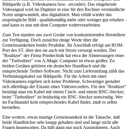
Bildquelle (z.B. Videokamera bzw. -recorder). Das eingehende
Videosignal wird im Digitizer in eine für den Rechner verständliche
Norm umgewandelt, also digitalisiert. Man erhält wieder das
ursprüngliche Bild - qualitätsmäßig mehr oder weniger gut erhalten -
und kann es nun mit dem Computer weiterverarbeiten.
Zum Test standen uns zwei Geräte von konkurrierenden Herstellern
zur Verfügung. Doch zunächst einige Worte über die
Gemeinsamkeiten beider Produkte. Ihr Anschluß erfolgt am ROM-
Port des ST, über den sie auch mit Strom versorgt werden. Der
"Realtizer" der Firma Printtechnik hat etwa die Abmessungen einer
der "Turbodizer" von A-Magic Computer ist etwas größer. Zu
beiden Geräten gehören ein deutsches Handbuch und die
entsprechende Treiber-Software. Nicht zum Lieferumfang zählt das
Verbindungskabel zur Bildquelle. Für die Arbeit mit einer
Videokamera ergeben sich keine Probleme. Schwieriger gestaltet
sich allerdings der Einsatz eines Videorecorders. Für den "Realtizer"
benötigt man ein Kabel mit einem Cinch- und einem BNC-Stecker;
beim "Turbodizer" ist beidseitig ein BNC-Stecker notwendig. Wer
im Fachhandel kein entsprechendes Kabel findet, muß es selbst
herstellen.
Eine weitere, etwas traurige Gemeinsamkeit ist die Tatsache, daß
beide Handbücher sehr knapp gehalten sind und lange nicht alle
Fragen beantworten. Da hilft dann nur noch Ausprobieren. Auch