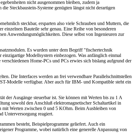
n Gegebenheiten nicht ausgenommen bleiben, zudem ja
h die Steckbaustein-Systeme genügten längst nicht derartigen
rnehmlich steckbar, ersparten also viele Schrauben und Muttern, die
er einzelnen Bauteile sehr genau. Eine Reihe von besonderen
senen Anwendungsmöglichkeiten. Diese selbst von Ingenieuren zur
Zusatzmodulen. Es wurden unter dem Begriff "fischertechnik
einzigartige Modellsystern einbezogen. Was anfänglich einmal
die verschiedenen Home-PCs und PCs erwies sich bislang aufgrund der
en. Die Interfaces werden an frei verwendbare Parallelschnittstellen
nd ST-Modelle verfügbar. Aber auch für IBM- und Kompatible steht ein
ät der Ausgänge steuerbar ist. Sie können mit Werten bis zu 1 A
ltung sowohl den Anschluß elektromagnetischer Schaltartikel in
rn mit Werten zwischen 0 und 5 KOhm. Beim Ausbleiben von
d Unterversorgung reagiert.
grammen besteht, Beispielprogramme geliefert. Auch ein
g eigener Programme, wobei natürlich eine generelle Anpassung von