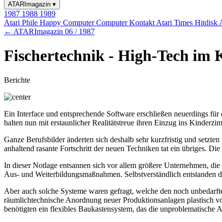
ATARImagazin
▾
1987
1988
1989
Atari Phile
Happy Computer
Computer Kontakt
Atari Times
Hitdisk
← ATARImagazin 06 / 1987
Fischertechnik - High-Tech im
Berichte
Ein Interface und entsprechende Software erschließen neuerdings fü
halten nun mit erstaunlicher Realitätstreue ihren Einzug ins Kinderzi
Ganze Berufsbilder änderten sich deshalb sehr kurzfristig und setzte
anhaltend rasante Fortschritt der neuen Techniken tat ein übriges. D
In dieser Notlage entsannen sich vor allem größere Unternehmen, die 
Aus- und Weiterbildungsmaßnahmen. Selbstverständlich entstanden da
Aber auch solche Systeme waren gefragt, welche den noch unbedarfte
räumlichtechnische Anordnung neuer Produktionsanlagen plastisch vo
benötigten ein flexibles Baukastensystem, das die unproblematische A