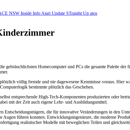
ACE NSW Inside Info
Atari Update
STraight Up
atos
 Kinderzimmer
r die gebräuchlichsten Homecomputer und PCs die gesamte Palette der f
mmer.
n plötzlich völlig fremde und nie dagewesene Kenntnisse voraus. Hier w
ie Computerlogik bestimmte plötzlich das Geschehen.
selbst entsprechende High-Tech-Komponenten produzierten oder betriebe
bei mit der Zeit auch eigene Lehr- und Ausbildungsmittel.
n Entscheidungsträgern, die für innovative Veränderungen in den Unte
r Augen führen konnten. Entwicklungsingenieure, die moderne Produkt
nfertigung realistischer Modelle mit beweglichen Teilen und gleichzeit