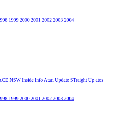
1998
1999
2000
2001
2002
2003
2004
ACE NSW Inside Info
Atari Update
STraight Up
atos
1998
1999
2000
2001
2002
2003
2004