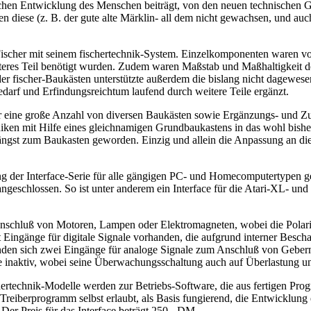
önlichen Entwicklung des Menschen beiträgt, von den neuen technische
 diese (z. B. der gute alte Märklin- all dem nicht gewachsen, und auc
 Fischer mit seinem fischertechnik-System. Einzelkomponenten waren vo
eiteres Teil benötigt wurden. Zudem waren Maßstab und Maßhaltigkeit d
der fischer-Baukästen unterstützte außerdem die bislang nicht dagewe
arf und Erfindungsreichtum laufend durch weitere Teile ergänzt.
 nur eine große Anzahl von diversen Baukästen sowie Ergänzungs- und 
 mit Hilfe eines gleichnamigen Grundbaukastens in das wohl bisher 
e längst zum Baukasten geworden. Einzig und allein die Anpassung an 
g der Interface-Serie für alle gängigen PC- und Homecomputertypen gelt
 angeschlossen. So ist unter anderem ein Interface für die Atari-XL- u
Anschluß von Motoren, Lampen oder Elektromagneten, wobei die Polarit
Eingänge für digitale Signale vorhanden, die aufgrund interner Bescha
inden sich zwei Eingänge für analoge Signale zum Anschluß von Gebe
ge inaktiv, wobei seine Überwachungsschaltung auch auf Überlastung un
hertechnik-Modelle werden zur Betriebs-Software, die aus fertigen Pro
Treiberprogramm selbst erlaubt, als Basis fungierend, die Entwicklun
 Der Preis für das Interface beträgt 250,- DM.