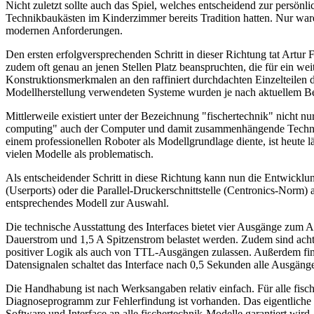
Nicht zuletzt sollte auch das Spiel, welches entscheidend zur pers
Technikbaukästen im Kinderzimmer bereits Tradition hatten. Nur waren
modernen Anforderungen.
Den ersten erfolgversprechenden Schritt in dieser Richtung tat Artur
zudem oft genau an jenen Stellen Platz beanspruchten, die für ein w
Konstruktionsmerkmalen an den raffiniert durchdachten Einzelteilen 
Modellherstellung verwendeten Systeme wurden je nach aktuellem Bed
Mittlerweile existiert unter der Bezeichnung "fischertechnik" nicht
computing" auch der Computer und damit zusammenhängende Techniken
einem professionellen Roboter als Modellgrundlage diente, ist heut
vielen Modelle als problematisch.
Als entscheidender Schritt in diese Richtung kann nun die Entwicklun
(Userports) oder die Parallel-Druckerschnittstelle (Centronics-Norm)
entsprechendes Modell zur Auswahl.
Die technische Ausstattung des Interfaces bietet vier Ausgänge zum 
Dauerstrom und 1,5 A Spitzenstrom belastet werden. Zudem sind acht 
positiver Logik als auch von TTL-Ausgängen zulassen. Außerdem f
Datensignalen schaltet das Interface nach 0,5 Sekunden alle Ausgän
Die Handhabung ist nach Werksangaben relativ einfach. Für alle fisc
Diagnoseprogramm zur Fehlerfindung ist vorhanden. Das eigentliche 
Software und Interface an alle fischertechnik-Modelle garantiert wird.