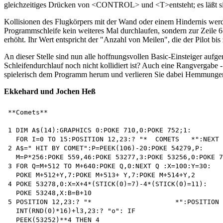
gleichzeitiges Drücken von <CONTROL> und <T>entsteht; es läßt si
Kollisionen des Flugkörpers mit der Wand oder einem Hindernis werden
Programmschleife kein weiteres Mal durchlaufen, sondern zur Zeile 6
erhöht. Ihr Wert entspricht der "Anzahl von Meilen", die der Pilot b
An dieser Stelle sind nun alle hoffnungsvollen Basic-Einsteiger auf
Schleifendurchlauf noch nicht kollidiert ist? Auch eine Rangvergabe 
spielerisch dem Programm herum und verlieren Sie dabei Hemmunge
Ekkehard und Jochen Heß
**Comets**

1 DIM A$(14):GRAPHICS 0:POKE 710,0:POKE 752;1:

  FOR I=0 TO 15:POSITION 12,23:? "*  COMETS   *":NEXT 
2 A$=" HIT BY COMET":P=PEEK(106)-20:POKE 54279,P:

  M=P*256:POKE 559,46:POKE 53277,3:POKE 53256,0:POKE 7
3 FOR Q=M+512 TO M+640:POKE Q,0:NEXT Q :X=100:Y=30:

  POKE M+512+Y,7:POKE M+513+ Y,7:POKE M+514+Y,2 

4 POKE 53278,0:X=X+4*(STICK(0)=7)-4*(STICK(0)=11):

  POKE 53248,X:B=B+10 

5 POSITION 12,23:? "*                     *":POSITION 

  INT(RND(0)*16)+l3,23:? "o": IF 

  PEEK(53252)**4 THEN 4 
