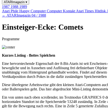
ATARImagazin
▾
1987
1988
1989
Atari Phile
Happy Computer
Computer Kontakt
Atari Times
Hitdisk
← ATARImagazin 04 / 1988
Einsteiger-Ecke: Comets
Programme
Kurzes Listing - flottes Spielchen
Eine hervorstechende Eigenschaft der 8-Bit-Ataris ist seit Erscheinen
bewegliche und in Aussehen und Auflösung frei definierbare Objekte
unabhängig vom Hintergrund gehandhabt werden. Findet auf diesem etwa
Vertikalposition durch Pokes in die dafür zuständigen Speicherstellen 
Diese überlegene Arbeitsweise gibt den kleinen Atari-Computern au
oder Ballerspielen geht. Das hier abgedruckte Mini-Listing demonstri
Ein von unten nach oben scrollender, im Textmodus GRAPHICS 0 durch 
horizontalen Standort ist die Speicherstelle 53248 zuständig. In Zeile
gilt für die Bewegung nach rechts. Eine in Zeile 5 generierte Zufall