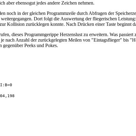
ch aber ebensogut jedes andere Zeichen nehmen.
 noch in der gleichen Programmzeile durch Abfragen der Speicherzelle 5
 weitergegangen. Dort folgt die Auswertung der fliegerischen Leistung
is zur Kollision zurücklegen konnte. Nach Drücken einer Taste beginnt
gerufen, dieses Programmgerippe Herzenslust zu erweitern. Was passier
- je nach Anzahl der zurückgelegten Meilen von "Eintagsflieger" bis "
n gegenüber Peeks und Pokes.
I:B=0

04,198 
