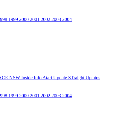
1998
1999
2000
2001
2002
2003
2004
ACE NSW Inside Info
Atari Update
STraight Up
atos
1998
1999
2000
2001
2002
2003
2004