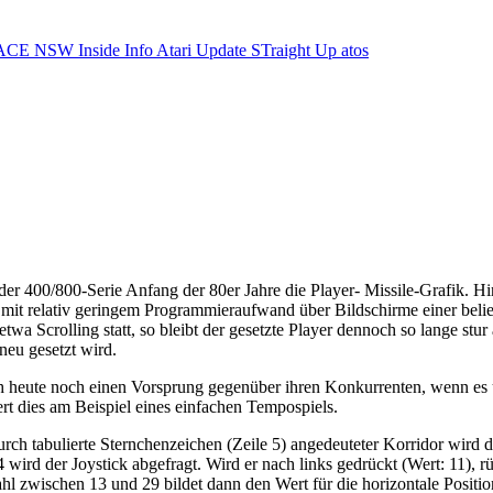
ACE NSW Inside Info
Atari Update
STraight Up
atos
 der 400/800-Serie Anfang der 80er Jahre die Player- Missile-Grafik. Hi
 mit relativ geringem Programmieraufwand über Bildschirme einer beli
 Scrolling statt, so bleibt der gesetzte Player dennoch so lange stur a
neu gesetzt wird.
ch heute noch einen Vorsprung gegenüber ihren Konkurrenten, wenn es 
ert dies am Beispiel eines einfachen Tempospiels.
tabulierte Sternchenzeichen (Zeile 5) angedeuteter Korridor wird dur
 4 wird der Joystick abgefragt. Wird er nach links gedrückt (Wert: 11),
szahl zwischen 13 und 29 bildet dann den Wert für die horizontale Posit