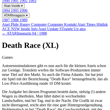
1990
1991
1992
1993
Atari Inside
▾
1994
1995
1996
ATARImagazin
▾
1987
1988
1989
Atari Phile
Happy Computer
Computer Kontakt
Atari Times
Hitdisk
ACE NSW Inside Info
Atari Update
STraight Up
atos
← ATARImagazin 04 / 1988
Death Race (XL)
Games
Autorennsimulationen gibt es nun auch für die kleinen Ataris schon
zur Genüge. Trotzdem werfen die Software-Produzenten immer
neue Titel auf den Markt. So auch die Firma Atlantis. Sie hat jetzt
ein Spiel mit der Bezeichnung "Death Race" herausgebracht, das als
Low-Price-Ausführung runde 10 DM kostet.
Die Aufgabe bei diesem Programm besteht darin, siebzig (!) andere
Wagen zu überholen. Man fährt dabei in wechselnden
Landschaften, mal bei Tag, mal in der Nacht. Die Grafik ist zwar
nicht überragend, reicht aber für eine gute Hintergrundgestaltung.
Problematisch ist bei "Death Race" die Geschwindigkeit, mit der