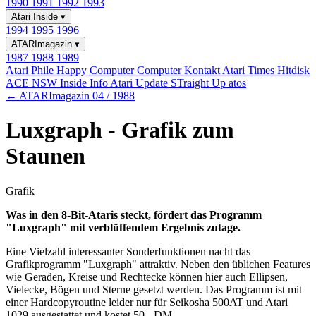
1990
1991
1992
1993
Atari Inside
▾
1994
1995
1996
ATARImagazin
▾
1987
1988
1989
Atari Phile
Happy Computer
Computer Kontakt
Atari Times
Hitdisk
ACE NSW Inside Info
Atari Update
STraight Up
atos
← ATARImagazin 04 / 1988
Luxgraph - Grafik zum
Staunen
Grafik
Was in den 8-Bit-Ataris steckt, fördert das Programm
"Luxgraph" mit verblüffendem Ergebnis zutage.
Eine Vielzahl interessanter Sonderfunktionen nacht das
Grafikprogramm "Luxgraph" attraktiv. Neben den üblichen Features
wie Geraden, Kreise und Rechtecke können hier auch Ellipsen,
Vielecke, Bögen und Sterne gesetzt werden. Das Programm ist mit
einer Hardcopyroutine leider nur für Seikosha 500AT und Atari
1029 ausgestattet und kostet 50,- DM.