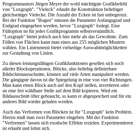
Programmautors Jürgen Meyer der wohl mächtigste Grafikbefehl
von "Luxgraph". "Vieleck" erlaubt die Konstruktion beliebiger
gleichseitiger Vielecke. Die Anzahl der Ecken ist fast unbegrenzt.
Bei der Funktion "Bogen" müssen die Parameter Anfangsgrad und
Endgrad eingegeben werden, bevor "Luxgraph" loslegt. Eine
Fülloption ist für jedes Grafikprogramm selbstverständlich.
"Luxgraph" bietet jedoch auch hier mehr als das Gewohnte. Zum
Füllen von Flächen kann man eines aus 255 möglichen Mustern
wählen. Ein Linienmenü bietet vielseitige Auswahlmöglichkeiten
zur Gestaltung von Linien.
Zu diesen leistungsfähigen Grafikfunktionen gesellen sich noch
allerlei Blockoperationen. Blöcke, also beliebig definierbare
Bildschirmausschnitte, können auf viele Arten manipuliert werden.
Die gängigste davon ist die Spiegelung in eine von vier Richtungen.
Man kann einen Block auch auf den Kopf stellen, invertieren oder
an eine frei wählbare Stelle auf dem Bild kopieren. Wird ein
Bildausschnitt öfter gebraucht, so kann er abgespeichert und für ein
anderes Bild wieder geladen werden.
Auch das Verformen von Blöcken ist für "Luxgraph" kein Problem.
Hierzu muß man zwei Parameter eingeben. Mit der Funktion
"Verformen" lassen sich exotische Effekte erzielen. Experimentieren
ist erlaubt und lohnt sich.