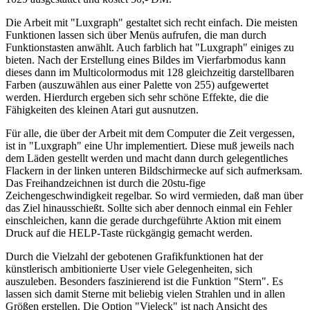
Die Arbeit mit "Luxgraph" gestaltet sich recht einfach. Die meisten
Funktionen lassen sich über Menüs aufrufen, die man durch
Funktionstasten anwählt. Auch farblich hat "Luxgraph" einiges zu
bieten. Nach der Erstellung eines Bildes im Vierfarbmodus kann
dieses dann im Multicolormodus mit 128 gleichzeitig darstellbaren
Farben (auszuwählen aus einer Palette von 255) aufgewertet
werden. Hierdurch ergeben sich sehr schöne Effekte, die die
Fähigkeiten des kleinen Atari gut ausnutzen.
Für alle, die über der Arbeit mit dem Computer die Zeit vergessen,
ist in "Luxgraph" eine Uhr implementiert. Diese muß jeweils nach
dem Läden gestellt werden und macht dann durch gelegentliches
Flackern in der linken unteren Bildschirmecke auf sich aufmerksam.
Das Freihandzeichnen ist durch die 20stu-fige
Zeichengeschwindigkeit regelbar. So wird vermieden, daß man über
das Ziel hinausschießt. Sollte sich aber dennoch einmal ein Fehler
einschleichen, kann die gerade durchgeführte Aktion mit einem
Druck auf die HELP-Taste rückgängig gemacht werden.
Durch die Vielzahl der gebotenen Grafikfunktionen hat der
künstlerisch ambitionierte User viele Gelegenheiten, sich
auszuleben. Besonders faszinierend ist die Funktion "Stern". Es
lassen sich damit Sterne mit beliebig vielen Strahlen und in allen
Größen erstellen. Die Option "Vieleck" ist nach Ansicht des