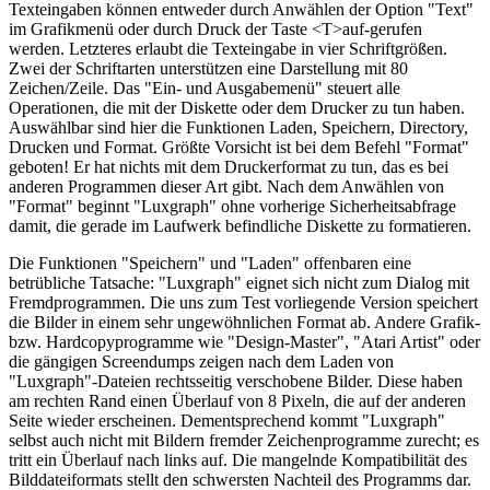
Texteingaben können entweder durch Anwählen der Option "Text"
im Grafikmenü oder durch Druck der Taste <T>auf-gerufen
werden. Letzteres erlaubt die Texteingabe in vier Schriftgrößen.
Zwei der Schriftarten unterstützen eine Darstellung mit 80
Zeichen/Zeile. Das "Ein- und Ausgabemenü" steuert alle
Operationen, die mit der Diskette oder dem Drucker zu tun haben.
Auswählbar sind hier die Funktionen Laden, Speichern, Directory,
Drucken und Format. Größte Vorsicht ist bei dem Befehl "Format"
geboten! Er hat nichts mit dem Druckerformat zu tun, das es bei
anderen Programmen dieser Art gibt. Nach dem Anwählen von
"Format" beginnt "Luxgraph" ohne vorherige Sicherheitsabfrage
damit, die gerade im Laufwerk befindliche Diskette zu formatieren.
Die Funktionen "Speichern" und "Laden" offenbaren eine
betrübliche Tatsache: "Luxgraph" eignet sich nicht zum Dialog mit
Fremdprogrammen. Die uns zum Test vorliegende Version speichert
die Bilder in einem sehr ungewöhnlichen Format ab. Andere Grafik-
bzw. Hardcopyprogramme wie "Design-Master", "Atari Artist" oder
die gängigen Screendumps zeigen nach dem Laden von
"Luxgraph"-Dateien rechtsseitig verschobene Bilder. Diese haben
am rechten Rand einen Überlauf von 8 Pixeln, die auf der anderen
Seite wieder erscheinen. Dementsprechend kommt "Luxgraph"
selbst auch nicht mit Bildern fremder Zeichenprogramme zurecht; es
tritt ein Überlauf nach links auf. Die mangelnde Kompatibilität des
Bilddateiformats stellt den schwersten Nachteil des Programms dar.