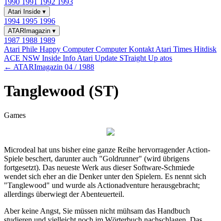
1990
1991
1992
1993
Atari Inside
▾
1994
1995
1996
ATARImagazin
▾
1987
1988
1989
Atari Phile
Happy Computer
Computer Kontakt
Atari Times
Hitdisk
ACE NSW Inside Info
Atari Update
STraight Up
atos
← ATARImagazin 04 / 1988
Tanglewood (ST)
Games
Microdeal hat uns bisher eine ganze Reihe hervorragender Action-
Spiele beschert, darunter auch "Goldrunner" (wird übrigens
fortgesetzt). Das neueste Werk aus dieser Software-Schmiede
wendet sich eher an die Denker unter den Spielern. Es nennt sich
"Tanglewood" und wurde als Actionadventure herausgebracht;
allerdings überwiegt der Abenteuerteil.
Aber keine Angst, Sie müssen nicht mühsam das Handbuch
studieren und vielleicht noch im Wörterbuch nachschlagen. Das