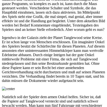
ganze Programm, so komplex es auch ist, kann durch die Maus
gesteuert werden. Verschiedene Schalter und Symbole, die das
Hauptbild einrahmen, lassen sich dazu aktivieren. Im Mittelpunkt
des Spiels steht eine Grafik, die mal simpel, mal genial, aber immer
effektiv ist und die Handlung gut begleitet. Unter dem aktuellen Bild
werden bei Bedarf Kommentare eingeblendet, Texteingaben des
Spielers sind an keiner Stelle erforderlich. Aber worum geht es nun?
Irgendwo in der Galaxis zieht der Planet Tanglewood seine Kreise.
Er ist schon lange von Menschen erschlossen. Ein imaginärer Onkel
des Spielers besitzt die Schürfrechte für diesen Planeten. Auf diesem
ansonsten eher uninteressanten Himmelskörper kann man wertvolle
Edelsteine abbauen. Durch einige Intrigen hat der gute Onkel
mittlerweile Probleme mit einer Firma, die sich auf Tanglewood
niedergelassen und ihm seine Besitzurkunde gestohlen hat. Ohne
diese Papiere kann er sein Recht bei einer anstehenden
Gerichtsverhandlung nicht durchsetzen und muß auf seinen Planeten
verzichten. Die Verhandlung findet bereits in 10 Tagen statt, und bis
dahin müssen die Dokumente wieder aufgetaucht sein.
Natürlich soll der Spieler dem armen Onkel helfen. Sicher ist, daß
die Papiere auf Tanglewood versteckt sind und natürlich schwer
bewacht werden. Man kann nun fünf Fahrzeuge mit verschiedener