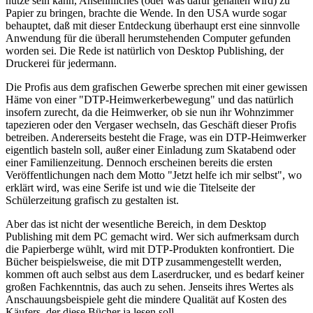
nütze sein kann, Ansehnliches (oder was dafür gehalten wird) zu
Papier zu bringen, brachte die Wende. In den USA wurde sogar
behauptet, daß mit dieser Entdeckung überhaupt erst eine sinnvolle
Anwendung für die überall herumstehenden Computer gefunden
worden sei. Die Rede ist natürlich von Desktop Publishing, der
Druckerei für jedermann.
Die Profis aus dem grafischen Gewerbe sprechen mit einer gewissen
Häme von einer "DTP-Heimwerkerbewegung" und das natürlich
insofern zurecht, da die Heimwerker, ob sie nun ihr Wohnzimmer
tapezieren oder den Vergaser wechseln, das Geschäft dieser Profis
betreiben. Andererseits besteht die Frage, was ein DTP-Heimwerker
eigentlich basteln soll, außer einer Einladung zum Skatabend oder
einer Familienzeitung. Dennoch erscheinen bereits die ersten
Veröffentlichungen nach dem Motto "Jetzt helfe ich mir selbst", wo
erklärt wird, was eine Serife ist und wie die Titelseite der
Schülerzeitung grafisch zu gestalten ist.
Aber das ist nicht der wesentliche Bereich, in dem Desktop
Publishing mit dem PC gemacht wird. Wer sich aufmerksam durch
die Papierberge wühlt, wird mit DTP-Produkten konfrontiert. Die
Bücher beispielsweise, die mit DTP zusammengestellt werden,
kommen oft auch selbst aus dem Laserdrucker, und es bedarf keiner
großen Fachkenntnis, das auch zu sehen. Jenseits ihres Wertes als
Anschauungsbeispiele geht die mindere Qualität auf Kosten des
Käufers, der diese Bücher ja lesen soll.