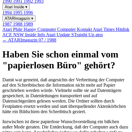
1990
1991
1992
1993
Atari Inside
▾
1994
1995
1996
ATARImagazin
▾
1987
1988
1989
Atari Phile
Happy Computer
Computer Kontakt
Atari Times
Hitdisk
ACE NSW Inside Info
Atari Update
STraight Up
atos
← ATARImagazin 07 / 1988
Haben Sie schon einmal vom
"papierlosen Büro" gehört?
Damit war gemeint, daß angesichts der Verbreitung der Computer
auf den Schreibtischen die Information nicht mehr auf Papier
geschrieben werden würde. Vielmehr sollte sie auf Datenträgern
gespeichert, in Datenleitungen transportiert und auf
Datensichtgeräten gelesen werden. Die Ordner sollten durch
Festplatten ersetzt werden und statt überquellender Aktenkörbchen
hätte ein Bildschirm den Schreibtisch geziert.
Inzwischen ist diese papierlose Wunschvorstellung ein bißchen
außer Mode geraten. Die Entdeckung, daß der Computer auch dazu