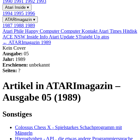
1990
1991
1992
1993
Atari Inside
▾
1994
1995
1996
ATARImagazin
▾
1987
1988
1989
Atari Phile
Happy Computer
Computer Kontakt
Atari Times
Hitdisk
ACE NSW Inside Info
Atari Update
STraight Up
atos
← ATARImagazin 1989
Kein Cover
Ausgabe:
05
Jahr:
1989
Erschienen:
unbekannt
Seiten:
?
Artikel in ATARImagazin –
Ausgabe 05 (1989)
Sonstiges
Colossus Chess X - Spielstarkes Schachprogramm mit
Mängeln
Hieroglyphen - APL, die etwas andere Programmiersprache