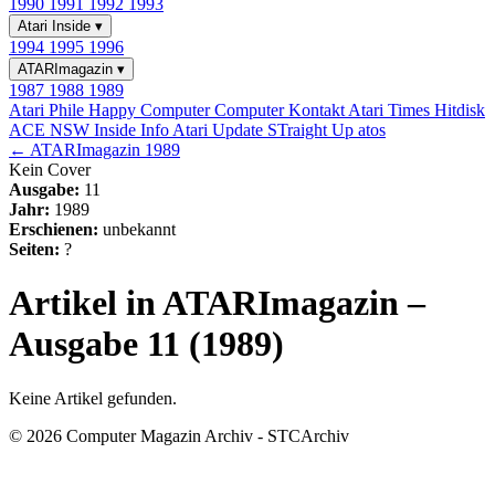
1990
1991
1992
1993
Atari Inside
▾
1994
1995
1996
ATARImagazin
▾
1987
1988
1989
Atari Phile
Happy Computer
Computer Kontakt
Atari Times
Hitdisk
ACE NSW Inside Info
Atari Update
STraight Up
atos
← ATARImagazin 1989
Kein Cover
Ausgabe:
11
Jahr:
1989
Erschienen:
unbekannt
Seiten:
?
Artikel in ATARImagazin –
Ausgabe 11 (1989)
Keine Artikel gefunden.
© 2026 Computer Magazin Archiv - STCArchiv