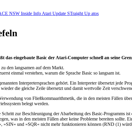
ACE NSW Inside Info
Atari Update
STraight Up
atos
efeln
 das eingebaute Basic der Atari-Computer schnell an seine Grenz
t zu den langsamen auf dem Markt.
rst einmal verstehen, warum die Sprache Basic so langsam ist.
enannten Interpretersprachen gehört. Ein Interpreter übersetzt jede 
wieder die gleiche Zeile übersetzt und damit wertvolle Zeit verschwen
Verwendung von Fließkommaarithmetik, die in den meisten Fällen überha
ebssystem belegt werden.
e Schritt zur Beschleunigung der Abarbeitung des Basic-Programms ist
en, was in den meisten Fällen aber keine Probleme bereiten sollte. Ei
IN« und »SQR« nicht mehr funktionieren können (RND (1) würde im