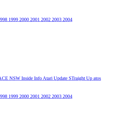
1998
1999
2000
2001
2002
2003
2004
ACE NSW Inside Info
Atari Update
STraight Up
atos
1998
1999
2000
2001
2002
2003
2004