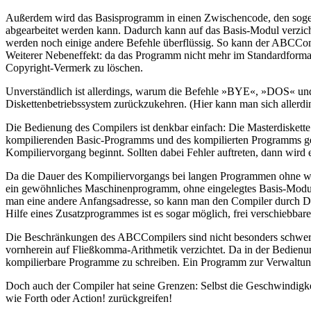
Außerdem wird das Basisprogramm in einen Zwischencode, den sogenan
abgearbeitet werden kann. Dadurch kann auf das Basis-Modul verzic
werden noch einige andere Befehle überflüssig. So kann der 
Weiterer Nebeneffekt: da das Programm nicht mehr im Standardformat
Copyright-Vermerk zu löschen.
Unverständlich ist allerdings, warum die Befehle »BYE«, »DOS« un
Diskettenbetriebssystem zurückzukehren. (Hier kann man sich alle
Die Bedienung des Compilers ist denkbar einfach: Die Masterdiskett
kompilierenden Basic-Programms und des kompilierten Programms ge
Kompiliervorgang beginnt. Sollten dabei Fehler auftreten, dann wird 
Da die Dauer des Kompiliervorgangs bei langen Programmen ohne weit
ein gewöhnliches Maschinenprogramm, ohne eingelegtes Basis-Mod
man eine andere Anfangsadresse, so kann man den Compiler durch 
Hilfe eines Zusatzprogrammes ist es sogar möglich, frei verschiebba
Die Beschränkungen des ABCCompilers sind nicht besonders schwerwi
vornherein auf Fließkomma-Arithmetik verzichtet. Da in der Bedienun
kompilierbare Programme zu schreiben. Ein Programm zur Verwaltung 
Doch auch der Compiler hat seine Grenzen: Selbst die Geschwindigke
wie Forth oder Action! zurückgreifen!