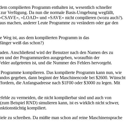
em compilierten Programm enthalten ist, wesentlich schneller
e zur Verfügung. Da nun die normale Basis-Umgebung wegfällt,
»CSAVE«, »LOAD« und »SAVE« nicht compilieren (wozu auch?).
araus machen, anderer Leute Programme zu verändern oder gar den
 Weg ist, aus dem kompilierten Programm in das
fänger weiß das schon?)
eladen. Anschließend wird der Benutzer nach den Namen des zu
len und der Programmzeilen ausgegeben, woraufhin der
ehler aufgetreten ist, und die Nummer des Fehlers hervorgeht.
eie Programme kompilieren. Das kompilierte Programm kann nun, wie
ndos gegeben, dann beginnt der Maschinencode bei $2600. Wünscht
ordern, die Anfangsadresse nach $1F00 oder $3000 zu legen. Mit
hle zu vermeiden, die nicht kompilierbar sind und auch von
zum Beispiel RND) simulieren kann, ist es wirklich nicht schwer,
ktionstüchtig kompiliert.
Spiele zu schreiben. Da müßte man schon auf reine Maschinensprache