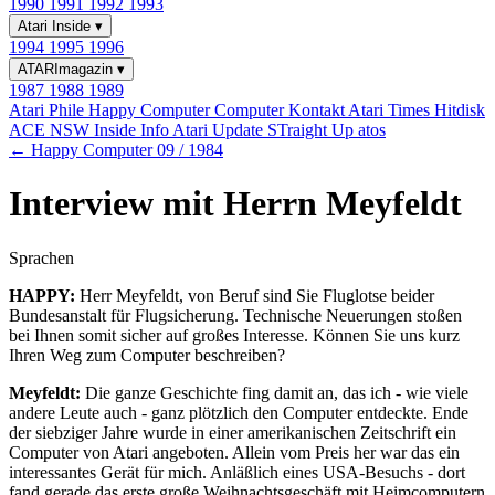
1990
1991
1992
1993
Atari Inside
▾
1994
1995
1996
ATARImagazin
▾
1987
1988
1989
Atari Phile
Happy Computer
Computer Kontakt
Atari Times
Hitdisk
ACE NSW Inside Info
Atari Update
STraight Up
atos
← Happy Computer 09 / 1984
Interview mit Herrn Meyfeldt
Sprachen
HAPPY:
Herr Meyfeldt, von Beruf sind Sie Fluglotse beider
Bundesanstalt für Flugsicherung. Technische Neuerungen stoßen
bei Ihnen somit sicher auf großes Interesse. Können Sie uns kurz
Ihren Weg zum Computer beschreiben?
Meyfeldt:
Die ganze Geschichte fing damit an, das ich - wie viele
andere Leute auch - ganz plötzlich den Computer entdeckte. Ende
der siebziger Jahre wurde in einer amerikanischen Zeitschrift ein
Computer von Atari angeboten. Allein vom Preis her war das ein
interessantes Gerät für mich. Anläßlich eines USA-Besuchs - dort
fand gerade das erste große Weihnachtsgeschäft mit Heimcomputern