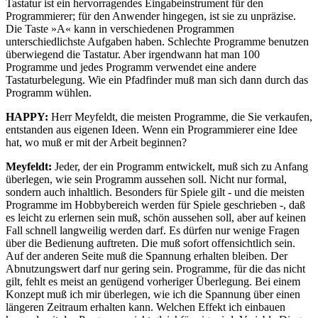
Tastatur ist ein hervorragendes Eingabeinstrument für den
Programmierer; für den Anwender hingegen, ist sie zu unpräzise.
Die Taste »A« kann in verschiedenen Programmen
unterschiedlichste Aufgaben haben. Schlechte Programme benutzen
überwiegend die Tastatur. Aber irgendwann hat man 100
Programme und jedes Programm verwendet eine andere
Tastaturbelegung. Wie ein Pfadfinder muß man sich dann durch das
Programm wühlen.
HAPPY:
Herr Meyfeldt, die meisten Programme, die Sie verkaufen,
entstanden aus eigenen Ideen. Wenn ein Programmierer eine Idee
hat, wo muß er mit der Arbeit beginnen?
Meyfeldt:
Jeder, der ein Programm entwickelt, muß sich zu Anfang
überlegen, wie sein Programm aussehen soll. Nicht nur formal,
sondern auch inhaltlich. Besonders für Spiele gilt - und die meisten
Programme im Hobbybereich werden für Spiele geschrieben -, daß
es leicht zu erlernen sein muß, schön aussehen soll, aber auf keinen
Fall schnell langweilig werden darf. Es dürfen nur wenige Fragen
über die Bedienung auftreten. Die muß sofort offensichtlich sein.
Auf der anderen Seite muß die Spannung erhalten bleiben. Der
Abnutzungswert darf nur gering sein. Programme, für die das nicht
gilt, fehlt es meist an genügend vorheriger Überlegung. Bei einem
Konzept muß ich mir überlegen, wie ich die Spannung über einen
längeren Zeitraum erhalten kann. Welchen Effekt ich einbauen