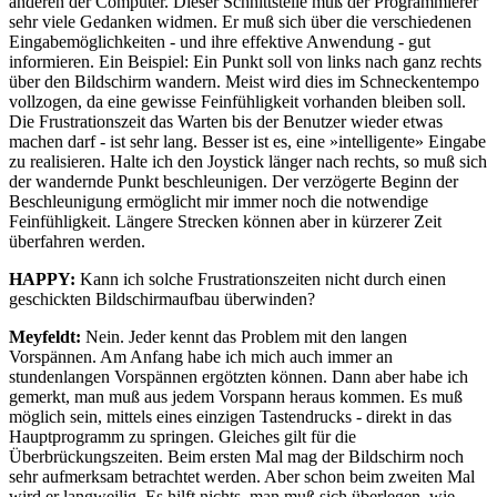
anderen der Computer. Dieser Schnittstelle muß der Programmierer
sehr viele Gedanken widmen. Er muß sich über die verschiedenen
Eingabemöglichkeiten - und ihre effektive Anwendung - gut
informieren. Ein Beispiel: Ein Punkt soll von links nach ganz rechts
über den Bildschirm wandern. Meist wird dies im Schneckentempo
vollzogen, da eine gewisse Feinfühligkeit vorhanden bleiben soll.
Die Frustrationszeit das Warten bis der Benutzer wieder etwas
machen darf - ist sehr lang. Besser ist es, eine »intelligente» Eingabe
zu realisieren. Halte ich den Joystick länger nach rechts, so muß sich
der wandernde Punkt beschleunigen. Der verzögerte Beginn der
Beschleunigung ermöglicht mir immer noch die notwendige
Feinfühligkeit. Längere Strecken können aber in kürzerer Zeit
überfahren werden.
HAPPY:
Kann ich solche Frustrationszeiten nicht durch einen
geschickten Bildschirmaufbau überwinden?
Meyfeldt:
Nein. Jeder kennt das Problem mit den langen
Vorspännen. Am Anfang habe ich mich auch immer an
stundenlangen Vorspännen ergötzten können. Dann aber habe ich
gemerkt, man muß aus jedem Vorspann heraus kommen. Es muß
möglich sein, mittels eines einzigen Tastendrucks - direkt in das
Hauptprogramm zu springen. Gleiches gilt für die
Überbrückungszeiten. Beim ersten Mal mag der Bildschirm noch
sehr aufmerksam betrachtet werden. Aber schon beim zweiten Mal
wird er langweilig. Es hilft nichts, man muß sich überlegen, wie