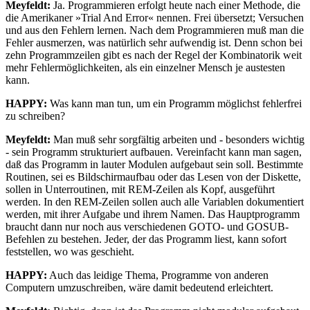
Meyfeldt:
Ja. Programmieren erfolgt heute nach einer Methode, die
die Amerikaner »Trial And Error« nennen. Frei übersetzt; Versuchen
und aus den Fehlern lernen. Nach dem Programmieren muß man die
Fehler ausmerzen, was natürlich sehr aufwendig ist. Denn schon bei
zehn Programmzeilen gibt es nach der Regel der Kombinatorik weit
mehr Fehlermöglichkeiten, als ein einzelner Mensch je austesten
kann.
HAPPY:
Was kann man tun, um ein Programm möglichst fehlerfrei
zu schreiben?
Meyfeldt:
Man muß sehr sorgfältig arbeiten und - besonders wichtig
- sein Programm strukturiert aufbauen. Vereinfacht kann man sagen,
daß das Programm in lauter Modulen aufgebaut sein soll. Bestimmte
Routinen, sei es Bildschirmaufbau oder das Lesen von der Diskette,
sollen in Unterroutinen, mit REM-Zeilen als Kopf, ausgeführt
werden. In den REM-Zeilen sollen auch alle Variablen dokumentiert
werden, mit ihrer Aufgabe und ihrem Namen. Das Hauptprogramm
braucht dann nur noch aus verschiedenen GOTO- und GOSUB-
Befehlen zu bestehen. Jeder, der das Programm liest, kann sofort
feststellen, wo was geschieht.
HAPPY:
Auch das leidige Thema, Programme von anderen
Computern umzuschreiben, wäre damit bedeutend erleichtert.