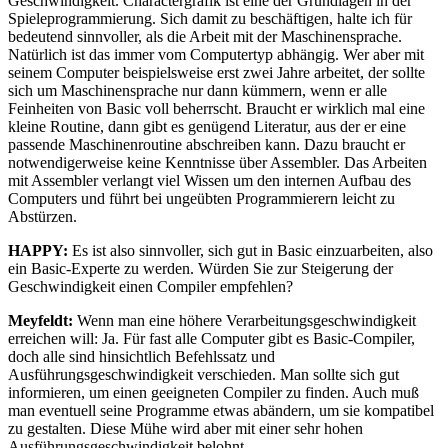
Geschwindigkeit. Charactergrafik ist eine der Grundlagen in der
Spieleprogrammierung. Sich damit zu beschäftigen, halte ich für
bedeutend sinnvoller, als die Arbeit mit der Maschinensprache.
Natürlich ist das immer vom Computertyp abhängig. Wer aber mit
seinem Computer beispielsweise erst zwei Jahre arbeitet, der sollte
sich um Maschinensprache nur dann kümmern, wenn er alle
Feinheiten von Basic voll beherrscht. Braucht er wirklich mal eine
kleine Routine, dann gibt es genügend Literatur, aus der er eine
passende Maschinenroutine abschreiben kann. Dazu braucht er
notwendigerweise keine Kenntnisse über Assembler. Das Arbeiten
mit Assembler verlangt viel Wissen um den internen Aufbau des
Computers und führt bei ungeübten Programmierern leicht zu
Abstürzen.
HAPPY:
Es ist also sinnvoller, sich gut in Basic einzuarbeiten, also
ein Basic-Experte zu werden. Würden Sie zur Steigerung der
Geschwindigkeit einen Compiler empfehlen?
Meyfeldt:
Wenn man eine höhere Verarbeitungsgeschwindigkeit
erreichen will: Ja. Für fast alle Computer gibt es Basic-Compiler,
doch alle sind hinsichtlich Befehlssatz und
Ausführungsgeschwindigkeit verschieden. Man sollte sich gut
informieren, um einen geeigneten Compiler zu finden. Auch muß
man eventuell seine Programme etwas abändern, um sie kompatibel
zu gestalten. Diese Mühe wird aber mit einer sehr hohen
Ausführungsgeschwindigkeit belohnt.