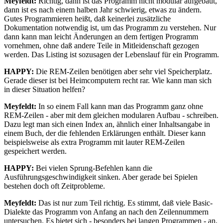
Meyfeldt:
Richtig, dann ist das Programm nicht modular aufgebaut,
dann ist es nach einem halben Jahr schwierig, etwas zu ändern.
Gutes Programmieren heißt, daß keinerlei zusätzliche
Dokumentation notwendig ist, um das Programm zu verstehen. Nur
dann kann man leicht Änderungen an dem fertigen Programm
vornehmen, ohne daß andere Teile in Mitleidenschaft gezogen
werden. Das Listing ist sozusagen der Lebenslauf für ein Programm.
HAPPY:
Die REM-Zeilen benötigen aber sehr viel Speicherplatz.
Gerade dieser ist bei Heimcomputern recht rar. Wie kann man sich
in dieser Situation helfen?
Meyfeldt:
In so einem Fall kann man das Programm ganz ohne
REM-Zeilen - aber mit dem gleichen modularen Aufbau - schreiben.
Dazu legt man sich einen Index an, ähnlich einer Inhaltsangabe in
einem Buch, der die fehlenden Erklärungen enthält. Dieser kann
beispielsweise als extra Programm mit lauter REM-Zeilen
gespeichert werden.
HAPPY:
Bei vielen Sprung-Befehlen kann die
Ausführungsgeschwindigkeit sinken. Aber gerade bei Spielen
bestehen doch oft Zeitprobleme.
Meyfeldt:
Das ist nur zum Teil richtig. Es stimmt, daß viele Basic-
Dialekte das Programm von Anfang an nach den Zeilennummern
untersuchen. Es bietet sich - besonders bei langen Programmen - an,