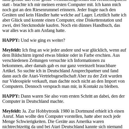
statt - brachte ich mir meinen ersten Computer mit. Ich kann mich
noch gut an den Riesenrummel erinnern. Jeder fragte nach den
Geräten und kein Händler hatte welche auf Lager. Letztlich hatte ich
aber Glück und konnte einen Computer, eine Diskettenstation und
zwei, drei Steckmodule kaufen. Noch ein dünnes Handbuch, das
war alles was ich am Anfang hatte.
HAPPY:
Und wie ging es weiter?
Meyfeldt:
Ich fing an wie jeder andere und war glücklich, wenn auf
dem Bildschirm irgend etwas blinkte oder in Farbe erschien. Aus
verschiedenen Zeitungen versuchte ich Informationen zu
bekommen, aber damals gab es nur ganz vereinzelt brauchbare
Artikel. So suchte ich in Deutschland Ansprechpartner und fand
dann auch die Atari-Vertriebsgesellschaft Aber zu der Zeit wurden
nur Videospiele verkauft, man dachte noch nicht an den Import von
Computern. Dennoch versprach man mir, in Kontakt zu bleiben.
HAPPY:
Dann waren Sie also vom ersten Schritt an dabei, den der
Computer in Deutschland machte.
Meyfeldt:
Ja. Zur Hobbytronik 1980 in Dortmund erhielt ich einen
Anruf. Man wollte den Computer vorstellen, hatte aber noch jede
Menge Schwierigkeiten. Die Geräte aus Amerika waren
nichtrechtzeitig da und bei Atari Deutschland kannte sich niemand