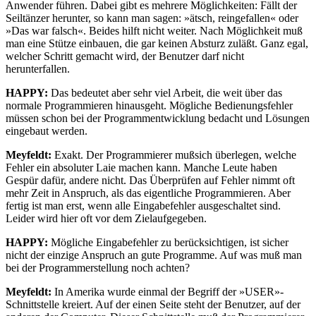
Anwender führen. Dabei gibt es mehrere Möglichkeiten: Fällt der
Seiltänzer herunter, so kann man sagen: »ätsch, reingefallen« oder
»Das war falsch«. Beides hilft nicht weiter. Nach Möglichkeit muß
man eine Stütze einbauen, die gar keinen Absturz zuläßt. Ganz egal,
welcher Schritt gemacht wird, der Benutzer darf nicht
herunterfallen.
HAPPY:
Das bedeutet aber sehr viel Arbeit, die weit über das
normale Programmieren hinausgeht. Mögliche Bedienungsfehler
müssen schon bei der Programmentwicklung bedacht und Lösungen
eingebaut werden.
Meyfeldt:
Exakt. Der Programmierer mußsich überlegen, welche
Fehler ein absoluter Laie machen kann. Manche Leute haben
Gespür dafür, andere nicht. Das Überprüfen auf Fehler nimmt oft
mehr Zeit in Anspruch, als das eigentliche Programmieren. Aber
fertig ist man erst, wenn alle Eingabefehler ausgeschaltet sind.
Leider wird hier oft vor dem Zielaufgegeben.
HAPPY:
Mögliche Eingabefehler zu berücksichtigen, ist sicher
nicht der einzige Anspruch an gute Programme. Auf was muß man
bei der Programmerstellung noch achten?
Meyfeldt:
In Amerika wurde einmal der Begriff der »USER»-
Schnittstelle kreiert. Auf der einen Seite steht der Benutzer, auf der