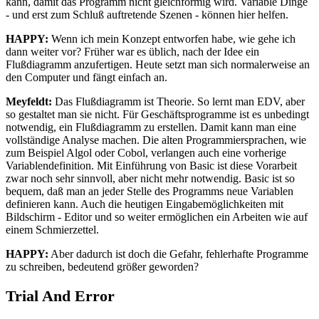
kann, damit das Programm nicht gleichförmig wird. Variable Dinge
- und erst zum Schluß auftretende Szenen - können hier helfen.
HAPPY:
Wenn ich mein Konzept entworfen habe, wie gehe ich
dann weiter vor? Früher war es üblich, nach der Idee ein
Flußdiagramm anzufertigen. Heute setzt man sich normalerweise an
den Computer und fängt einfach an.
Meyfeldt:
Das Flußdiagramm ist Theorie. So lernt man EDV, aber
so gestaltet man sie nicht. Für Geschäftsprogramme ist es unbedingt
notwendig, ein Flußdiagramm zu erstellen. Damit kann man eine
vollständige Analyse machen. Die alten Programmiersprachen, wie
zum Beispiel Algol oder Cobol, verlangen auch eine vorherige
Variablendefinition. Mit Einführung von Basic ist diese Vorarbeit
zwar noch sehr sinnvoll, aber nicht mehr notwendig. Basic ist so
bequem, daß man an jeder Stelle des Programms neue Variablen
definieren kann. Auch die heutigen Eingabemöglichkeiten mit
Bildschirm - Editor und so weiter ermöglichen ein Arbeiten wie auf
einem Schmierzettel.
HAPPY:
Aber dadurch ist doch die Gefahr, fehlerhafte Programme
zu schreiben, bedeutend größer geworden?
Trial And Error