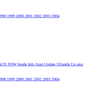
1998
1999
2000
2001
2002
2003
2004
ACE NSW Inside Info
Atari Update
STraight Up
atos
1998
1999
2000
2001
2002
2003
2004