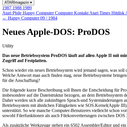
ATARImagazin
▾
1987
1988
1989
Atari Phile
Happy Computer
Computer Kontakt
Atari Times
Hitdisk
← Happy Computer 09 / 1984
Neues Apple-DOS: ProDOS
Utility
Das neue Betriebssystem ProDOS läuft auf allen Apple II mit m
Zugriff auf Festplatten.
Schon wieder ein neues Betriebssystem wird jemand sagen, was soll d
Welche Antwort man auch finden mag, neue Betriebssysteme bringen 
für die Anschaffung?
Die folgende kurze Beschreibung soll Ihnen die Entscheidung für Pro
insbesondere auf die Dateistruktur bezogen, an dem Betriebssystem des
Daher werden sich alle zukünftigen Sprach-und Systemänderungen au
Betriebssystem mit ähnlichen Fähigkeiten wie SOS.Kernel(Apple III). 
unterstützt. So wie manche Computer-Benutzeres vielleicht schon vo
sowohl Filerfunktionen als auch Filekonvertierungen zwischen DOS 
Als zusätzliche Werkzeuge stehen ein 6502 Assembler/Editor und ei