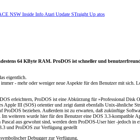
ACE NSW Inside Info
Atari Update
STraight Up
atos
indestens 64 KByte RAM. ProDOS ist schneller und benutzerfreund
as eigentlich.
immer - mehr oder weniger neue Aspekte für den Benutzer mit sich. L
DOS erleichtern, ProDOS ist eine Abkürzung für »Professional Disk Op
 Apple III (SOS) orientier und zeigt damit ebenfalls Unix-ähnliche Str
f ProDOS beziehen. Außerdem ist zu erwarten, daß zukünftige Softwar
Im weiteren wurde hier für den Benutzer eine DOS 3.3-kompatible Apple
n Pascal aus gewohnt sind, werden dem ProDOS-User hier -jedoch in e
3.3 und ProDOS zur Verfügung gestellt
n symbolischer Debugger zur Verfügung.