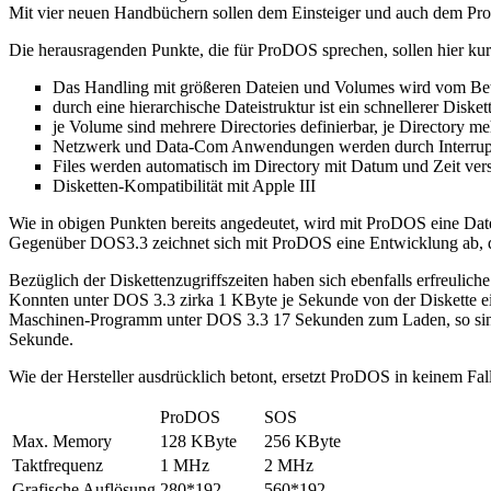
Mit vier neuen Handbüchern sollen dem Einsteiger und auch dem Prof
Die herausragenden Punkte, die für ProDOS sprechen, sollen hier k
Das Handling mit größeren Dateien und Volumes wird vom Betr
durch eine hierarchische Dateistruktur ist ein schnellerer Diske
je Volume sind mehrere Directories definierbar, je Directory m
Netzwerk und Data-Com Anwendungen werden durch Interrupt 
Files werden automatisch im Directory mit Datum und Zeit ver
Disketten-Kompatibilität mit Apple III
Wie in obigen Punkten bereits angedeutet, wird mit ProDOS eine Datei
Gegenüber DOS3.3 zeichnet sich mit ProDOS eine Entwicklung ab, die
Bezüglich der Diskettenzugriffszeiten haben sich ebenfalls erfreulic
Konnten unter DOS 3.3 zirka 1 KByte je Sekunde von der Diskette ei
Maschinen-Programm unter DOS 3.3 17 Sekunden zum Laden, so sind 
Sekunde.
Wie der Hersteller ausdrücklich betont, ersetzt ProDOS in keinem Fa
ProDOS
SOS
Max. Memory
128 KByte
256 KByte
Taktfrequenz
1 MHz
2 MHz
Grafische Auflösung
280*192
560*192