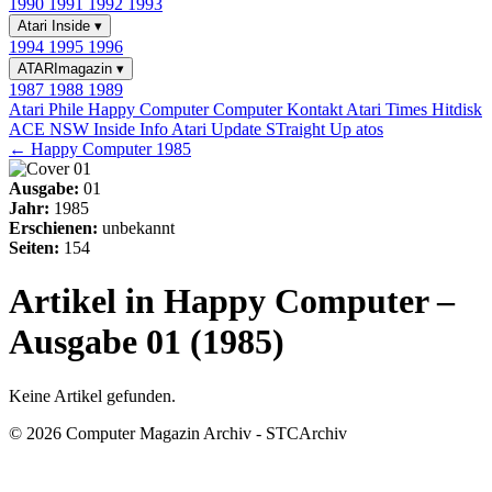
1990
1991
1992
1993
Atari Inside
▾
1994
1995
1996
ATARImagazin
▾
1987
1988
1989
Atari Phile
Happy Computer
Computer Kontakt
Atari Times
Hitdisk
ACE NSW Inside Info
Atari Update
STraight Up
atos
← Happy Computer 1985
Ausgabe:
01
Jahr:
1985
Erschienen:
unbekannt
Seiten:
154
Artikel in Happy Computer –
Ausgabe 01 (1985)
Keine Artikel gefunden.
© 2026 Computer Magazin Archiv - STCArchiv