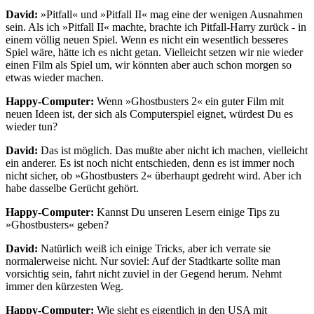
David:
»Pitfall« und »Pitfall II« mag eine der wenigen Ausnahmen
sein. Als ich »Pitfall II« machte, brachte ich Pitfall-Harry zurück - in
einem völlig neuen Spiel. Wenn es nicht ein wesentlich besseres
Spiel wäre, hätte ich es nicht getan. Vielleicht setzen wir nie wieder
einen Film als Spiel um, wir könnten aber auch schon morgen so
etwas wieder machen.
Happy-Computer:
Wenn »Ghostbusters 2« ein guter Film mit
neuen Ideen ist, der sich als Computerspiel eignet, würdest Du es
wieder tun?
David:
Das ist möglich. Das mußte aber nicht ich machen, vielleicht
ein anderer. Es ist noch nicht entschieden, denn es ist immer noch
nicht sicher, ob »Ghostbusters 2« überhaupt gedreht wird. Aber ich
habe dasselbe Gerücht gehört.
Happy-Computer:
Kannst Du unseren Lesern einige Tips zu
»Ghostbusters« geben?
David:
Natürlich weiß ich einige Tricks, aber ich verrate sie
normalerweise nicht. Nur soviel: Auf der Stadtkarte sollte man
vorsichtig sein, fahrt nicht zuviel in der Gegend herum. Nehmt
immer den kürzesten Weg.
Happy-Computer:
Wie sieht es eigentlich in den USA mit