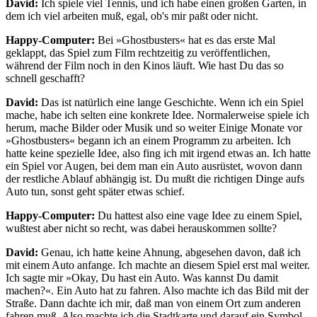
David:
Ich spiele viel Tennis, und ich habe einen großen Garten, in
dem ich viel arbeiten muß, egal, ob's mir paßt oder nicht.
Happy-Computer:
Bei »Ghostbusters« hat es das erste Mal
geklappt, das Spiel zum Film rechtzeitig zu veröffentlichen,
während der Film noch in den Kinos läuft. Wie hast Du das so
schnell geschafft?
David:
Das ist natürlich eine lange Geschichte. Wenn ich ein Spiel
mache, habe ich selten eine konkrete Idee. Normalerweise spiele ich
herum, mache Bilder oder Musik und so weiter Einige Monate vor
»Ghostbusters« begann ich an einem Programm zu arbeiten. Ich
hatte keine spezielle Idee, also fing ich mit irgend etwas an. Ich hatte
ein Spiel vor Augen, bei dem man ein Auto ausrüstet, wovon dann
der restliche Ablauf abhängig ist. Du mußt die richtigen Dinge aufs
Auto tun, sonst geht später etwas schief.
Happy-Computer:
Du hattest also eine vage Idee zu einem Spiel,
wußtest aber nicht so recht, was dabei herauskommen sollte?
David:
Genau, ich hatte keine Ahnung, abgesehen davon, daß ich
mit einem Auto anfange. Ich machte an diesem Spiel erst mal weiter.
Ich sagte mir »Okay, Du hast ein Auto. Was kannst Du damit
machen?«. Ein Auto hat zu fahren. Also machte ich das Bild mit der
Straße. Dann dachte ich mir, daß man von einem Ort zum anderen
fahren muß. Also machte ich die Stadtkarte und darauf ein Symbol,