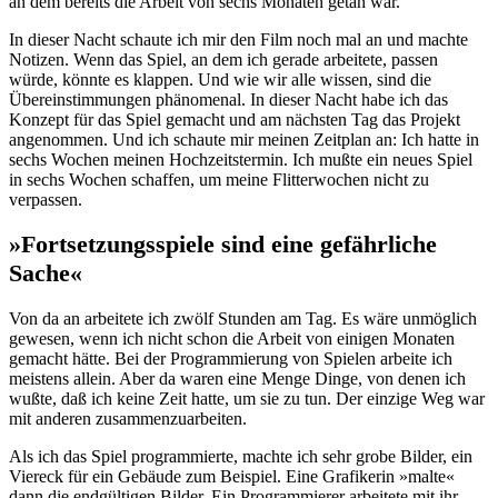
an dem bereits die Arbeit von sechs Monaten getan war.
In dieser Nacht schaute ich mir den Film noch mal an und machte
Notizen. Wenn das Spiel, an dem ich gerade arbeitete, passen
würde, könnte es klappen. Und wie wir alle wissen, sind die
Übereinstimmungen phänomenal. In dieser Nacht habe ich das
Konzept für das Spiel gemacht und am nächsten Tag das Projekt
angenommen. Und ich schaute mir meinen Zeitplan an: Ich hatte in
sechs Wochen meinen Hochzeitstermin. Ich mußte ein neues Spiel
in sechs Wochen schaffen, um meine Flitterwochen nicht zu
verpassen.
»Fortsetzungsspiele sind eine gefährliche
Sache«
Von da an arbeitete ich zwölf Stunden am Tag. Es wäre unmöglich
gewesen, wenn ich nicht schon die Arbeit von einigen Monaten
gemacht hätte. Bei der Programmierung von Spielen arbeite ich
meistens allein. Aber da waren eine Menge Dinge, von denen ich
wußte, daß ich keine Zeit hatte, um sie zu tun. Der einzige Weg war
mit anderen zusammenzuarbeiten.
Als ich das Spiel programmierte, machte ich sehr grobe Bilder, ein
Viereck für ein Gebäude zum Beispiel. Eine Grafikerin »malte«
dann die endgültigen Bilder. Ein Programmierer arbeitete mit ihr,