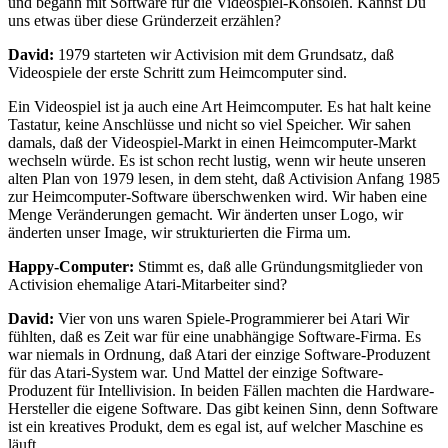
und begann mit Software für die Videospiel-Konsolen. Kannst Du
uns etwas über diese Gründerzeit erzählen?
David:
1979 starteten wir Activision mit dem Grundsatz, daß
Videospiele der erste Schritt zum Heimcomputer sind.
Ein Videospiel ist ja auch eine Art Heimcomputer. Es hat halt keine
Tastatur, keine Anschlüsse und nicht so viel Speicher. Wir sahen
damals, daß der Videospiel-Markt in einen Heimcomputer-Markt
wechseln würde. Es ist schon recht lustig, wenn wir heute unseren
alten Plan von 1979 lesen, in dem steht, daß Activision Anfang 1985
zur Heimcomputer-Software überschwenken wird. Wir haben eine
Menge Veränderungen gemacht. Wir änderten unser Logo, wir
änderten unser Image, wir strukturierten die Firma um.
Happy-Computer:
Stimmt es, daß alle Gründungsmitglieder von
Activision ehemalige Atari-Mitarbeiter sind?
David:
Vier von uns waren Spiele-Programmierer bei Atari Wir
fühlten, daß es Zeit war für eine unabhängige Software-Firma. Es
war niemals in Ordnung, daß Atari der einzige Software-Produzent
für das Atari-System war. Und Mattel der einzige Software-
Produzent für Intellivision. In beiden Fällen machten die Hardware-
Hersteller die eigene Software. Das gibt keinen Sinn, denn Software
ist ein kreatives Produkt, dem es egal ist, auf welcher Maschine es
läuft.