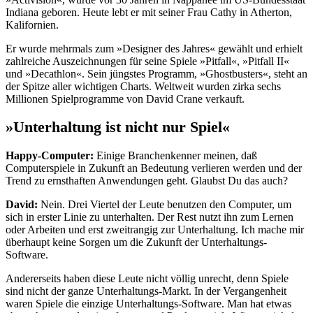
Indiana geboren. Heute lebt er mit seiner Frau Cathy in Atherton,
Kalifornien.
Er wurde mehrmals zum »Designer des Jahres« gewählt und erhielt
zahlreiche Auszeichnungen für seine Spiele »Pitfall«, »Pitfall II«
und »Decathlon«. Sein jüngstes Programm, »Ghostbusters«, steht an
der Spitze aller wichtigen Charts. Weltweit wurden zirka sechs
Millionen Spielprogramme von David Crane verkauft.
»Unterhaltung ist nicht nur Spiel«
Happy-Computer:
Einige Branchenkenner meinen, daß
Computerspiele in Zukunft an Bedeutung verlieren werden und der
Trend zu ernsthaften Anwendungen geht. Glaubst Du das auch?
David:
Nein. Drei Viertel der Leute benutzen den Computer, um
sich in erster Linie zu unterhalten. Der Rest nutzt ihn zum Lernen
oder Arbeiten und erst zweitrangig zur Unterhaltung. Ich mache mir
überhaupt keine Sorgen um die Zukunft der Unterhaltungs-
Software.
Andererseits haben diese Leute nicht völlig unrecht, denn Spiele
sind nicht der ganze Unterhaltungs-Markt. In der Vergangenheit
waren Spiele die einzige Unterhaltungs-Software. Man hat etwas