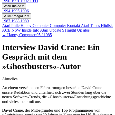
1990
1991
1992
1993
Atari Inside
▾
1994
1995
1996
ATARImagazin
▾
1987
1988
1989
Atari Phile
Happy Computer
Computer Kontakt
Atari Times
Hitdisk
ACE NSW Inside Info
Atari Update
STraight Up
atos
← Happy Computer 05 / 1985
Interview David Crane: Ein
Gespräch mit dem
»Ghostbusters«-Autor
Aktuelles
An einem verschneiten Februarmorgen besuchte David Crane
unsere Redaktion und unterhielt sich zwei Stunden lang über die
neuen Software-Trends, die »Ghostbusters«-Entstehungsgeschichte
und vieles mehr mit uns.
David Crane, der Mitbegründer und Top-Programmierer von
»Activision«, wurde vor 30 Jahren in Nappanee im US-Bundesstaat