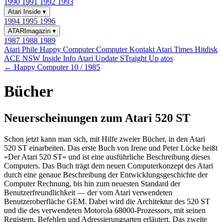
1990
1991
1992
1993
Atari Inside
▾
1994
1995
1996
ATARImagazin
▾
1987
1988
1989
Atari Phile
Happy Computer
Computer Kontakt
Atari Times
Hitdisk
ACE NSW Inside Info
Atari Update
STraight Up
atos
← Happy Computer 10 / 1985
Bücher
Neuerscheinungen zum Atari 520 ST
Schon jetzt kann man sich, mit Hilfe zweier Bücher, in den Atari
520 ST einarbeiten. Das erste Buch von Irene und Peter Lücke heißt
»Der Atari 520 ST« und ist eine ausführliche Beschreibung dieses
Computers. Das Buch trägt dem neuen Computerkonzept des Atari
durch eine genaue Beschreibung der Entwicklungsgeschichte der
Computer Rechnung, bis hin zum neuesten Standard der
Benutzerfreundlichkeit — der vom Atari verwendeten
Benutzeroberfläche GEM. Dabei wird die Architektur des 520 ST
und die des verwendeten Motorola 68000-Prozessors, mit seinen
Registern, Befehlen und Adressierungsarten erläutert. Das zweite