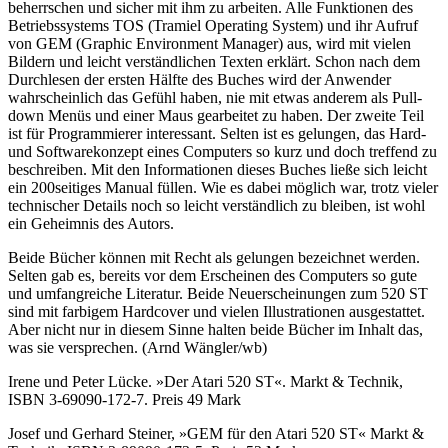
beherrschen und sicher mit ihm zu arbeiten. Alle Funktionen des
Betriebssystems TOS (Tramiel Operating System) und ihr Aufruf
von GEM (Graphic Environment Manager) aus, wird mit vielen
Bildern und leicht verständlichen Texten erklärt. Schon nach dem
Durchlesen der ersten Hälfte des Buches wird der Anwender
wahrscheinlich das Gefühl haben, nie mit etwas anderem als Pull-
down Menüs und einer Maus gearbeitet zu haben. Der zweite Teil
ist für Programmierer interessant. Selten ist es gelungen, das Hard-
und Softwarekonzept eines Computers so kurz und doch treffend zu
beschreiben. Mit den Informationen dieses Buches ließe sich leicht
ein 200seitiges Manual füllen. Wie es dabei möglich war, trotz vieler
technischer Details noch so leicht verständlich zu bleiben, ist wohl
ein Geheimnis des Autors.
Beide Bücher können mit Recht als gelungen bezeichnet werden.
Selten gab es, bereits vor dem Erscheinen des Computers so gute
und umfangreiche Literatur. Beide Neuerscheinungen zum 520 ST
sind mit farbigem Hardcover und vielen Illustrationen ausgestattet.
Aber nicht nur in diesem Sinne halten beide Bücher im Inhalt das,
was sie versprechen. (Arnd Wängler/wb)
Irene und Peter Lücke. »Der Atari 520 ST«. Markt & Technik,
ISBN 3-69090-172-7. Preis 49 Mark
Josef und Gerhard Steiner, »GEM für den Atari 520 ST« Markt &