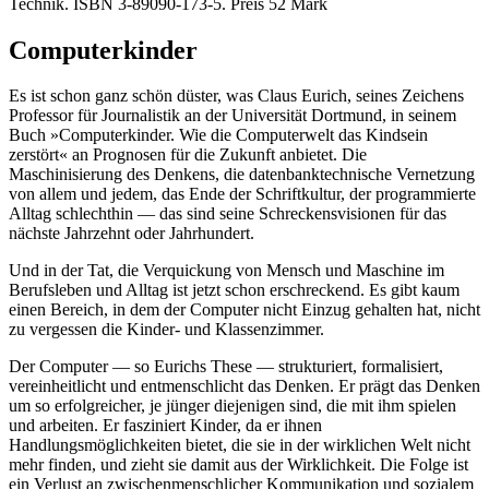
Technik. ISBN 3-89090-173-5. Preis 52 Mark
Computerkinder
Es ist schon ganz schön düster, was Claus Eurich, seines Zeichens
Professor für Journalistik an der Universität Dortmund, in seinem
Buch »Computerkinder. Wie die Computerwelt das Kindsein
zerstört« an Prognosen für die Zukunft anbietet. Die
Maschinisierung des Denkens, die datenbanktechnische Vernetzung
von allem und jedem, das Ende der Schriftkultur, der programmierte
Alltag schlechthin — das sind seine Schreckensvisionen für das
nächste Jahrzehnt oder Jahrhundert.
Und in der Tat, die Verquickung von Mensch und Maschine im
Berufsleben und Alltag ist jetzt schon erschreckend. Es gibt kaum
einen Bereich, in dem der Computer nicht Einzug gehalten hat, nicht
zu vergessen die Kinder- und Klassenzimmer.
Der Computer — so Eurichs These — strukturiert, formalisiert,
vereinheitlicht und entmenschlicht das Denken. Er prägt das Denken
um so erfolgreicher, je jünger diejenigen sind, die mit ihm spielen
und arbeiten. Er fasziniert Kinder, da er ihnen
Handlungsmöglichkeiten bietet, die sie in der wirklichen Welt nicht
mehr finden, und zieht sie damit aus der Wirklichkeit. Die Folge ist
ein Verlust an zwischenmenschlicher Kommunikation und sozialem