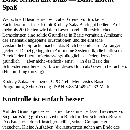
Spaß
Wer schnell Basic lernen will, aber Greuel vor trockener
Fachliteratur hat, der ist mit Rodnay Zaks Buch gut bedient. Auf
mehr als 200 Seiten wird dem Leser in zehn übersichtlichen
Lernschritten eine solide Grundlage in Basic vermittelt. Amüsante,
der Thematik angepaßte Illustrationen und die einfache
verständliche Sprache machen das Buch besonders für Anfänger
geeignet. Dabei gelingt dem Autor eine Systematik, die in diesem
Bereich der Literatur keineswegs alltäglich ist. Jeder, der sich
gründlich — aber nicht »tierisch« ernst — in das Basic des
Schneider einarbeiten will, wird dieses Buch als Gewinn betrachten.
(Helmut Jungkunz/hg)
Rodnay Zaks. »Schneider CPC 464 - Mein erstes Basic-
Programm«, Sybex-Verlag. ISBN 3-88745496-5, 32 Mark
Kontrolle ist einfach besser
Auf der Grundlage des seit Jahren bekannten »Basic-Breviers« von
Siegmar Wirtig gibt es derzeit ein Buch für den Schneider-Besitzer.
Das Buch will dem Einsteiger helfen, seinen Computer zu
verstehen. Kleine Aufgaben (die Antworten stehen am Ende des