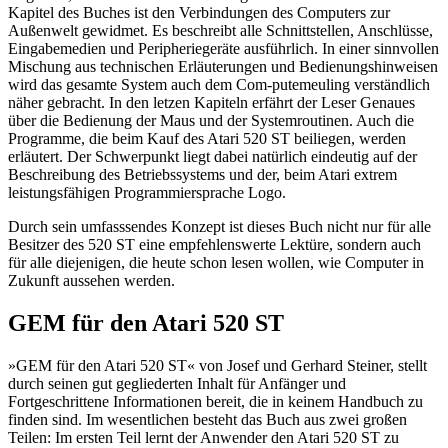
Kapitel des Buches ist den Verbindungen des Computers zur
Außenwelt gewidmet. Es beschreibt alle Schnittstellen, Anschlüsse,
Eingabemedien und Peripheriegeräte ausführlich. In einer sinnvollen
Mischung aus technischen Erläuterungen und Bedienungshinweisen
wird das gesamte System auch dem Com-putemeuling verständlich
näher gebracht. In den letzen Kapiteln erfährt der Leser Genaues
über die Bedienung der Maus und der Systemroutinen. Auch die
Programme, die beim Kauf des Atari 520 ST beiliegen, werden
erläutert. Der Schwerpunkt liegt dabei natürlich eindeutig auf der
Beschreibung des Betriebssystems und der, beim Atari extrem
leistungsfähigen Programmiersprache Logo.
Durch sein umfasssendes Konzept ist dieses Buch nicht nur für alle
Besitzer des 520 ST eine empfehlenswerte Lektüre, sondern auch
für alle diejenigen, die heute schon lesen wollen, wie Computer in
Zukunft aussehen werden.
GEM für den Atari 520 ST
»GEM für den Atari 520 ST« von Josef und Gerhard Steiner, stellt
durch seinen gut gegliederten Inhalt für Anfänger und
Fortgeschrittene Informationen bereit, die in keinem Handbuch zu
finden sind. Im wesentlichen besteht das Buch aus zwei großen
Teilen: Im ersten Teil lernt der Anwender den Atari 520 ST zu