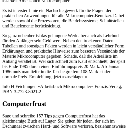
»starke« Arbeitsbuch Mikrocomputer.
Es ist in erster Linie ein Nachschlagewerk für die Fragen der
praktischen Anwendungen für alle Mikrocomputer-Benutzer. Dabei
werden sowohl die Prozessoren, die Betriebssysteme, Schnittstellen
und Bauelemente berücksichtigt.
So ganz nebenher ist das gelungene Werk aber auch als Lehrbuch
für den Anfänger sein Geld wert. Neben den trockenen Daten.
Tabellen und sonstigen Fakten werden in leicht verständlicher Form
Erklärungen und praktische Hinweise zum besseren Verständnis der
Materie Mikrocomputer gegeben. Schade, daß die Adreßliste im
Anhang veraltet ist. Wer sich schnell zum Kauf entschließt, der spart
bis Ende 1985 durch einen Einführungspreis 20 Mark. Ab Januar
1986 muß man tiefer in die Tasche greifen: 108 Mark ist der
normale Preis. Empfehlung: jetzt »zuschlagen«.
Info H Feichhnger. »Arbeitsbuch Mikrocomputer« Franzis-Verlag,
ISBN 3-7723-8021-2
Computerfrust
Sage und schreibe 157 Tips gegen Computerfrust hat das
gleichnamige Buch auf Lager. Sie gelten für jeden, der sich im
Dschungel zwischen Hard- und Software verloren, beziehungsweise