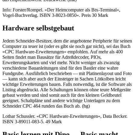
Info: Forster/Rompel. »Der Heimcomputer als Btx-Terminal«,
Vogel-Buchverlag. ISBN 3-8023-0850«. Preis 30 Mark
Hardware selbstgebaut
Jedem Schneider-Besitzer, dem die angebotene Peripherie für seinen
Computer zu teuer ist (oder es gibt sie noch gar nicht), sei das Buch
»CPC Hardware-Erweiterungen« empfohlen. Auf mehr als 400
Seiten findet man Bausätze für Adreßdecoder, PIOs,
Erweiterungskarten und viel mehr. Nicht weniger als zwanzig
verschiedene Bauanleitungen sind für den Bastler eine wahre
Fundgrube. Ausführlich beschrieben — mit Platinenlayout und Foto
— kann sich aber auch der Einsteiger in Sachen Lötkolben leicht
wichtige Erweiterungen bauen. Falls notwendig, ist die Software als
Listing abgedruckt. Alle Schaltungen können ohne teure Meßgeräte
gebaut werden und sind somit auch für den kleinen Geldbeutel
geeignet. Schaltpläne und andere wichtige Unterlagen zu dem
Schneider CPC 464 runden das Buch ab. (hg)
Lothar Schussler. «CPC Hardware-Erweiterungen«, Data Becker.
ISBN 3-89011-083-5. 49 Mark
Basic lernen mit Dino — Basic macht