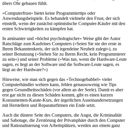
übers Ohr gehauen fühlt.
»Computerfrust« bietet keine Programmiertips oder
Anwendungsbeispiele. Es behandelt vielmehr den Frust, der sich
einstellt, wenn der zunächst optimistische Computer-Käufer mit den
ersten Schwierigkeiten zu kämpfen hat.
In amüsanter und »höchst psychologischer« Weise gibt der Autor
Ratschläge zum Kaufeines Computers (»Seien Sie nie der erste in
Ihrem Bekanntenkreis, der sich irgendeine Neuheit zulegt«), zu
seiner Benutzung (»Stehen Sie zu Ihrem Recht, kein Programmierer
zu sein«) und seiner Probleme (»Was tun, wenn die Hardware-Leute
sagen, es liegt an der Software und die Software-Leute sagen, es
liegt an der Hardware?«)
Hinweise, wie man sich gegen das »Technogebabbel« vieler
Computerhändler wehren kann, fehlen genausowenig wie Tips
gegen Gesundheitsschäden (vor allem an der Seele). Damit es aber
erst gar nicht zu diesen Schäden kommt, gibt es einen kurzen
Konsumenten-Karate-Kurs, der ärgerlichen Auseinandersetzungen
mit Herstellern und Reparaturfirmen ein Ende setzt.
Auch die düstere Seite des Computers, die Angst, die Kriminalität
und Sabotage, die Zerstörung der Privatsphäre durch den Computer
und Rationalisierung von Arbeitsplätzen, werden aus einem ganz