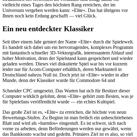
vielleicht eines Tages den höchsten Rang erreichen, der im
Universum vergeben werden kann: »Elite«. Das hat übrigens vor
Ihnen noch kein Erdung geschafft — viel Glück.
Ein neu entdeckter Klassiker
Seit über einem Jahr geistert der Name »Elite« durch die Spielewelt.
Es handelt sich dabei um ein hervorragendes, komplexes Programm
mit fantastisch schneller 3D-Vektorgrafik, interessantem Ablauf und
hoher Motivation, denn der Spielstand kann gespeichert und wieder
geladen werden. Dieses viel diskutierte Spiel war bis vor kurzem
leider nur für Acorn-Computer erhältlich, deren Marktanteil in
Deutschland nahezu Null ist. Doch jetzt ist »Elite« wieder in aller
Munde, denn der Klassiker wurde für Commodore 64 und
Schneider CPC umgesetzt. Das Warten hat sich für Besitzer dieser
Computer wirklich gelohnt, denn »Elite« gehört zum Besten, was je
für Spielefans veröffentlicht wurde — ein echtes Kultspiel.
Das große Ziel ist es, »Elite« zu erreichen, die höchste von neun
Bewertungs-Stufen. Zu Beginn ist man freilich ein unbeschriebenes
Blatt und wird als »harmlos« eingestuft. Es ist schwer, sich nach
vorne zu arbeiten, denn Beförderungen werden nur gewährt, wenn
das Bankkonto wachst und gedeiht. Primäres Ziel ist es also, so viel