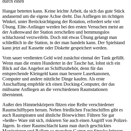
durch einen
Hangar betreten kann. Keine leichte Arbeit, da sich das gute Stück
andauernd um die eigene Achse dreht. Das Anfliegen im richtigen
Winkel, unter Berücksichtigung der Rotation, erfordert sehr viel
Übung. Elite-Anfänger werden bei den ersten Versuchen meist an
der Außenwand der Station zerschellen und hemmungslos
schluchzend verzweifeln. Doch mit etwas Übung gelangt man
schließlich in die Station, in der man handeln kann. Der Spielstand
kann jetzt auf Kassette oder Diskette gespeichert werden.
Vom sauer verdienten Geld wird zunächst einmal der Tank gefüllt.
Wenn man die ersten Hunderter in der Tasche hat, lohnt sich ein
Blick auf das Angebot an Schiffszubehör, denn für das
entsprechende Kleingeld kann man bessere Laserkanonen,
Computer und andere nützliche Dinge kaufen. Als erste
Anschaffung empfehle ich einen Docking-Computer, der das
mühsame Anfliegen an die verschiedenen Raumstationen
übernimmt.
Außer den Himmelskörpern flitzen eine Reihe verschiedener
Raumschifftypen herum. Neben friedlichen Frachtschiffen gibt es
auch Raumpiraten und ähnliche Bösewichter. Führen Sie gar
»heiße« Ware mit sich, riskieren Sie auch einen Angriff von Polizei-
Jägern. In einer Raumschlacht kann man durch geschicktes
Manövrieren und Ballern so manchen Gamer zur Strecke bringen,