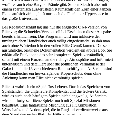
wofür es auch eine Bargeld Prämie gibt. Sollten Sie sich aber mit
einem spartanisch ausgerüsteten Raumschiff den Zorn einer ganzen
Flotte auf sich ziehen, hilft nur noch die Flucht per Hyperspace in
das große Universum.
Bei Redaktionschluß lag uns nur die englische C 64-Version von
Elite vor; die Schneider-Version soll bei Erscheinen dieser Ausgabe
bereits erhältlich sein. Das Programm wird nun inklusive der
umfangreichen Handbücher auch völlig eingedeutscht, so daß man
auch ohne Wörterbuch in den vollen Elite-Genuß kommt. Die sehr
ausführliche, originelle Dokumentation verdient ein großes Lob. Sie
erklärt alle Funktionen des sehr komplexen Spiels verständlich,
schafft mit einem Kurzroman die richtige Atmosphäre und informiert
unterhaltsam und detailliert über die politischen Verhältnisse der
Galaxis und die 18 verschiedenen Raumschifftypen. Außerdem sind
die Handbücher ein hervorragender Kopierschutz, denn ohne
Anleitung kann man Elite nicht vernünftig spielen.
Elite ist wahrlich ein »Spiel fürs Leben«. Durch das Speichern von
Spielständen, die ungeheure Komplexität und die leckere Grafik,
wird es auch nach häufigem Spielen nicht langweilig. Außerdem
wird der fortgeschrittene Spieler noch mit Spezial-Missionen
beauftragt. Eine fantastische Mischung aus Flugsimulation,
Wirtschafts- und Action-spiel, die in England verdienterweise aus
dem Stand den ersten Platz der Hitlisten erreichte.