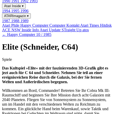
1990
1991
1992
1993
Atari Inside
▾
1994
1995
1996
ATARImagazin
▾
1987
1988
1989
Atari Phile
Happy Computer
Computer Kontakt
Atari Times
Hitdisk
ACE NSW Inside Info
Atari Update
STraight Up
atos
← Happy Computer 10 / 1985
Elite (Schneider, C64)
Spiele
Das Kultspiel »Elite« mit der faszinierenden 3D-Grafik gibt es
jezt auch für C 64 und Schneider. Nehmen Sie teil an einer
ereignisreichen Reise durch die Galaxis, bei der Sie fernen
Welten und Außerirdischen begegnen.
Willkommen an Bord, Commander! Betreten Sie Ihr Cobra Mk III-
Raumschiff und beginnen Sie Ihre Mission durch acht Galaxien mit
2040 Planeten. Fliegen Sie von Sonnensystem zu Sonnensystem,
um im Handel mit den verschiedenen Welten zu Reichtum zu
kommen. Ein glückliche Hand beim Warenkauf, sowie Taktik und
Reaktionen bei Gefechten im Weltraum sind nötig, damit Sie