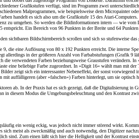
an und bootet das zugehörige Programm von Diskette. Daraufhin erschei
hiedener Grafikstufen verfügt, sind im Programm zwei unterschiedliche
verschiedenen Malprogrammen, wie beispielsweise dem Micropainter oder
rben handelt es sich also um die Grafikstufe 15 des Atari-Computers.
ferenz zu umgehen. So werden die Bildinformationen intern — wie vom D
15 entspricht. Ein Bereich von 96 Punkten in der Breite und 64 Punkten 
 den sichtbaren Bildschirmbereich scrollen und sich so stufenweise das
fe 9, die eine Auflösung von 80 x 192 Punkten erreicht. Die interne Sp
egt allerdings in der größeren Anzahl von Farbabstufungen (Grafik 9 läßt
ch die verwendeten Farben beziehungsweise Graustufen verändern. In »D
Taste eine beliebige Farbe zugeordnet. In »Digit 16« wählt man mit de
 Bilder zeigt sich ein interessanter Nebeneffekt, der sonst vorwiegend
 mit auffälligeren (aber »falschen«) Farben hinterlegt, um sie optisch
en ab. In der Praxis hat es sich gezeigt, daß die Digitalisierung in G
 man in diesem Modus die Umgebungsbeleuchtung und den Kontrast zwi
släufig ein wenig eckig, was jedoch nicht immer störend wirkt. Kommt 
s sich meist als zweckmäßig und auch notwendig, den Digitizer nachzure
ich sind. Zum einen läßt sich hier die Helligkeit und der Kontrast eins