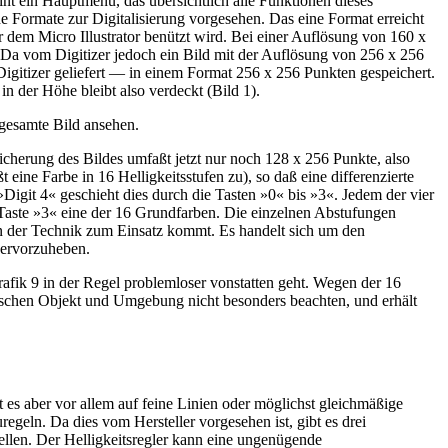
nt ein Hauptmenü, das übersichtlich alle Funktionen dieses
 Formate zur Digitalisierung vorgesehen. Das eine Format erreicht
 dem Micro Illustrator benützt wird. Bei einer Auflösung von 160 x
 Da vom Digitizer jedoch ein Bild mit der Auflösung von 256 x 256
igitizer geliefert — in einem Format 256 x 256 Punkten gespeichert.
in der Höhe bleibt also verdeckt (Bild 1).
 gesamte Bild ansehen.
eicherung des Bildes umfaßt jetzt nur noch 128 x 256 Punkte, also
 eine Farbe in 16 Helligkeitsstufen zu), so daß eine differenzierte
igit 4« geschieht dies durch die Tasten »0« bis »3«. Jedem der vier
r Taste »3« eine der 16 Grundfarben. Die einzelnen Abstufungen
 in der Technik zum Einsatz kommt. Es handelt sich um den
 hervorzuheben.
rafik 9 in der Regel problemloser vonstatten geht. Wegen der 16
schen Objekt und Umgebung nicht besonders beachten, und erhält
es aber vor allem auf feine Linien oder möglichst gleichmäßige
geln. Da dies vom Hersteller vorgesehen ist, gibt es drei
tellen. Der Helligkeitsregler kann eine ungenügende