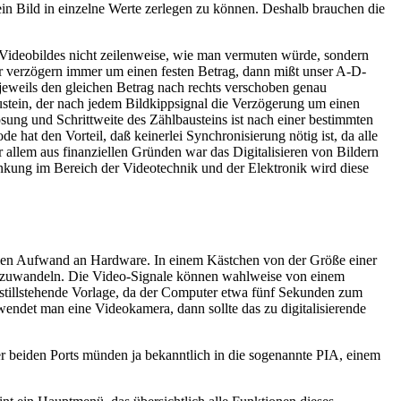
in Bild in einzelne Werte zerlegen zu können. Deshalb brauchen die
s Videobildes nicht zeilenweise, wie man vermuten würde, sondern
r verzögern immer um einen festen Betrag, dann mißt unser A-D-
jeweils den gleichen Betrag nach rechts verschoben genau
austein, der nach jedem Bildkippsignal die Verzögerung um einen
ung und Schrittweite des Zählbausteins ist nach einer bestimmten
hat den Vorteil, daß keinerlei Synchronisierung nötig ist, da alle
 allem aus finanziellen Gründen war das Digitalisieren von Bildern
kung im Bereich der Videotechnik und der Elektronik wird diese
malen Aufwand an Hardware. In einem Kästchen von der Größe einer
n umzuwandeln. Die Video-Signale können wahlweise von einem
 stillstehende Vorlage, da der Computer etwa fünf Sekunden zum
rwendet man eine Videokamera, dann sollte das zu digitalisierende
ser beiden Ports münden ja bekanntlich in die sogenannte PIA, einem