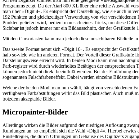
An den Digitizer schließt man nun eine geeignete Videosignalquelle 
Programms zeigt. Da der Atari 800 XL über eine reiche Auswahl versc
man über »Digit 4«. Es entspricht der Darstellung, wie sie auch in 
192 Punkten und gleichzeitiger Verwendung von vier verschiedenen Fa
Punkten geliefert wird, bedient man sich eines Tricks, um diese Dif
Sichtbar ist jedoch immer nur ein Bildausschnitt, der der Grafikstufe 
Mit den Cursortasten kann man jedoch diese unsichtbaren Bildteile in
Das zweite Format nennt sich »Digit 16«. Es entspricht der Grafikstu
halb so-viele wie im anderen Format. Der Vorteil dieser Grafikstufe li
Darstellungsweise erreicht wird. In beiden Modi kann man nachträgli
Farb-register wird durch wiederholtes Betätigen der entsprechenden 
können jedoch nicht direkt beeinflußt werden. Bei der Einfärbung der
sogenannten Falschfarbeneffekt. Dabei werden einzelne Bildstrukturen
Welche der beiden Modi man nun wählt, hängt von verschiedenen Faktor
verfügbaren Farbabstufungen wirkt das Bild plastischer. Auch muß
trotzdem akzeptable Bilder.
Micropainter-Bilder
Allerdings wirken die Bilder aufgrund der niedrigen Auflösung zwang
Rundungen an, so empfiehlt sich die Wahl »Digit 4«. Hierbei erwies e
Einstellregler, die durch Öffnungen im Gehäuse des Digitizers zugängl