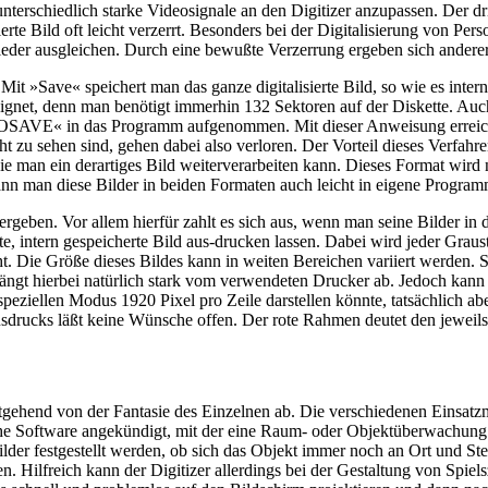
erschiedlich starke Videosignale an den Digitizer anzupassen. Der dritt
ierte Bild oft leicht verzerrt. Besonders bei der Digitalisierung von P
eder ausgleichen. Durch eine bewußte Verzerrung ergeben sich anderer
Mit »Save« speichert man das ganze digitalisierte Bild, so wie es int
ignet, denn man benötigt immerhin 132 Sektoren auf der Diskette. Auc
AVE« in das Programm aufgenommen. Mit dieser Anweisung erreicht 
ht zu sehen sind, gehen dabei also verloren. Der Vorteil dieses Verfah
ie man ein derartiges Bild weiterverarbeiten kann. Dieses Format wird n
n man diese Bilder in beiden Formaten auch leicht in eigene Programm
ergeben. Vor allem hierfür zahlt es sich aus, wenn man seine Bilder in 
, intern gespeicherte Bild aus-drucken lassen. Dabei wird jeder Graus
t. Die Größe dieses Bildes kann in weiten Bereichen variiert werden. 
t hängt hierbei natürlich stark vom verwendeten Drucker ab. Jedoch ka
m speziellen Modus 1920 Pixel pro Zeile darstellen könnte, tatsächlich 
usdrucks läßt keine Wünsche offen. Der rote Rahmen deutet den jeweils s
itgehend von der Fantasie des Einzelnen ab. Die verschiedenen Einsatzm
iche Software angekündigt, mit der eine Raum- oder Objektüberwachung m
er festgestellt werden, ob sich das Objekt immer noch an Ort und Stelle
 Hilfreich kann der Digitizer allerdings bei der Gestaltung von Spie