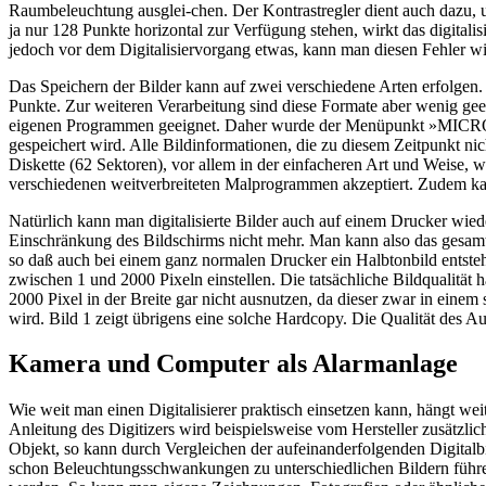
Raumbeleuchtung ausglei-chen. Der Kontrastregler dient auch dazu, unt
ja nur 128 Punkte horizontal zur Verfügung stehen, wirkt das digitalis
jedoch vor dem Digitalisiervorgang etwas, kann man diesen Fehler wi
Das Speichern der Bilder kann auf zwei verschiedene Arten erfolgen. 
Punkte. Zur weiteren Verarbeitung sind diese Formate aber wenig gee
eigenen Programmen geeignet. Daher wurde der Menüpunkt »MICROS
gespeichert wird. Alle Bildinformationen, die zu diesem Zeitpunkt nic
Diskette (62 Sektoren), vor allem in der einfacheren Art und Weise, w
verschiedenen weitverbreiteten Malprogrammen akzeptiert. Zudem kan
Natürlich kann man digitalisierte Bilder auch auf einem Drucker wied
Einschränkung des Bildschirms nicht mehr. Man kann also das gesamte
so daß auch bei einem ganz normalen Drucker ein Halbtonbild entsteh
zwischen 1 und 2000 Pixeln einstellen. Die tatsächliche Bildqualitä
2000 Pixel in der Breite gar nicht ausnutzen, da dieser zwar in eine
wird. Bild 1 zeigt übrigens eine solche Hardcopy. Die Qualität des A
Kamera und Computer als Alarmanlage
Wie weit man einen Digitalisierer praktisch einsetzen kann, hängt we
Anleitung des Digitizers wird beispielsweise vom Hersteller zusätzl
Objekt, so kann durch Vergleichen der aufeinanderfolgenden Digitalbild
schon Beleuchtungsschwankungen zu unterschiedlichen Bildern führen.