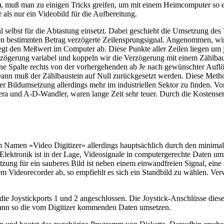
), muß man zu einigen Tricks greifen, um mit einem Heimcomputer so e
als nur ein Videobild für die Aufbereitung.
l selbst für die Abtastung einsetzt. Dabei geschieht die Umsetzung de
inen bestimmten Betrag verzögerte Zeilensprungsignal. Angenommen, wi
egt den Meßwert im Computer ab. Diese Punkte aller Zeilen liegen um 
 Verzögerung variabel und koppeln wir die Verzögerung mit einem Zählb
ne Spalte rechts von der vorhergehenden ab Je nach gewünschter Auflös
ann muß der Zählbaustein auf Null zurückgesetzt werden. Diese Methode 
 Bildumsetzung allerdings mehr im industriellen Sektor zu finden. Vor
a und A-D-Wandler, waren lange Zeit sehr teuer. Durch die Kostensen
 dem Namen »Video Digitizer« allerdings hauptsächlich durch den mini
se Elektronik ist in der Lage, Videosignale in computergerechte Date
ung für ein sauberes Bild ist neben einem einwandfreien Signal, eine
nem Videorecorder ab, so empfiehlt es sich ein Standbild zu wählen. Ve
 die Joystickports 1 und 2 angeschlossen. Die Joystick-Anschlüsse die
d kann so die vom Digitizer kommenden Daten umsetzen.