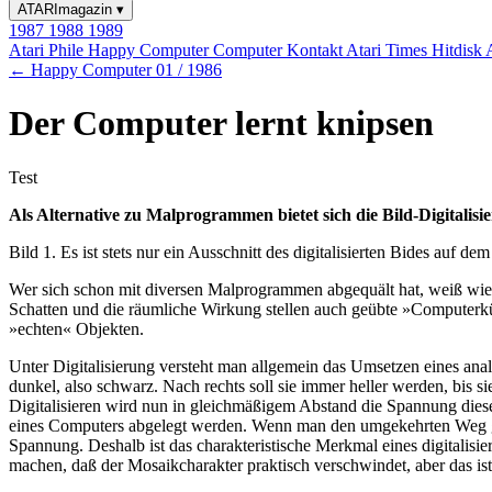
ATARImagazin
▾
1987
1988
1989
Atari Phile
Happy Computer
Computer Kontakt
Atari Times
Hitdisk
← Happy Computer 01 / 1986
Der Computer lernt knipsen
Test
Als Alternative zu Malprogrammen bietet sich die Bild-Digitalis
Bild 1. Es ist stets nur ein Ausschnitt des digitalisierten Bides auf 
Wer sich schon mit diversen Malprogrammen abgequält hat, weiß wie sc
Schatten und die räumliche Wirkung stellen auch geübte »Computerkün
»echten« Objekten.
Unter Digitalisierung versteht man allgemein das Umsetzen eines anal
dunkel, also schwarz. Nach rechts soll sie immer heller werden, bis 
Digitalisieren wird nun in gleichmäßigem Abstand die Spannung dieses
eines Computers abgelegt werden. Wenn man den umgekehrten Weg geht
Spannung. Deshalb ist das charakteristische Merkmal eines digitalisie
machen, daß der Mosaikcharakter praktisch verschwindet, aber das is