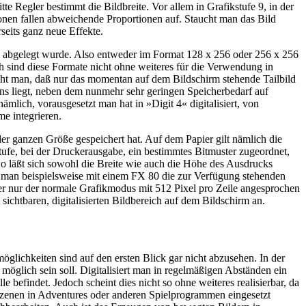
e Regler bestimmt die Bildbreite. Vor allem in Grafikstufe 9, in der
ersonen fallen abweichende Proportionen auf. Staucht man das Bild
seits ganz neue Effekte.
ern abgelegt wurde. Also entweder im Format 128 x 256 oder 256 x 256
h sind diese Formate nicht ohne weiteres für die Verwendung in
man, daß nur das momentan auf dem Bildschirm stehende Tailbild
rens liegt, neben dem nunmehr sehr geringen Speicherbedarf auf
ämlich, vorausgesetzt man hat in »Digit 4« digitalisiert, von
e integrieren.
der ganzen Größe gespeichert hat. Auf dem Papier gilt nämlich die
tufe, bei der Druckerausgabe, ein bestimmtes Bitmuster zugeordnet,
So läßt sich sowohl die Breite wie auch die Höhe des Ausdrucks
nn man beispielsweise mit einem FX 80 die zur Verfügung stehenden
aber nur der normale Grafikmodus mit 512 Pixel pro Zeile angesprochen
ichtbaren, digitalisierten Bildbereich auf dem Bildschirm an.
öglichkeiten sind auf den ersten Blick gar nicht abzusehen. In der
öglich sein soll. Digitalisiert man in regelmäßigen Abständen ein
 befindet. Jedoch scheint dies nicht so ohne weiteres realisierbar, da
lszenen in Adventures oder anderen Spielprogrammen eingesetzt