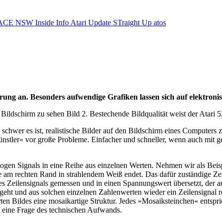
ACE NSW Inside Info
Atari Update
STraight Up
atos
ierung an. Besonders aufwendige Grafiken lassen sich auf elektro
dem Bildschirm zu sehen Bild 2. Bestechende Bildqualität weist der Atari 
hwer es ist, realistische Bilder auf den Bildschirm eines Computers z
stler« vor große Probleme. Einfacher und schneller, wenn auch mit ger
ogen Signals in eine Reihe aus einzelnen Werten. Nehmen wir als Beisp
sie am rechten Rand in strahlendem Weiß endet. Das dafür zuständige Z
 Zeilensignals gemessen und in einen Spannungswert übersetzt, der aus
 und aus solchen einzelnen Zahlenwerten wieder ein Zeilensignal reko
rten Bildes eine mosaikartige Struktur. Jedes »Mosaiksteinchen« entspri
t eine Frage des technischen Aufwands.