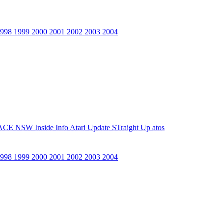
1998
1999
2000
2001
2002
2003
2004
ACE NSW Inside Info
Atari Update
STraight Up
atos
1998
1999
2000
2001
2002
2003
2004