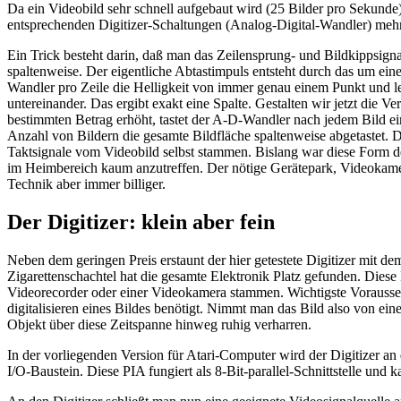
Da ein Videobild sehr schnell aufgebaut wird (25 Bilder pro Sekunde
entsprechenden Digitizer-Schaltungen (Analog-Digital-Wandler) mehr 
Ein Trick besteht darin, daß man das Zeilensprung- und Bildkippsigna
spaltenweise. Der eigentliche Abtastimpuls entsteht durch das um e
Wandler pro Zeile die Helligkeit von immer genau einem Punkt und l
untereinander. Das ergibt exakt eine Spalte. Gestalten wir jetzt die
bestimmten Betrag erhöht, tastet der A-D-Wandler nach jedem Bild ei
Anzahl von Bildern die gesamte Bildfläche spaltenweise abgetastet. D
Taktsignale vom Videobild selbst stammen. Bislang war diese Form der
im Heimbereich kaum anzutreffen. Der nötige Gerätepark, Videokamer
Technik aber immer billiger.
Der Digitizer: klein aber fein
Neben dem geringen Preis erstaunt der hier getestete Digitizer mit
Zigarettenschachtel hat die gesamte Elektronik Platz gefunden. Die
Videorecorder oder einer Videokamera stammen. Wichtigste Voraussetz
digitalisieren eines Bildes benötigt. Nimmt man das Bild also von ei
Objekt über diese Zeitspanne hinweg ruhig verharren.
In der vorliegenden Version für Atari-Computer wird der Digitizer an
I/O-Baustein. Diese PIA fungiert als 8-Bit-parallel-Schnittstelle un