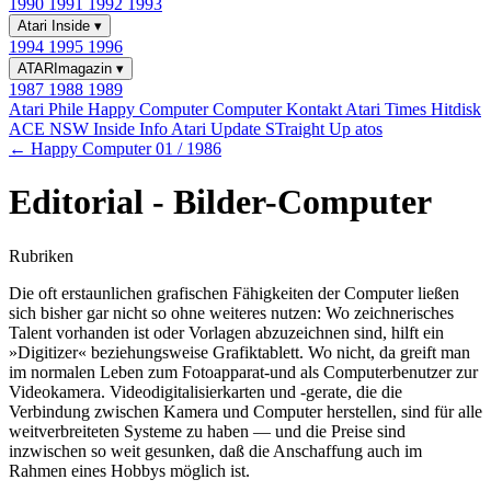
1990
1991
1992
1993
Atari Inside
▾
1994
1995
1996
ATARImagazin
▾
1987
1988
1989
Atari Phile
Happy Computer
Computer Kontakt
Atari Times
Hitdisk
ACE NSW Inside Info
Atari Update
STraight Up
atos
← Happy Computer 01 / 1986
Editorial - Bilder-Computer
Rubriken
Die oft erstaunlichen grafischen Fähigkeiten der Computer ließen
sich bisher gar nicht so ohne weiteres nutzen: Wo zeichnerisches
Talent vorhanden ist oder Vorlagen abzuzeichnen sind, hilft ein
»Digitizer« beziehungsweise Grafiktablett. Wo nicht, da greift man
im normalen Leben zum Fotoapparat-und als Computerbenutzer zur
Videokamera. Videodigitalisierkarten und -gerate, die die
Verbindung zwischen Kamera und Computer herstellen, sind für alle
weitverbreiteten Systeme zu haben — und die Preise sind
inzwischen so weit gesunken, daß die Anschaffung auch im
Rahmen eines Hobbys möglich ist.