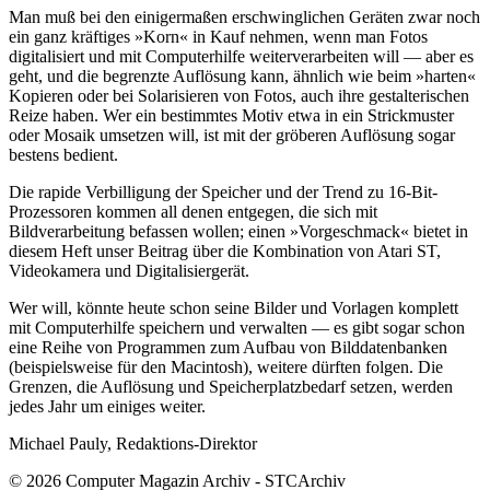
Man muß bei den einigermaßen erschwinglichen Geräten zwar noch
ein ganz kräftiges »Korn« in Kauf nehmen, wenn man Fotos
digitalisiert und mit Computerhilfe weiterverarbeiten will — aber es
geht, und die begrenzte Auflösung kann, ähnlich wie beim »harten«
Kopieren oder bei Solarisieren von Fotos, auch ihre gestalterischen
Reize haben. Wer ein bestimmtes Motiv etwa in ein Strickmuster
oder Mosaik umsetzen will, ist mit der gröberen Auflösung sogar
bestens bedient.
Die rapide Verbilligung der Speicher und der Trend zu 16-Bit-
Prozessoren kommen all denen entgegen, die sich mit
Bildverarbeitung befassen wollen; einen »Vorgeschmack« bietet in
diesem Heft unser Beitrag über die Kombination von Atari ST,
Videokamera und Digitalisiergerät.
Wer will, könnte heute schon seine Bilder und Vorlagen komplett
mit Computerhilfe speichern und verwalten — es gibt sogar schon
eine Reihe von Programmen zum Aufbau von Bilddatenbanken
(beispielsweise für den Macintosh), weitere dürften folgen. Die
Grenzen, die Auflösung und Speicherplatzbedarf setzen, werden
jedes Jahr um einiges weiter.
Michael Pauly, Redaktions-Direktor
© 2026 Computer Magazin Archiv - STCArchiv