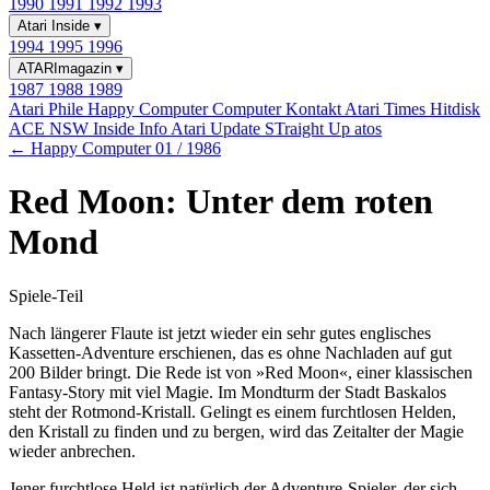
1990
1991
1992
1993
Atari Inside
▾
1994
1995
1996
ATARImagazin
▾
1987
1988
1989
Atari Phile
Happy Computer
Computer Kontakt
Atari Times
Hitdisk
ACE NSW Inside Info
Atari Update
STraight Up
atos
← Happy Computer 01 / 1986
Red Moon: Unter dem roten
Mond
Spiele-Teil
Nach längerer Flaute ist jetzt wieder ein sehr gutes englisches
Kassetten-Adventure erschienen, das es ohne Nachladen auf gut
200 Bilder bringt. Die Rede ist von »Red Moon«, einer klassischen
Fantasy-Story mit viel Magie. Im Mondturm der Stadt Baskalos
steht der Rotmond-Kristall. Gelingt es einem furchtlosen Helden,
den Kristall zu finden und zu bergen, wird das Zeitalter der Magie
wieder anbrechen.
Jener furchtlose Held ist natürlich der Adventure-Spieler, der sich