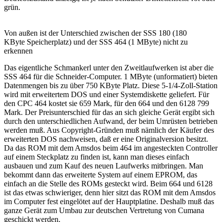
grün.
Von außen ist der Unterschied zwischen der SSS 180 (180
KByte Speicherplatz) und der SSS 464 (1 MByte) nicht zu
erkennen
Das eigentliche Schmankerl unter den Zweitlaufwerken ist aber die
SSS 464 für die Schneider-Computer. 1 MByte (unformatiert) bieten
Datenmengen bis zu über 750 KByte Platz. Diese 5-1/4-Zoll-Station
wird mit erweitertem DOS und einer Systemdiskette geliefert. Für
den CPC 464 kostet sie 659 Mark, für den 664 und den 6128 799
Mark. Der Preisunterschied für das an sich gleiche Gerät ergibt sich
durch den unterschiedlichen Aufwand, der beim Umrüsten betrieben
werden muß. Aus Copyright-Gründen muß nämlich der Käufer des
erweiterten DOS nachweisen, daß er eine Originalversion besitzt.
Da das ROM mit dem Amsdos beim 464 im angesteckten Controller
auf einem Steckplatz zu finden ist, kann man dieses einfach
ausbauen und zum Kauf des neuen Laufwerks mitbringen. Man
bekommt dann das erweiterte System auf einem EPROM, das
einfach an die Stelle des ROMs gesteckt wird. Beim 664 und 6128
ist das etwas schwieriger, denn hier sitzt das ROM mit dem Amsdos
im Computer fest eingelötet auf der Hauptplatine. Deshalb muß das
ganze Gerät zum Umbau zur deutschen Vertretung von Cumana
geschickt werden.