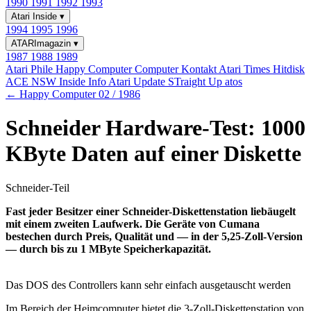
1990
1991
1992
1993
Atari Inside
▾
1994
1995
1996
ATARImagazin
▾
1987
1988
1989
Atari Phile
Happy Computer
Computer Kontakt
Atari Times
Hitdisk
ACE NSW Inside Info
Atari Update
STraight Up
atos
← Happy Computer 02 / 1986
Schneider Hardware-Test: 1000
KByte Daten auf einer Diskette
Schneider-Teil
Fast jeder Besitzer einer Schneider-Diskettenstation liebäugelt
mit einem zweiten Laufwerk. Die Geräte von Cumana
bestechen durch Preis, Qualität und — in der 5,25-Zoll-Version
— durch bis zu 1 MByte Speicherkapazität.
Das DOS des Controllers kann sehr einfach ausgetauscht werden
Im Bereich der Heimcomputer bietet die 3-Zoll-Diskettenstation von