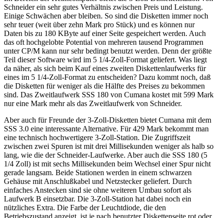
Schneider ein sehr gutes Verhältnis zwischen Preis und Leistung.
Einige Schwächen aber bleiben. So sind die Disketten immer noch
sehr teuer (weit über zehn Mark pro Stück) und es können nur
Daten bis zu 180 KByte auf einer Seite gespeichert werden. Auch
das oft hochgelobte Potential von mehreren tausend Programmen
unter CP/M kann nur sehr bedingt benutzt werden. Denn der größte
Teil dieser Software wird im 5 1/4-Zoll-Format geliefert. Was liegt
da näher, als sich beim Kauf eines zweiten Diskettenlaufwerks für
eines im 5 1/4-Zoll-Format zu entscheiden? Dazu kommt noch, daß
die Disketten für weniger als die Hälfte des Preises zu bekommen
sind. Das Zweitlaufwerk SSS 180 von Cumana kostet mit 599 Mark
nur eine Mark mehr als das Zweitlaufwerk von Schneider.
Aber auch für Freunde der 3-Zoll-Disketten bietet Cumana mit dem
SSS 3.0 eine interessante Alternative. Für 429 Mark bekommt man
eine technisch hochwertigere 3-Zoll-Station. Die Zugriffszeit
zwischen zwei Spuren ist mit drei Millisekunden weniger als halb so
lang, wie die der Schneider-Laufwerke. Aber auch die SSS 180 (5
1/4 Zoll) ist mit sechs Millisekunden beim Wechsel einer Spur nicht
gerade langsam. Beide Stationen werden in einem schwarzen
Gehäuse mit Anschlußkabel und Netzstecker geliefert. Durch
einfaches Anstecken sind sie ohne weiteren Umbau sofort als
Laufwerk B einsetzbar. Die 3-Zoll-Station hat dabei noch ein
nützliches Extra. Die Farbe der Leuchtdiode, die den
Betriebszustand anzeigt, ist je nach benutzter Diskettenseite rot oder