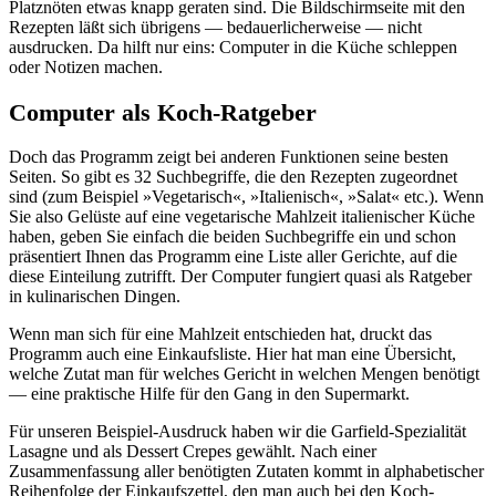
Platznöten etwas knapp geraten sind. Die Bildschirmseite mit den
Rezepten läßt sich übrigens — bedauerlicherweise — nicht
ausdrucken. Da hilft nur eins: Computer in die Küche schleppen
oder Notizen machen.
Computer als Koch-Ratgeber
Doch das Programm zeigt bei anderen Funktionen seine besten
Seiten. So gibt es 32 Suchbegriffe, die den Rezepten zugeordnet
sind (zum Beispiel »Vegetarisch«, »Italienisch«, »Salat« etc.). Wenn
Sie also Gelüste auf eine vegetarische Mahlzeit italienischer Küche
haben, geben Sie einfach die beiden Suchbegriffe ein und schon
präsentiert Ihnen das Programm eine Liste aller Gerichte, auf die
diese Einteilung zutrifft. Der Computer fungiert quasi als Ratgeber
in kulinarischen Dingen.
Wenn man sich für eine Mahlzeit entschieden hat, druckt das
Programm auch eine Einkaufsliste. Hier hat man eine Übersicht,
welche Zutat man für welches Gericht in welchen Mengen benötigt
— eine praktische Hilfe für den Gang in den Supermarkt.
Für unseren Beispiel-Ausdruck haben wir die Garfield-Spezialität
Lasagne und als Dessert Crepes gewählt. Nach einer
Zusammenfassung aller benötigten Zutaten kommt in alphabetischer
Reihenfolge der Einkaufszettel, den man auch bei den Koch-