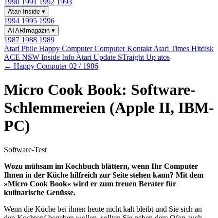
1990
1991
1992
1993
Atari Inside
▾
1994
1995
1996
ATARImagazin
▾
1987
1988
1989
Atari Phile
Happy Computer
Computer Kontakt
Atari Times
Hitdisk
ACE NSW Inside Info
Atari Update
STraight Up
atos
← Happy Computer 02 / 1986
Micro Cook Book: Software-
Schlemmereien (Apple II, IBM-
PC)
Software-Test
Wozu mühsam im Kochbuch blättern, wenn Ihr Computer
Ihnen in der Küche hilfreich zur Seite stehen kann? Mit dem
»Micro Cook Book« wird er zum treuen Berater für
kulinarische Genüsse.
Wenn die Küche bei ihnen heute nicht kalt bleibt und Sie sich an
den Kochtopf begeben wollen, sollten Sie neben dem Ofen auch