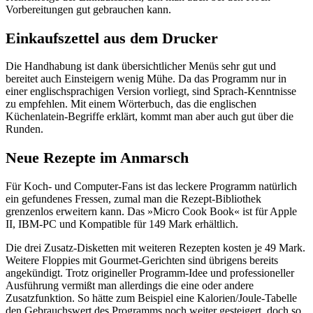
Vorbereitungen gut gebrauchen kann.
Einkaufszettel aus dem Drucker
Die Handhabung ist dank übersichtlicher Menüs sehr gut und
bereitet auch Einsteigern wenig Mühe. Da das Programm nur in
einer englischsprachigen Version vorliegt, sind Sprach-Kenntnisse
zu empfehlen. Mit einem Wörterbuch, das die englischen
Küchenlatein-Begriffe erklärt, kommt man aber auch gut über die
Runden.
Neue Rezepte im Anmarsch
Für Koch- und Computer-Fans ist das leckere Programm natürlich
ein gefundenes Fressen, zumal man die Rezept-Bibliothek
grenzenlos erweitern kann. Das »Micro Cook Book« ist für Apple
II, IBM-PC und Kompatible für 149 Mark erhältlich.
Die drei Zusatz-Disketten mit weiteren Rezepten kosten je 49 Mark.
Weitere Floppies mit Gourmet-Gerichten sind übrigens bereits
angekündigt. Trotz origineller Programm-Idee und professioneller
Ausführung vermißt man allerdings die eine oder andere
Zusatzfunktion. So hätte zum Beispiel eine Kalorien/Joule-Tabelle
den Gebrauchswert des Programms noch weiter gesteigert, doch so