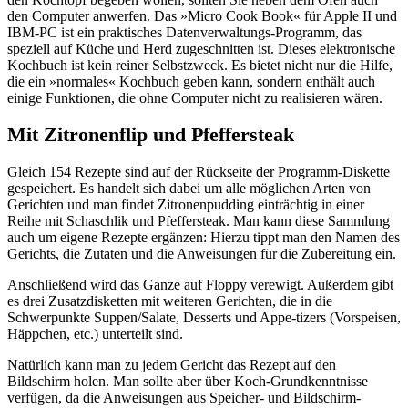
den Computer anwerfen. Das »Micro Cook Book« für Apple II und
IBM-PC ist ein praktisches Datenverwaltungs-Programm, das
speziell auf Küche und Herd zugeschnitten ist. Dieses elektronische
Kochbuch ist kein reiner Selbstzweck. Es bietet nicht nur die Hilfe,
die ein »normales« Kochbuch geben kann, sondern enthält auch
einige Funktionen, die ohne Computer nicht zu realisieren wären.
Mit Zitronenflip und Pfeffersteak
Gleich 154 Rezepte sind auf der Rückseite der Programm-Diskette
gespeichert. Es handelt sich dabei um alle möglichen Arten von
Gerichten und man findet Zitronenpudding einträchtig in einer
Reihe mit Schaschlik und Pfeffersteak. Man kann diese Sammlung
auch um eigene Rezepte ergänzen: Hierzu tippt man den Namen des
Gerichts, die Zutaten und die Anweisungen für die Zubereitung ein.
Anschließend wird das Ganze auf Floppy verewigt. Außerdem gibt
es drei Zusatzdisketten mit weiteren Gerichten, die in die
Schwerpunkte Suppen/Salate, Desserts und Appe-tizers (Vorspeisen,
Häppchen, etc.) unterteilt sind.
Natürlich kann man zu jedem Gericht das Rezept auf den
Bildschirm holen. Man sollte aber über Koch-Grundkenntnisse
verfügen, da die Anweisungen aus Speicher- und Bildschirm-