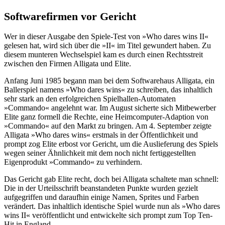
Softwarefirmen vor Gericht
Wer in dieser Ausgabe den Spiele-Test von »Who dares wins II«
gelesen hat, wird sich über die »II« im Titel gewundert haben. Zu
diesem munteren Wechselspiel kam es durch einen Rechtsstreit
zwischen den Firmen Alligata und Elite.
Anfang Juni 1985 begann man bei dem Softwarehaus Alligata, ein
Ballerspiel namens »Who dares wins« zu schreiben, das inhaltlich
sehr stark an den erfolgreichen Spielhallen-Automaten
»Commando« angelehnt war. Im August sicherte sich Mitbewerber
Elite ganz formell die Rechte, eine Heimcomputer-Adaption von
»Commando« auf den Markt zu bringen. Am 4. September zeigte
Alligata »Who dares wins« erstmals in der Öffentlichkeit und
prompt zog Elite erbost vor Gericht, um die Auslieferung des Spiels
wegen seiner Ähnlichkeit mit dem noch nicht fertiggestellten
Eigenprodukt »Commando« zu verhindern.
Das Gericht gab Elite recht, doch bei Alligata schaltete man schnell:
Die in der Urteilsschrift beanstandeten Punkte wurden gezielt
aufgegriffen und daraufhin einige Namen, Sprites und Farben
verändert. Das inhaltlich identische Spiel wurde nun als »Who dares
wins II« veröffentlicht und entwickelte sich prompt zum Top Ten-
Hit in England.