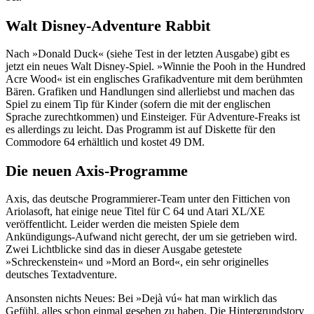
Walt Disney-Adventure Rabbit
Nach »Donald Duck« (siehe Test in der letzten Ausgabe) gibt es
jetzt ein neues Walt Disney-Spiel. »Winnie the Pooh in the Hundred
Acre Wood« ist ein englisches Grafikadventure mit dem berühmten
Bären. Grafiken und Handlungen sind allerliebst und machen das
Spiel zu einem Tip für Kinder (sofern die mit der englischen
Sprache zurechtkommen) und Einsteiger. Für Adventure-Freaks ist
es allerdings zu leicht. Das Programm ist auf Diskette für den
Commodore 64 erhältlich und kostet 49 DM.
Die neuen Axis-Programme
Axis, das deutsche Programmierer-Team unter den Fittichen von
Ariolasoft, hat einige neue Titel für C 64 und Atari XL/XE
veröffentlicht. Leider werden die meisten Spiele dem
Ankündigungs-Aufwand nicht gerecht, der um sie getrieben wird.
Zwei Lichtblicke sind das in dieser Ausgabe getestete
»Schreckenstein« und »Mord an Bord«, ein sehr originelles
deutsches Textadventure.
Ansonsten nichts Neues: Bei »Dejà vú« hat man wirklich das
Gefühl, alles schon einmal gesehen zu haben. Die Hintergrundstory