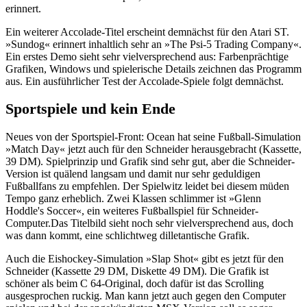
erinnert.
Ein weiterer Accolade-Titel erscheint demnächst für den Atari ST.
»Sundog« erinnert inhaltlich sehr an »The Psi-5 Trading Company«.
Ein erstes Demo sieht sehr vielversprechend aus: Farbenprächtige
Grafiken, Windows und spielerische Details zeichnen das Programm
aus. Ein ausführlicher Test der Accolade-Spiele folgt demnächst.
Sportspiele und kein Ende
Neues von der Sportspiel-Front: Ocean hat seine Fußball-Simulation
»Match Day« jetzt auch für den Schneider herausgebracht (Kassette,
39 DM). Spielprinzip und Grafik sind sehr gut, aber die Schneider-
Version ist quälend langsam und damit nur sehr geduldigen
Fußballfans zu empfehlen. Der Spielwitz leidet bei diesem müden
Tempo ganz erheblich. Zwei Klassen schlimmer ist »Glenn
Hoddle's Soccer«, ein weiteres Fußballspiel für Schneider-
Computer.Das Titelbild sieht noch sehr vielversprechend aus, doch
was dann kommt, eine schlichtweg dilletantische Grafik.
Auch die Eishockey-Simulation »Slap Shot« gibt es jetzt für den
Schneider (Kassette 29 DM, Diskette 49 DM). Die Grafik ist
schöner als beim C 64-Original, doch dafür ist das Scrolling
ausgesprochen ruckig. Man kann jetzt auch gegen den Computer