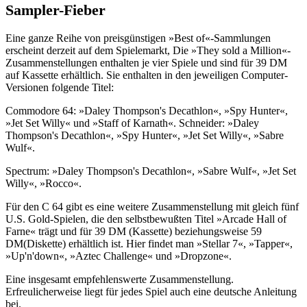
Sampler-Fieber
Eine ganze Reihe von preisgünstigen »Best of«-Sammlungen
erscheint derzeit auf dem Spielemarkt, Die »They sold a Million«-
Zusammenstellungen enthalten je vier Spiele und sind für 39 DM
auf Kassette erhältlich. Sie enthalten in den jeweiligen Computer-
Versionen folgende Titel:
Commodore 64: »Daley Thompson's Decathlon«, »Spy Hunter«,
»Jet Set Willy« und »Staff of Karnath«. Schneider: »Daley
Thompson's Decathlon«, »Spy Hunter«, »Jet Set Willy«, »Sabre
Wulf«.
Spectrum: »Daley Thompson's Decathlon«, »Sabre Wulf«, »Jet Set
Willy«, »Rocco«.
Für den C 64 gibt es eine weitere Zusammenstellung mit gleich fünf
U.S. Gold-Spielen, die den selbstbewußten Titel »Arcade Hall of
Farne« trägt und für 39 DM (Kassette) beziehungsweise 59
DM(Diskette) erhältlich ist. Hier findet man »Stellar 7«, »Tapper«,
»Up'n'down«, »Aztec Challenge« und »Dropzone«.
Eine insgesamt empfehlenswerte Zusammenstellung.
Erfreulicherweise liegt für jedes Spiel auch eine deutsche Anleitung
bei.