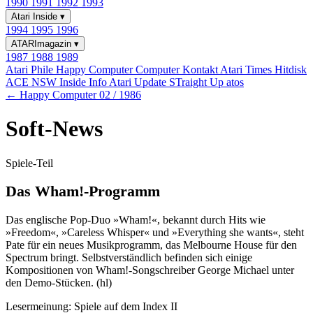
1990
1991
1992
1993
Atari Inside
▾
1994
1995
1996
ATARImagazin
▾
1987
1988
1989
Atari Phile
Happy Computer
Computer Kontakt
Atari Times
Hitdisk
ACE NSW Inside Info
Atari Update
STraight Up
atos
← Happy Computer 02 / 1986
Soft-News
Spiele-Teil
Das Wham!-Programm
Das englische Pop-Duo »Wham!«, bekannt durch Hits wie
»Freedom«, »Careless Whisper« und »Everything she wants«, steht
Pate für ein neues Musikprogramm, das Melbourne House für den
Spectrum bringt. Selbstverständlich befinden sich einige
Kompositionen von Wham!-Songschreiber George Michael unter
den Demo-Stücken. (hl)
Lesermeinung: Spiele auf dem Index II