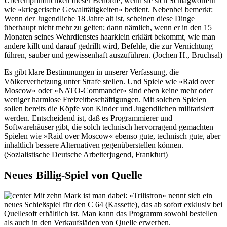
Überempfindlichkeit dieser Behörde, wenn sie sich Schlagwörtern
wie »kriegerische Gewalttätigkeiten« bedient. Nebenbei bemerkt:
Wenn der Jugendliche 18 Jahre alt ist, scheinen diese Dinge
überhaupt nicht mehr zu gelten; dann nämlich, wenn er in den 15
Monaten seines Wehrdienstes haarklein erklärt bekommt, wie man
andere killt und darauf gedrillt wird, Befehle, die zur Vernichtung
führen, sauber und gewissenhaft auszuführen. (Jochen H., Bruchsal)
Es gibt klare Bestimmungen in unserer Verfassung, die
Völkerverhetzung unter Strafe stellen. Und Spiele wie »Raid over
Moscow« oder »NATO-Commander« sind eben keine mehr oder
weniger harmlose Freizeitbeschäftigungen. Mit solchen Spielen
sollen bereits die Köpfe von Kinder und Jugendlichen militarisiert
werden. Entscheidend ist, daß es Programmierer und
Softwarehäuser gibt, die solch technisch hervorragend gemachten
Spielen wie »Raid over Moscow« ebenso gute, technisch gute, aber
inhaltlich bessere Alternativen gegenüberstellen können.
(Sozialistische Deutsche Arbeiterjugend, Frankfurt)
Neues Billig-Spiel von Quelle
Mit zehn Mark ist man dabei: »Trilistron« nennt sich ein
neues Schießspiel für den C 64 (Kassette), das ab sofort exklusiv bei
Quellesoft erhältlich ist. Man kann das Programm sowohl bestellen
als auch in den Verkaufsläden von Quelle erwerben.