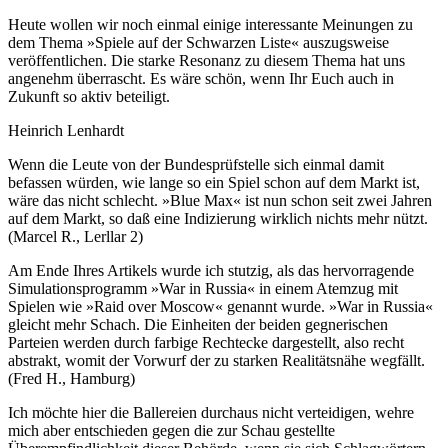
Heute wollen wir noch einmal einige interessante Meinungen zu
dem Thema »Spiele auf der Schwarzen Liste« auszugsweise
veröffentlichen. Die starke Resonanz zu diesem Thema hat uns
angenehm überrascht. Es wäre schön, wenn Ihr Euch auch in
Zukunft so aktiv beteiligt.
Heinrich Lenhardt
Wenn die Leute von der Bundesprüfstelle sich einmal damit
befassen würden, wie lange so ein Spiel schon auf dem Markt ist,
wäre das nicht schlecht. »Blue Max« ist nun schon seit zwei Jahren
auf dem Markt, so daß eine Indizierung wirklich nichts mehr nützt.
(Marcel R., Lerllar 2)
Am Ende Ihres Artikels wurde ich stutzig, als das hervorragende
Simulationsprogramm »War in Russia« in einem Atemzug mit
Spielen wie »Raid over Moscow« genannt wurde. »War in Russia«
gleicht mehr Schach. Die Einheiten der beiden gegnerischen
Parteien werden durch farbige Rechtecke dargestellt, also recht
abstrakt, womit der Vorwurf der zu starken Realitätsnähe wegfällt.
(Fred H., Hamburg)
Ich möchte hier die Ballereien durchaus nicht verteidigen, wehre
mich aber entschieden gegen die zur Schau gestellte