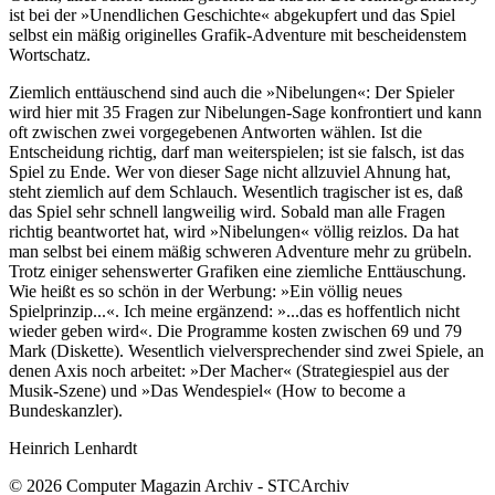
ist bei der »Unendlichen Geschichte« abgekupfert und das Spiel
selbst ein mäßig originelles Grafik-Adventure mit bescheidenstem
Wortschatz.
Ziemlich enttäuschend sind auch die »Nibelungen«: Der Spieler
wird hier mit 35 Fragen zur Nibelungen-Sage konfrontiert und kann
oft zwischen zwei vorgegebenen Antworten wählen. Ist die
Entscheidung richtig, darf man weiterspielen; ist sie falsch, ist das
Spiel zu Ende. Wer von dieser Sage nicht allzuviel Ahnung hat,
steht ziemlich auf dem Schlauch. Wesentlich tragischer ist es, daß
das Spiel sehr schnell langweilig wird. Sobald man alle Fragen
richtig beantwortet hat, wird »Nibelungen« völlig reizlos. Da hat
man selbst bei einem mäßig schweren Adventure mehr zu grübeln.
Trotz einiger sehenswerter Grafiken eine ziemliche Enttäuschung.
Wie heißt es so schön in der Werbung: »Ein völlig neues
Spielprinzip...«. Ich meine ergänzend: »...das es hoffentlich nicht
wieder geben wird«. Die Programme kosten zwischen 69 und 79
Mark (Diskette). Wesentlich vielversprechender sind zwei Spiele, an
denen Axis noch arbeitet: »Der Macher« (Strategiespiel aus der
Musik-Szene) und »Das Wendespiel« (How to become a
Bundeskanzler).
Heinrich Lenhardt
© 2026 Computer Magazin Archiv - STCArchiv