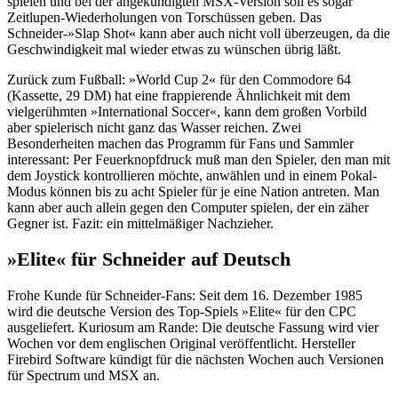
spielen und bei der angekündigten MSX-Version soll es sogar
Zeitlupen-Wiederholungen von Torschüssen geben. Das
Schneider-»Slap Shot« kann aber auch nicht voll überzeugen, da die
Geschwindigkeit mal wieder etwas zu wünschen übrig läßt.
Zurück zum Fußball: »World Cup 2« für den Commodore 64
(Kassette, 29 DM) hat eine frappierende Ähnlichkeit mit dem
vielgerühmten »International Soccer«, kann dem großen Vorbild
aber spielerisch nicht ganz das Wasser reichen. Zwei
Besonderheiten machen das Programm für Fans und Sammler
interessant: Per Feuerknopfdruck muß man den Spieler, den man mit
dem Joystick kontrollieren möchte, anwählen und in einem Pokal-
Modus können bis zu acht Spieler für je eine Nation antreten. Man
kann aber auch allein gegen den Computer spielen, der ein zäher
Gegner ist. Fazit: ein mittelmäßiger Nachzieher.
»Elite« für Schneider auf Deutsch
Frohe Kunde für Schneider-Fans: Seit dem 16. Dezember 1985
wird die deutsche Version des Top-Spiels »Elite« für den CPC
ausgeliefert. Kuriosum am Rande: Die deutsche Fassung wird vier
Wochen vor dem englischen Original veröffentlicht. Hersteller
Firebird Software kündigt für die nächsten Wochen auch Versionen
für Spectrum und MSX an.