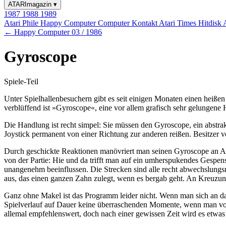
ATARImagazin
▾
1987
1988
1989
Atari Phile
Happy Computer
Computer Kontakt
Atari Times
Hitdisk
← Happy Computer 03 / 1986
Gyroscope
Spiele-Teil
Unter Spielhallenbesuchern gibt es seit einigen Monaten einen heiß
verblüffend ist »Gyroscope«, eine vor allem grafisch sehr gelungen
Die Handlung ist recht simpel: Sie müssen den Gyroscope, ein abstra
Joystick permanent von einer Richtung zur anderen reißen. Besitzer 
Durch geschickte Reaktionen manövriert man seinen Gyroscope an Abgr
von der Partie: Hie und da trifft man auf ein umherspukendes Gespens
unangenehm beeinflussen. Die Strecken sind alle recht abwechslungsr
aus, das einen ganzen Zahn zulegt, wenn es bergab geht. An Kreuzu
Ganz ohne Makel ist das Programm leider nicht. Wenn man sich an das f
Spielverlauf auf Dauer keine überraschenden Momente, wenn man von 
allemal empfehlenswert, doch nach einer gewissen Zeit wird es etwas