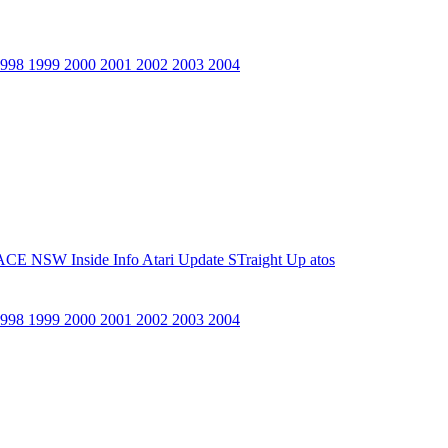
1998
1999
2000
2001
2002
2003
2004
ACE NSW Inside Info
Atari Update
STraight Up
atos
1998
1999
2000
2001
2002
2003
2004