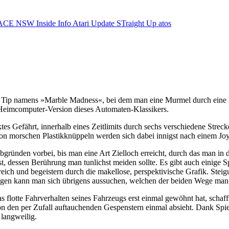
ACE NSW Inside Info
Atari Update
STraight Up
atos
en Tip namens »Marble Madness«, bei dem man eine Murmel durch eine R
e Heimcomputer-Version dieses Automaten-Klassikers.
ktes Gefährt, innerhalb eines Zeitlimits durch sechs verschiedene St
von morschen Plastikknüppeln werden sich dabei innigst nach einem Joy
ünden vorbei, bis man eine Art Zielloch erreicht, durch das man in die
t, dessen Berührung man tunlichst meiden sollte. Es gibt auch einige S
eich und begeistern durch die makellose, perspektivische Grafik. Stei
ngen kann man sich übrigens aussuchen, welchen der beiden Wege man 
lotte Fahrverhalten seines Fahrzeugs erst einmal gewöhnt hat, schafft 
den per Zufall auftauchenden Gespenstern einmal absieht. Dank Spiel
 langweilig.