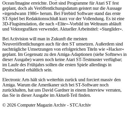
Ocean/Imagine erreichte. Dort sind Programme für Atari ST fest
geplant, doch als Veröffentlichungsdatum geistert nur die Aussage
»irgendwann 1986« herum. Bei Firebird Software stand das erste
ST-Spiel bei Redaktionsschluß kurz vor der Vollendung. Es ist eine
3D-Flugsimulation, die nach »Elite«-Vorbild im Weltraum abläuft
und Vektorgrafiken verwendet. Aktueller Arbeitstitel: »Starglider«.
Bei Activision will man in Zukunft die meisten
Neuveröffentlichungen auch für den ST umsetzen. Außerdem sind
nachträgliche Umsetzungen von erfolgreichen Titeln wie »Hacker«
geplant. Im Gegensatz zu den Amiga-Adaptionen (siehe Softnews in
dieser Ausgabe) waren noch keine Atari ST-Testmuster verfügbar;
im Laufe des Frühjahrs sollten die ersten Spiele allerdings in
Deutschland erhältlich sein.
Electronic Arts hält sich weiterhin zurück und forciert massiv den
Amiga. Warum die Amerikaner sich bei ST-Software noch
zurückhalten, hat uns David Gardner in einem Interview verraten,
das Sie in dieser Ausgabe im Aktuell-Teil finden.
© 2026 Computer Magazin Archiv - STCArchiv