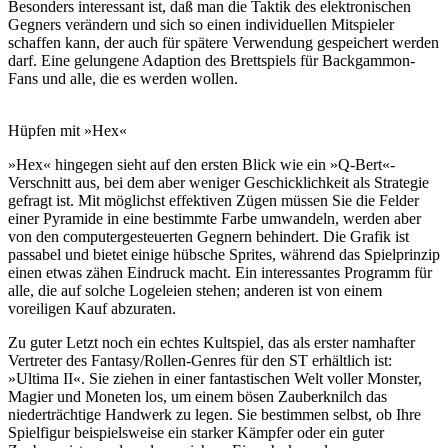
Besonders interessant ist, daß man die Taktik des elektronischen
Gegners verändern und sich so einen individuellen Mitspieler
schaffen kann, der auch für spätere Verwendung gespeichert werden
darf. Eine gelungene Adaption des Brettspiels für Backgammon-
Fans und alle, die es werden wollen.
Hüpfen mit »Hex«
»Hex« hingegen sieht auf den ersten Blick wie ein »Q-Bert«-
Verschnitt aus, bei dem aber weniger Geschicklichkeit als Strategie
gefragt ist. Mit möglichst effektiven Zügen müssen Sie die Felder
einer Pyramide in eine bestimmte Farbe umwandeln, werden aber
von den computergesteuerten Gegnern behindert. Die Grafik ist
passabel und bietet einige hübsche Sprites, während das Spielprinzip
einen etwas zähen Eindruck macht. Ein interessantes Programm für
alle, die auf solche Logeleien stehen; anderen ist von einem
voreiligen Kauf abzuraten.
Zu guter Letzt noch ein echtes Kultspiel, das als erster namhafter
Vertreter des Fantasy/Rollen-Genres für den ST erhältlich ist:
»Ultima II«. Sie ziehen in einer fantastischen Welt voller Monster,
Magier und Moneten los, um einem bösen Zauberknilch das
niederträchtige Handwerk zu legen. Sie bestimmen selbst, ob Ihre
Spielfigur beispielsweise ein starker Kämpfer oder ein guter