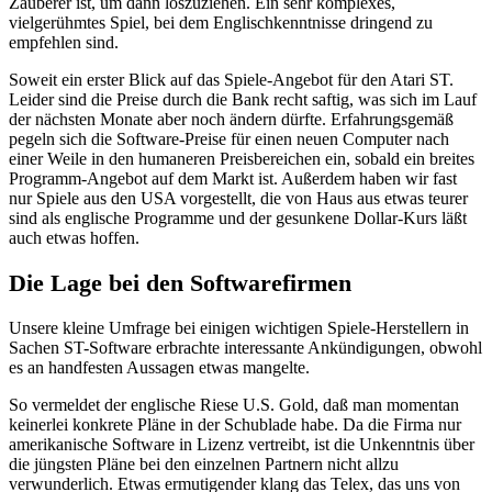
Zauberer ist, um dann loszuziehen. Ein sehr komplexes,
vielgerühmtes Spiel, bei dem Englischkenntnisse dringend zu
empfehlen sind.
Soweit ein erster Blick auf das Spiele-Angebot für den Atari ST.
Leider sind die Preise durch die Bank recht saftig, was sich im Lauf
der nächsten Monate aber noch ändern dürfte. Erfahrungsgemäß
pegeln sich die Software-Preise für einen neuen Computer nach
einer Weile in den humaneren Preisbereichen ein, sobald ein breites
Programm-Angebot auf dem Markt ist. Außerdem haben wir fast
nur Spiele aus den USA vorgestellt, die von Haus aus etwas teurer
sind als englische Programme und der gesunkene Dollar-Kurs läßt
auch etwas hoffen.
Die Lage bei den Softwarefirmen
Unsere kleine Umfrage bei einigen wichtigen Spiele-Herstellern in
Sachen ST-Software erbrachte interessante Ankündigungen, obwohl
es an handfesten Aussagen etwas mangelte.
So vermeldet der englische Riese U.S. Gold, daß man momentan
keinerlei konkrete Pläne in der Schublade habe. Da die Firma nur
amerikanische Software in Lizenz vertreibt, ist die Unkenntnis über
die jüngsten Pläne bei den einzelnen Partnern nicht allzu
verwunderlich. Etwas ermutigender klang das Telex, das uns von