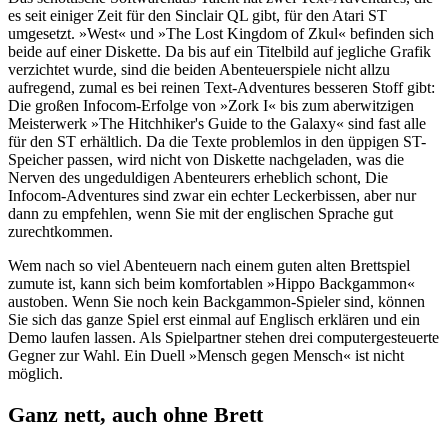
es seit einiger Zeit für den Sinclair QL gibt, für den Atari ST
umgesetzt. »West« und »The Lost Kingdom of Zkul« befinden sich
beide auf einer Diskette. Da bis auf ein Titelbild auf jegliche Grafik
verzichtet wurde, sind die beiden Abenteuerspiele nicht allzu
aufregend, zumal es bei reinen Text-Adventures besseren Stoff gibt:
Die großen Infocom-Erfolge von »Zork I« bis zum aberwitzigen
Meisterwerk »The Hitchhiker's Guide to the Galaxy« sind fast alle
für den ST erhältlich. Da die Texte problemlos in den üppigen ST-
Speicher passen, wird nicht von Diskette nachgeladen, was die
Nerven des ungeduldigen Abenteurers erheblich schont, Die
Infocom-Adventures sind zwar ein echter Leckerbissen, aber nur
dann zu empfehlen, wenn Sie mit der englischen Sprache gut
zurechtkommen.
Wem nach so viel Abenteuern nach einem guten alten Brettspiel
zumute ist, kann sich beim komfortablen »Hippo Backgammon«
austoben. Wenn Sie noch kein Backgammon-Spieler sind, können
Sie sich das ganze Spiel erst einmal auf Englisch erklären und ein
Demo laufen lassen. Als Spielpartner stehen drei computergesteuerte
Gegner zur Wahl. Ein Duell »Mensch gegen Mensch« ist nicht
möglich.
Ganz nett, auch ohne Brett