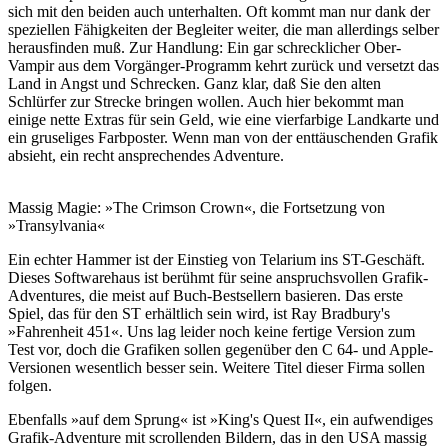
sich mit den beiden auch unterhalten. Oft kommt man nur dank der
speziellen Fähigkeiten der Begleiter weiter, die man allerdings selber
herausfinden muß. Zur Handlung: Ein gar schrecklicher Ober-
Vampir aus dem Vorgänger-Programm kehrt zurück und versetzt das
Land in Angst und Schrecken. Ganz klar, daß Sie den alten
Schlürfer zur Strecke bringen wollen. Auch hier bekommt man
einige nette Extras für sein Geld, wie eine vierfarbige Landkarte und
ein gruseliges Farbposter. Wenn man von der enttäuschenden Grafik
absieht, ein recht ansprechendes Adventure.
Massig Magie: »The Crimson Crown«, die Fortsetzung von
»Transylvania«
Ein echter Hammer ist der Einstieg von Telarium ins ST-Geschäft.
Dieses Softwarehaus ist berühmt für seine anspruchsvollen Grafik-
Adventures, die meist auf Buch-Bestsellern basieren. Das erste
Spiel, das für den ST erhältlich sein wird, ist Ray Bradbury's
»Fahrenheit 451«. Uns lag leider noch keine fertige Version zum
Test vor, doch die Grafiken sollen gegenüber den C 64- und Apple-
Versionen wesentlich besser sein. Weitere Titel dieser Firma sollen
folgen.
Ebenfalls »auf dem Sprung« ist »King's Quest II«, ein aufwendiges
Grafik-Adventure mit scrollenden Bildern, das in den USA massig