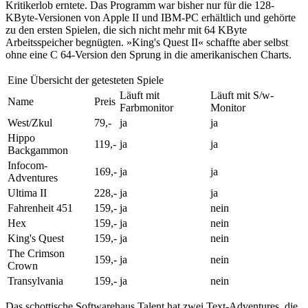
Kritikerlob erntete. Das Programm war bisher nur für die 128-
KByte-Versionen von Apple II und IBM-PC erhältlich und gehörte
zu den ersten Spielen, die sich nicht mehr mit 64 KByte
Arbeitsspeicher begnügten. »King's Quest II« schaffte aber selbst
ohne eine C 64-Version den Sprung in die amerikanischen Charts.
Eine Übersicht der getesteten Spiele
Läuft mit
Läuft mit S/w-
Name
Preis
Farbmonitor
Monitor
West/Zkul
79,-
ja
ja
Hippo
119,-
ja
ja
Backgammon
Infocom-
169,-
ja
ja
Adventures
Ultima II
228,-
ja
ja
Fahrenheit 451
159,-
ja
nein
Hex
159,-
ja
nein
King's Quest
159,-
ja
nein
The Crimson
159,-
ja
nein
Crown
Transylvania
159,-
ja
nein
Das schottische Softwarehaus Talent hat zwei Text-Adventures, die