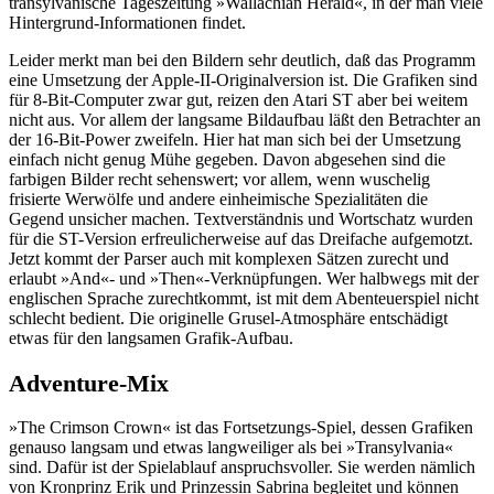
transylvanische Tageszeitung »Wallachian Herald«, in der man viele
Hintergrund-Informationen findet.
Leider merkt man bei den Bildern sehr deutlich, daß das Programm
eine Umsetzung der Apple-II-Originalversion ist. Die Grafiken sind
für 8-Bit-Computer zwar gut, reizen den Atari ST aber bei weitem
nicht aus. Vor allem der langsame Bildaufbau läßt den Betrachter an
der 16-Bit-Power zweifeln. Hier hat man sich bei der Umsetzung
einfach nicht genug Mühe gegeben. Davon abgesehen sind die
farbigen Bilder recht sehenswert; vor allem, wenn wuschelig
frisierte Werwölfe und andere einheimische Spezialitäten die
Gegend unsicher machen. Textverständnis und Wortschatz wurden
für die ST-Version erfreulicherweise auf das Dreifache aufgemotzt.
Jetzt kommt der Parser auch mit komplexen Sätzen zurecht und
erlaubt »And«- und »Then«-Verknüpfungen. Wer halbwegs mit der
englischen Sprache zurechtkommt, ist mit dem Abenteuerspiel nicht
schlecht bedient. Die originelle Grusel-Atmosphäre entschädigt
etwas für den langsamen Grafik-Aufbau.
Adventure-Mix
»The Crimson Crown« ist das Fortsetzungs-Spiel, dessen Grafiken
genauso langsam und etwas langweiliger als bei »Transylvania«
sind. Dafür ist der Spielablauf anspruchsvoller. Sie werden nämlich
von Kronprinz Erik und Prinzessin Sabrina begleitet und können