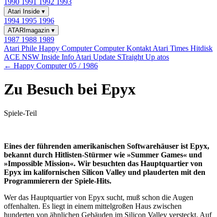
1990
1991
1992
1993
Atari Inside
▾
1994
1995
1996
ATARImagazin
▾
1987
1988
1989
Atari Phile
Happy Computer
Computer Kontakt
Atari Times
Hitdisk
ACE NSW Inside Info
Atari Update
STraight Up
atos
← Happy Computer 05 / 1986
Zu Besuch bei Epyx
Spiele-Teil
Eines der führenden amerikanischen Softwarehäuser ist Epyx,
bekannt durch Hitlisten-Stürmer wie »Summer Games« und
»Impossible Mission«. Wir besuchten das Hauptquartier von
Epyx im kalifornischen Silicon Valley und plauderten mit den
Programmierern der Spiele-Hits.
Wer das Hauptquartier von Epyx sucht, muß schon die Augen
offenhalten. Es liegt in einem mittelgroßen Haus zwischen
hunderten von ähnlichen Gebäuden im Silicon Valley versteckt. Auf