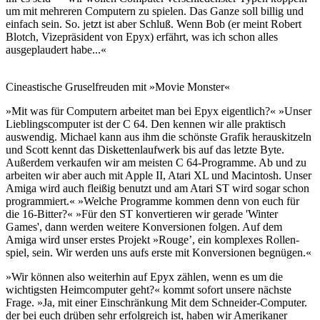
um mit mehreren Computern zu spielen. Das Ganze soll billig und
einfach sein. So. jetzt ist aber Schluß. Wenn Bob (er meint Robert
Blotch, Vizepräsident von Epyx) erfährt, was ich schon alles
ausgeplaudert habe...«
Cineastische Gruselfreuden mit »Movie Monster«
»Mit was für Computern arbeitet man bei Epyx eigentlich?« »Unser
Lieblingscomputer ist der C 64. Den kennen wir alle praktisch
auswendig. Michael kann aus ihm die schönste Grafik herauskitzeln
und Scott kennt das Diskettenlaufwerk bis auf das letzte Byte.
Außerdem verkaufen wir am meisten C 64-Programme. Ab und zu
arbeiten wir aber auch mit Apple II, Atari XL und Macintosh. Unser
Amiga wird auch fleißig benutzt und am Atari ST wird sogar schon
programmiert.« »Welche Programme kommen denn von euch für
die 16-Bitter?« »Für den ST konvertieren wir gerade 'Winter
Games', dann werden weitere Konversionen folgen. Auf dem
Amiga wird unser erstes Projekt »Rouge’, ein komplexes Rollen-
spiel, sein. Wir werden uns aufs erste mit Konversionen begnügen.«
»Wir können also weiterhin auf Epyx zählen, wenn es um die
wichtigsten Heimcomputer geht?« kommt sofort unsere nächste
Frage. »Ja, mit einer Einschränkung Mit dem Schneider-Computer.
der bei euch drüben sehr erfolgreich ist, haben wir Amerikaner