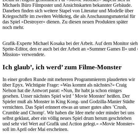
Michaels Büro Filmposter und Ansichtskarten bekannter Gebäude.
Daneben finden sich weitere Stapel von Literatur und Modelle über
Kriegsschiffe im zweiten Weltkrieg, die als Anschauungsmaterial für
das Spiel »Destroyer« dienen. Zu diesen neuen Produkten später
noch mehr.
Grafik-Experte Michael Kosaka bei der Arbeit. Auf dem Monitor sieh
Sprite-Editor, den er auch bei der Arbeit an »Summer Games II« und
Mission« verwendete.
Ich glaub’, ich werd’ zum Filme-Monster
In einer großen Runde mit mehreren Programmierern plauderten wir
über Epyx. Wichtigste Frage: »Was kommt als nächstes?« Craig
Nelson hat die Antwort parat: »Nun, Ihr habt ja schon einiges
gesehen. Unser nächstes Spiel wird ’ Movie Monster' heißen. Der
Spieler muß als Monster in King Kong- und Godzilla-Manier Städte
vernichten. Das Spiel erinnert etwas an unser gutes altes ’Crush,
Crumble and Chomp'. Wir haben die Idee mehr oder minder bei uns
selbst geklaut, aber ein völlig neues Spiel drum herum geschrieben
und sehr viel Wert auf Grafik und Action gelegt.« »Movie Monster«
soll im April oder Mai erscheinen.