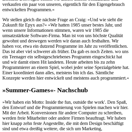
verkaufen ein paar von unseren, eigentlich für den Eigengebrauch
entwickelten Programmen.«
Wir stellen gleich die nächste Frage an Craig: »Und wie sieht die
Zukunft für Epyx aus?« »Wir hatten 1985 unser bestes Jahr, und
wenn unsere Informationen stimmen, waren wir 1985 die
umsatzstärkste Software-Firma. Man ist von uns höchste Qualität
gewohnt und deswegen werden wir daran auch festhalten. Wir
haben vor, etwa ein dutzend Programme im Jahr zu veröffentlichen.
Das ist aber viel schwerer als früher. Da gab es noch Zeiten. wo uns
ein Teenager ein selbstgeschriebenes Programm eingeschickt hat
und wir damit einen Hit landeten. Heute arbeiten bis zu zehn
Programmierer an einem Spiel, wobei jeder seine Spezialgebiete hat.
Einer koordiniert dann alles, meistens bin ich das. Sämtliche
Konzepte werden hier entwickelt und meistens auch programmiert.«
»Summer-Games«- Nachschub
»Wir haben ein Motto: Inside the fun, outside the work'. Den Spaß,
den Entwurf und die Programmierung von Spielen machen wir hier.
Mit der Arbeit. Konversionen für andere Computer zu schreiben,
werden freie Mitarbeiter oder andere Firmen beauftragt. Wir haben
hier knapp zehn feste Angestellte, die mit dem Design beschäftigt
sind und etwa dreißig weitere, die sich um Marketing,