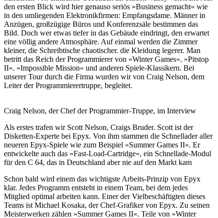
den ersten Blick wird hier genauso seriös »Business gemacht« wie
in den umliegenden Elektronikfirmen: Empfangsdame. Männer in
Anzügen, großzügige Büros und Konferenzsäle bestimmen das
Bild. Doch wer etwas tiefer in das Gebäude eindringt, den erwartet
eine völlig andere Atmosphäre. Auf einmal werden die Zimmer
kleiner, die Schreibtische chaotischer. die Kleidung legerer. Man
betritt das Reich der Programmierer von »Winter Games«. »Pitstop
II«. »Impossible Mission« und anderen Spiele-Klassikern. Bei
unserer Tour durch die Firma wurden wir von Craig Nelson, dem
Leiter der Programmierertruppe, begleitet.
Craig Nelson, der Chef der Programmier-Truppe, im Interview
Als erstes trafen wir Scott Nelson, Craigs Bruder. Scott ist der
Disketten-Experte bei Epyx. Von ihm stammen die Schnellader aller
neueren Epyx-Spiele wie zum Beispiel »Summer Games II«. Er
entwickelte auch das »Fast-Load-Cartridge«, ein Schnellade-Modul
für den C 64, das in Deutschland aber nie auf den Markt kam
Schon bald wird einem das wichtigste Arbeits-Prinzip von Epyx
klar. Jedes Programm entsteht in einem Team, bei dem jedes
Mitglied optimal arbeiten kann. Einer der Vielbeschäftigten dieses
Teams ist Michael Kosaka, der Chef-Grafiker von Epyx. Zu seinen
Meisterwerken zählen »Summer Games II«. Teile von »Winter