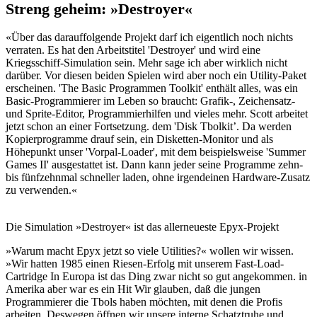
Streng geheim: »Destroyer«
«Über das darauffolgende Projekt darf ich eigentlich noch nichts
verraten. Es hat den Arbeitstitel 'Destroyer' und wird eine
Kriegsschiff-Simulation sein. Mehr sage ich aber wirklich nicht
darüber. Vor diesen beiden Spielen wird aber noch ein Utility-Paket
erscheinen. 'The Basic Programmen Toolkit' enthält alles, was ein
Basic-Programmierer im Leben so braucht: Grafik-, Zeichensatz-
und Sprite-Editor, Programmierhilfen und vieles mehr. Scott arbeitet
jetzt schon an einer Fortsetzung. dem 'Disk Tbolkit’. Da werden
Kopierprogramme drauf sein, ein Disketten-Monitor und als
Höhepunkt unser 'Vorpal-Loader', mit dem beispielsweise 'Summer
Games II' ausgestattet ist. Dann kann jeder seine Programme zehn-
bis fünfzehnmal schneller laden, ohne irgendeinen Hardware-Zusatz
zu verwenden.«
Die Simulation »Destroyer« ist das allerneueste Epyx-Projekt
»Warum macht Epyx jetzt so viele Utilities?« wollen wir wissen.
»Wir hatten 1985 einen Riesen-Erfolg mit unserem Fast-Load-
Cartridge In Europa ist das Ding zwar nicht so gut angekommen. in
Amerika aber war es ein Hit Wir glauben, daß die jungen
Programmierer die Tbols haben möchten, mit denen die Profis
arbeiten. Deswegen öffnen wir unsere interne Schatztruhe und