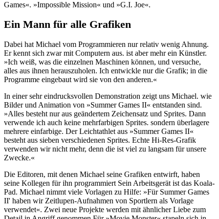
Games«. »Impossible Mission« und »G.I. Joe«.
Ein Mann für alle Grafiken
Dabei hat Michael vom Programmieren nur relativ wenig Ahnung.
Er kennt sich zwar mit Computern aus. ist aber mehr ein Künstler.
»Ich weiß, was die einzelnen Maschinen können, und versuche,
alles aus ihnen herauszuholen. Ich entwickle nur die Grafik; in die
Programme eingebaut wird sie von den anderen.«
In einer sehr eindrucksvollen Demonstration zeigt uns Michael. wie
Bilder und Animation von »Summer Games II« entstanden sind.
»Alles besteht nur aus geändertem Zeichensatz und Sprites. Dann
verwende ich auch keine mehrfarbigen Sprites. sondern überlagere
mehrere einfarbige. Der Leichtathlet aus »Summer Games II«
besteht aus sieben verschiedenen Sprites. Echte Hi-Res-Grafik
verwenden wir nicht mehr, denn die ist viel zu langsam für unsere
Zwecke.«
Die Editoren, mit denen Michael seine Grafiken entwirft, haben
seine Kollegen für ihn programmiert Sein Arbeitsgerät ist das Koala-
Pad. Michael nimmt viele Vorlagen zu Hilfe: »Für Summer Games
II' haben wir Zeitlupen-Aufnahmen von Sportlern als Vorlage
verwendet«. Zwei neue Projekte werden mit ähnlicher Liebe zum
Detail in Angriff genommen Für »Movie Monster« stapeln sich in