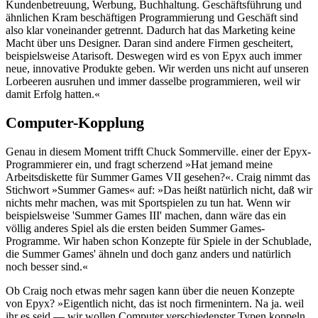
Kundenbetreuung, Werbung, Buchhaltung. Geschäftsführung und
ähnlichen Kram beschäftigen Programmierung und Geschäft sind
also klar voneinander getrennt. Dadurch hat das Marketing keine
Macht über uns Designer. Daran sind andere Firmen gescheitert,
beispielsweise Atarisoft. Deswegen wird es von Epyx auch immer
neue, innovative Produkte geben. Wir werden uns nicht auf unseren
Lorbeeren ausruhen und immer dasselbe programmieren, weil wir
damit Erfolg hatten.«
Computer-Kopplung
Genau in diesem Moment trifft Chuck Sommerville. einer der Epyx-
Programmierer ein, und fragt scherzend »Hat jemand meine
Arbeitsdiskette für Summer Games VII gesehen?«. Craig nimmt das
Stichwort »Summer Games« auf: »Das heißt natürlich nicht, daß wir
nichts mehr machen, was mit Sportspielen zu tun hat. Wenn wir
beispielsweise 'Summer Games III' machen, dann wäre das ein
völlig anderes Spiel als die ersten beiden Summer Games-
Programme. Wir haben schon Konzepte für Spiele in der Schublade,
die Summer Games' ähneln und doch ganz anders und natürlich
noch besser sind.«
Ob Craig noch etwas mehr sagen kann über die neuen Konzepte
von Epyx? »Eigentlich nicht, das ist noch firmenintern. Na ja. weil
ihr es seid — wir wollen Computer verschiedenster Typen koppeln