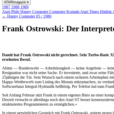
ATARImagazin
▾
1987
1988
1989
Atari Phile
Happy Computer
Computer Kontakt
Atari Times
Hitdisk
← Happy Computer 05 / 1986
Frank Ostrowski: Der Interpret
Damit hat Frank Ostrowski nicht gerechnet. Sein Turbo-Basic X
ersehnten Beruf.
Abitur — Bundeswehr — Arbeitslosigkeit — keine Angebote — keine P
Resignation war nicht seine Sache. Er investierte, und zwar seine F
25jährigen die Tür. Sein Wunsch nach einem sicheren Arbeitsplatz mit g
Happy-Wettbewerb zum Listing des Monats mitzumachen, zu verdanke
Softwarehaus Integral Hydraulik hellhörig. Per Telefon lud man Fran
Seit Anfang Februar sitzt Frank in einem eigenen Büro an einer kompl
Derzeit versucht er allerdings noch den Atari ST besser kennenzulern
strukturiertes Programmieren zu ermöglichen.«
In einem persönlichen Gespräch mit Frank Ostrowski, seinem neuen Ch