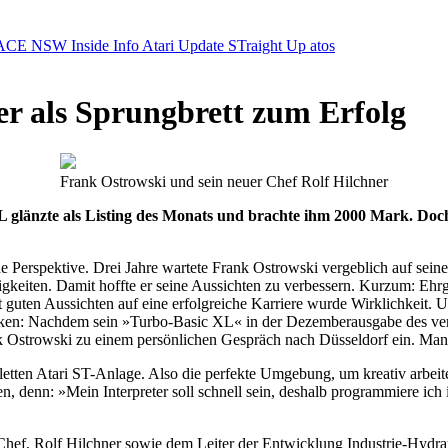
ACE NSW Inside Info
Atari Update
STraight Up
atos
er als Sprungbrett zum Erfolg
Frank Ostrowski und sein neuer Chef Rolf Hilchner
L glänzte als Listing des Monats und brachte ihm 2000 Mark. Doc
erspektive. Drei Jahre wartete Frank Ostrowski vergeblich auf seine
ähigkeiten. Damit hoffte er seine Aussichten zu verbessern. Kurzum: E
uten Aussichten auf eine erfolgreiche Karriere wurde Wirklichkeit. Und 
n: Nachdem sein »Turbo-Basic XL« in der Dezemberausgabe des verga
k Ostrowski zu einem persönlichen Gespräch nach Düsseldorf ein. Man 
etten Atari ST-Anlage. Also die perfekte Umgebung, um kreativ arbeiten
en, denn: »Mein Interpreter soll schnell sein, deshalb programmiere i
ef, Rolf Hilchner sowie dem Leiter der Entwicklung Industrie-Hydraulik