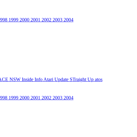
1998
1999
2000
2001
2002
2003
2004
ACE NSW Inside Info
Atari Update
STraight Up
atos
1998
1999
2000
2001
2002
2003
2004