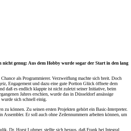
h nicht genug: Aus dem Hobby wurde sogar der Start in den lang
 Chance als Programmierer. Verzweiflung machte sich breit. Doch
hrgeiz, Engagement und dazu eine gute Portion Glück öffnete dem
daß es endlich klappte ist nicht zuletzt seiner Initiative, beim
ngenen Jahres erschien, wurde das in Düsseldorf ansässige
wurde sich schnell einig.
 zu können. Zu seinen ersten Projekten gehört ein Basic-Interpreter.
ch in Assembler. Er soll auch ohne Zeilennummern arbeiten können, um
, Dr. Horst Luhmer, stellte sich heraus, daß Frank bei Integral