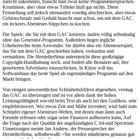
zurecht zukommen, braucht man zwar keine Programmiersprachen-
Kenntnisse, aber ohne etwas Tüftelei läuft gar nichts. Diese
Feststellung soll jedoch niemanden voreilig abschrecken, aber etwas
Gehirnschmalz und Geduld braucht man schon, um mit dem GAC
ein leckeres Abenteuer-Süppchen zu kochen.
Die Spiele, die Sie mit dem GAC kreieren, laufen völlig selbständig
ohne das Generator-Programm. Außerdem liegen jegliche
Urheberrechte beim Anwender. Sie dürfen also ein Abenteuerspiel,
das Sie mit dem GAC geschrieben haben, verkaufen und
vermarkten. Die Herstellerfirma unterstreicht diese großzügige
Copyright-Handhabung noch, und fordert alle Benutzer auf, ihre
generierten Adventures einzuschicken. In Kürze will das
Softwarehaus das beste Spiel als eigenständiges Programm auf den
Markt bringen.
Von einigen unwesentlichen Schönheitsfehlern abgesehen, vermag
das GAC zu überzeugen und ist vor allem dank der hohen
Leistungsfähigkeit sowohl beim Text als auch bei den Grafiken, sehr
empfehlenswert. Wer etwas Zeit und Mühe investiert, wird bald zum
Schöpfer eigener Abenteuer-Welten, mit denen man dann auch
Freunde erfreuen oder sogar seine Finanzen aufbessern kann, Auf
die Frage nach der Qualität der angekündigten C 64-und Spectrum-
Umsetzungen meinte Ian Andrew, der Pressesprecher der
Herstellerfirma, selbstbewußt: »Sie werden mindestens genauso gut