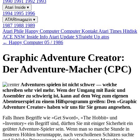
1990
1991
1992
1993
Atari Inside
▾
1994
1995
1996
ATARImagazin
▾
1987
1988
1989
Atari Phile
Happy Computer
Computer Kontakt
Atari Times
Hitdisk
ACE NSW Inside Info
Atari Update
STraight Up
atos
← Happy Computer 05 / 1986
Graphic Adventure Creator:
Der Adventure-Macher (CPC)
Adventures spielen ist nicht schwer — welche
schreiben sehr viel mehr. Wem der Umgang mit Basic und
Assembler zu schwierig ist, kann auf dem Weg zum eigenen
Abenteuerspiel zu einem Hilfsprogramm greifen: Den »Graphic
Adventure Creator« haben wir uns für Sie genau angesehen.
Falls Ihnen Begriffe wie »Get Sword«, »The Hobbit« und
»Inventory« ein Begriff sind, dürften Sie mit einiger Sicherheit ein
geübter Adventure-Spieler sein. Wenn man so manche Stunde in
finsteren Höhlen herumtappte, nach verschollenen Schätzen suchte