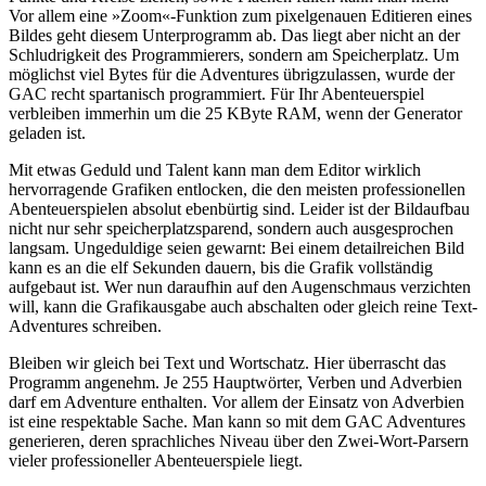
Vor allem eine »Zoom«-Funktion zum pixelgenauen Editieren eines
Bildes geht diesem Unterprogramm ab. Das liegt aber nicht an der
Schludrigkeit des Programmierers, sondern am Speicherplatz. Um
möglichst viel Bytes für die Adventures übrigzulassen, wurde der
GAC recht spartanisch programmiert. Für Ihr Abenteuerspiel
verbleiben immerhin um die 25 KByte RAM, wenn der Generator
geladen ist.
Mit etwas Geduld und Talent kann man dem Editor wirklich
hervorragende Grafiken entlocken, die den meisten professionellen
Abenteuerspielen absolut ebenbürtig sind. Leider ist der Bildaufbau
nicht nur sehr speicherplatzsparend, sondern auch ausgesprochen
langsam. Ungeduldige seien gewarnt: Bei einem detailreichen Bild
kann es an die elf Sekunden dauern, bis die Grafik vollständig
aufgebaut ist. Wer nun daraufhin auf den Augenschmaus verzichten
will, kann die Grafikausgabe auch abschalten oder gleich reine Text-
Adventures schreiben.
Bleiben wir gleich bei Text und Wortschatz. Hier überrascht das
Programm angenehm. Je 255 Hauptwörter, Verben und Adverbien
darf em Adventure enthalten. Vor allem der Einsatz von Adverbien
ist eine respektable Sache. Man kann so mit dem GAC Adventures
generieren, deren sprachliches Niveau über den Zwei-Wort-Parsern
vieler professioneller Abenteuerspiele liegt.