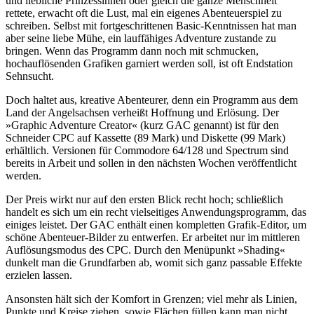
und liebliche Prinzessinnen oder gleich die ganze Menschheit
rettete, erwacht oft die Lust, mal ein eigenes Abenteuerspiel zu
schreiben. Selbst mit fortgeschrittenen Basic-Kenntnissen hat man
aber seine liebe Mühe, ein lauffähiges Adventure zustande zu
bringen. Wenn das Programm dann noch mit schmucken,
hochauflösenden Grafiken garniert werden soll, ist oft Endstation
Sehnsucht.
Doch haltet aus, kreative Abenteurer, denn ein Programm aus dem
Land der Angelsachsen verheißt Hoffnung und Erlösung. Der
»Graphic Adventure Creator« (kurz GAC genannt) ist für den
Schneider CPC auf Kassette (89 Mark) und Diskette (99 Mark)
erhältlich. Versionen für Commodore 64/128 und Spectrum sind
bereits in Arbeit und sollen in den nächsten Wochen veröffentlicht
werden.
Der Preis wirkt nur auf den ersten Blick recht hoch; schließlich
handelt es sich um ein recht vielseitiges Anwendungsprogramm, das
einiges leistet. Der GAC enthält einen kompletten Grafik-Editor, um
schöne Abenteuer-Bilder zu entwerfen. Er arbeitet nur im mittleren
Auflösungsmodus des CPC. Durch den Menüpunkt »Shading«
dunkelt man die Grundfarben ab, womit sich ganz passable Effekte
erzielen lassen.
Ansonsten hält sich der Komfort in Grenzen; viel mehr als Linien,
Punkte und Kreise ziehen, sowie Flächen füllen kann man nicht.