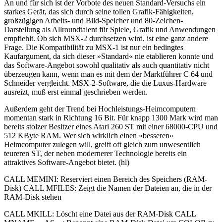
An und für sich ist der Vorbote des neuen Standard-Versuchs ein
starkes Gerät, das sich durch seine tollen Grafik-Fähigkeiten,
großzügigen Arbeits- und Bild-Speicher und 80-Zeichen-
Darstellung als Allroundtalent für Spiele, Grafik und Anwendungen
empfiehlt. Ob sich MSX-2 durchsetzen wird, ist eine ganz andere
Frage. Die Kompatibilität zu MSX-1 ist nur ein bedingtes
Kaufargument, da sich dieser »Standard« nie etablieren konnte und
das Software-Angebot sowohl qualitativ als auch quantitativ nicht
überzeugen kann, wenn man es mit dem der Marktführer C 64 und
Schneider vergleicht. MSX-2-Software, die die Luxus-Hardware
ausreizt, muß erst einmal geschrieben werden.
Außerdem geht der Trend bei Hochleistungs-Heimcomputern
momentan stark in Richtung 16 Bit. Für knapp 1300 Mark wird man
bereits stolzer Besitzer eines Atari 260 ST mit einer 68000-CPU und
512 KByte RAM. Wer sich wirklich einen »besseren«
Heimcomputer zulegen will, greift oft gleich zum unwesentlich
teureren ST, der neben modernerer Technologie bereits ein
attraktives Software-Angebot bietet. (hl)
CALL MEMINI: Reserviert einen Bereich des Speichers (RAM-
Disk) CALL MFILES: Zeigt die Namen der Dateien an, die in der
RAM-Disk stehen
CALL MKILL: Löscht eine Datei aus der RAM-Disk CALL