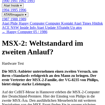
1990
1991
1992
1993
Atari Inside
▾
1994
1995
1996
ATARImagazin
▾
1987
1988
1989
Atari Phile
Happy Computer
Computer Kontakt
Atari Times
Hitdisk
ACE NSW Inside Info
Atari Update
STraight Up
atos
← Happy Computer 05 / 1986
MSX-2: Weltstandard im
zweiten Anlauf?
Hardware Test
Die MSX-Anbieter unternehmen einen zweiten Versuch, um
ihren »Standard« erfolgreich an den Mann zu bringen. Der
erste Vertreter der MSX-2-Familie, der VG-8235 von Philips,
bietet einige starke Leistungen.
Auf der CeBIT-Messe in Hannover erleben die MSX-2-Computer
ihre Deutschland-Premiere. Hier der Einstieg von Philips in die
zweite MSX-Ära. Den ausführlichen Messebericht mit weiteren
Neuigkeiten von der MSX-Front finden Sie in unserer nächsten