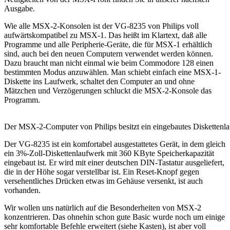
Ausgabe.
Wie alle MSX-2-Konsolen ist der VG-8235 von Philips voll
aufwärtskompatibel zu MSX-1. Das heißt im Klartext, daß alle
Programme und alle Peripherie-Geräte, die für MSX-1 erhältlich
sind, auch bei den neuen Computern verwendet werden können.
Dazu braucht man nicht einmal wie beim Commodore 128 einen
bestimmten Modus anzuwählen. Man schiebt einfach eine MSX-1-
Diskette ins Laufwerk, schaltet den Computer an und ohne
Mätzchen und Verzögerungen schluckt die MSX-2-Konsole das
Programm.
Der MSX-2-Computer von Philips besitzt ein eingebautes Diskettenl
Der VG-8235 ist ein komfortabel ausgestattetes Gerät, in dem gleich
ein 3%-Zoll-Diskettenlaufwerk mit 360 KByte Speicherkapazität
eingebaut ist. Er wird mit einer deutschen DIN-Tastatur ausgeliefert,
die in der Höhe sogar verstellbar ist. Ein Reset-Knopf gegen
versehentliches Drücken etwas im Gehäuse versenkt, ist auch
vorhanden.
Wir wollen uns natürlich auf die Besonderheiten von MSX-2
konzentrieren. Das ohnehin schon gute Basic wurde noch um einige
sehr komfortable Befehle erweitert (siehe Kasten), ist aber voll