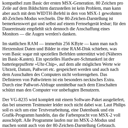
kompatibel zum Basic der ersten MSX-Generation. 80 Zeichen pro
Zeile auf dem Bildschirm darzustellen ist kein Problem, man kann
aber auch mit dem WIDTH-Befehl in den von MSX-1 gewohnten
40-Zeichen-Modus wechseln. Die 80-Zeichen-Darstellung ist
bemerkenswert gut und selbst auf einem Fernsehgerät lesbar; für den
Dauereinsatz empfiehlt sich dennoch die Anschaffung eines
Monitors — die Augen werden's danken.
Im stattlichen RAM — immerhin 256 KByte — kann man nach
Herzenslust Daten und Bilder in eine RAM-Disk schieben, was
vom Basic sogar mit speziellen Befehlen unterstützt wird (Näheres
im Basic-Kasten). Ein spezielles Hardware-Schmankerl ist der
batteriegepufferte »Uhr-Chip«, auf dem alle möglichen Werte wie
Uhrzeit, Datum, Paßwort etc. gespeichert werden und auch nach
dem Ausschalten des Computers nicht verlorengehen. Das
Definieren von Paßwörtern ist ein besonders neckisches Extra.
Durch eine Paßwort-Abfrage unmittelbar nach dem Einschalten
schützt man den Computer vor unbefugten Benutzern.
Der VG-8235 wird komplett mit einem Software-Paket ausgeliefert,
das bei unserem Testmuster leider noch nicht dabei war. Laut Philips
soll es sich um eine Textverarbeitung, eine Datenbank und ein
Grafik-Programm handeln, das die Farbenpracht von MSX-2 voll
ausschöpft. Alle Programme laufen nur im MSX-2-Modus und
machen somit auch von der 80-Zeichen-Darstellung Gebrauch.