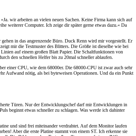
. »Ja. wir arbeiten an vielen neuen Sachen. Keine Firma kann sich auf
ihe weiterer Computer. Ich zeige dir später gerne etwas dazu.« Da
 gehen in das angrenzende Büro. Duck Renn wird mir vorgestellt. Er
igt mir die Testmuster des Blitters. Die Größe ist dieselbe wie bei
Linien auf einem großen Blatt Papier. Die Schaltfunktionen von
urch den schnellen Helfer bis zu 20mal schneller ablaufen.
enüber einer CPU, wie dem 68000er. Die 68000-CPU ist zwar auch sehr
 mehr Aufwand nötig, als bei byteweisen Operationen. Und da ein Punkt
sicherte Türen. Nur der Entwicklungschef darf mir Entwicklungen in
 Puls beginnt etwas schneller zu schlagen. Was werde ich dahinter
latine und sind frei miteinander verdrahtet. Auf dem Monitor laufen
arben! Aber die erste Platine stammt von einem ST. Ich erkenne sie