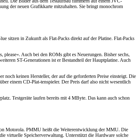
schnell. Die Bilder aus dem Testaufbau flimmern auf einem JVC-
lösung der neuen Grafikkarte mitzuhalten. Sie bringt monochrom
 sitzen in Zukunft als Flat-Packs direkt auf der Platine. Flat-Packs
es, please«. Auch bei den ROMs gibt es Neuerungen. Bisher sechs,
weiteren ST-Generationen ist er Bestandteil der Hauptplatine. Auch
noch keinen Hersteller, der auf die geforderten Preise einsteigt. Die
r einem CD-Plat-tenspieler. Der Preis darf also nicht wesentlich
platz. Testgeräte laufen bereits mit 4 MByte. Das kann auch schon
en von Motorola. PMMU heißt die Weiterentwicklung der MMU. Die
e virtuelle Speicherverwaltung. Unterstützt die Hardware solche