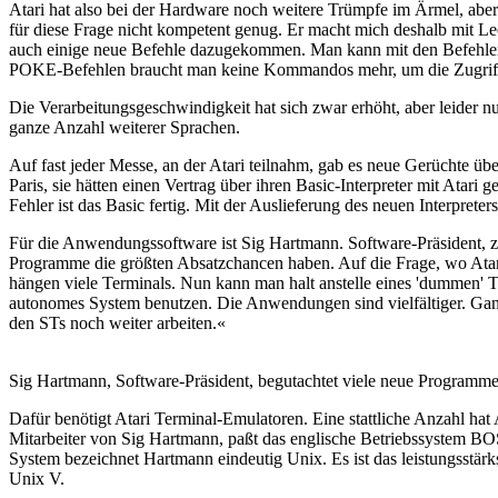
Atari hat also bei der Hardware noch weitere Trümpfe im Ärmel, aber wi
für diese Frage nicht kompetent genug. Er macht mich deshalb mit Leo
auch einige neue Befehle dazugekommen. Man kann mit den Befehlen
POKE-Befehlen braucht man keine Kommandos mehr, um die Zugriffsgr
Die Verarbeitungsgeschwindigkeit hat sich zwar erhöht, aber leider n
ganze Anzahl weiterer Sprachen.
Auf fast jeder Messe, an der Atari teilnahm, gab es neue Gerüchte üb
Paris, sie hätten einen Vertrag über ihren Basic-Interpreter mit Atar
Fehler ist das Basic fertig. Mit der Auslieferung des neuen Interpreters
Für die Anwendungssoftware ist Sig Hartmann. Software-Präsident, z
Programme die größten Absatzchancen haben. Auf die Frage, wo Atari
hängen viele Terminals. Nun kann man halt anstelle eines 'dummen' Te
autonomes System benutzen. Die Anwendungen sind vielfältiger. Ganz
den STs noch weiter arbeiten.«
Sig Hartmann, Software-Präsident, begutachtet viele neue Programme
Dafür benötigt Atari Terminal-Emulatoren. Eine stattliche Anzahl hat 
Mitarbeiter von Sig Hartmann, paßt das englische Betriebssystem BOS 
System bezeichnet Hartmann eindeutig Unix. Es ist das leistungsstär
Unix V.