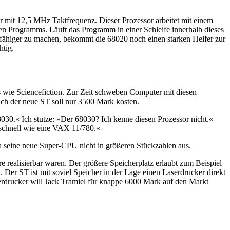
r mit 12,5 MHz Taktfrequenz. Dieser Prozessor arbeitet mit einem
n Programms. Läuft das Programm in einer Schleife innerhalb dieses
gsfähiger zu machen, bekommt die 68020 noch einen starken Helfer zur
htig.
s wie Sciencefiction. Zur Zeit schweben Computer mit diesen
ch der neue ST soll nur 3500 Mark kosten.
68030.« Ich stutze: »Der 68030? Ich kenne diesen Prozessor nicht.«
schnell wie eine VAX 11/780.«
a seine neue Super-CPU nicht in größeren Stückzahlen aus.
 realisierbar waren. Der größere Speicherplatz erlaubt zum Beispiel
er ST ist mit soviel Speicher in der Lage einen Laserdrucker direkt
drucker will Jack Tramiel für knappe 6000 Mark auf den Markt