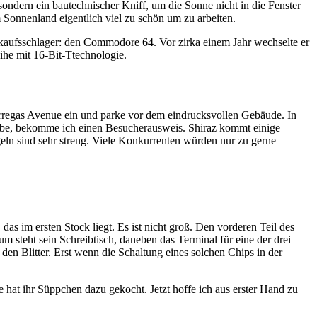
sondern ein bautechnischer Kniff, um die Sonne nicht in die Fenster
 Sonnenland eigentlich viel zu schön um zu arbeiten.
aufsschlager: den Commodore 64. Vor zirka einem Jahr wechselte er
ihe mit 16-Bit-Ttechnologie.
Borregas Avenue ein und parke vor dem eindrucksvollen Gebäude. In
abe, bekomme ich einen Besucherausweis. Shiraz kommt einige
eln sind sehr streng. Viele Konkurrenten würden nur zu gerne
as im ersten Stock liegt. Es ist nicht groß. Den vorderen Teil des
m steht sein Schreibtisch, daneben das Terminal für eine der drei
den Blitter. Erst wenn die Schaltung eines solchen Chips in der
hat ihr Süppchen dazu gekocht. Jetzt hoffe ich aus erster Hand zu