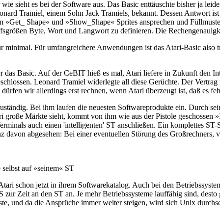
e sieht es bei der Software aus. Das Basic enttäuschte bisher ja leider
nard Tramiel, einem Sohn Jack Tramiels, bekannt. Dessen Antwort ist vi
 »Get_ Shape« und »Show_Shape« Sprites ansprechen und Füllmuster f
ößen Byte, Wort und Langwort zu definieren. Die Rechengenauigkeit w
ur minimal. Für umfangreichere Anwendungen ist das Atari-Basic also tr
er das Basic. Auf der CeBIT hieß es mal, Atari liefere in Zukunft den
i geschlossen. Leonard Tramiel widerlegte all diese Gerüchte. Der Vertr
 dürfen wir allerdings erst rechnen, wenn Atari überzeugt ist, daß es feh
uständig. Bei ihm laufen die neuesten Softwareprodukte ein. Durch s
 große Märkte sieht, kommt von ihm wie aus der Pistole geschossen »I
rminals auch einen 'intelligenten' ST anschließen. Ein komplettes ST-
 davon abgesehen: Bei einer eventuellen Störung des Großrechners, v
 selbst auf »seinem« ST
Atari schon jetzt in ihrem Softwarekatalog. Auch bei den Betriebssyste
zur Zeit an den ST an. Je mehr Betriebssysteme lauffähig sind, desto g
kste, und da die Ansprüche immer weiter steigen, wird sich Unix durch