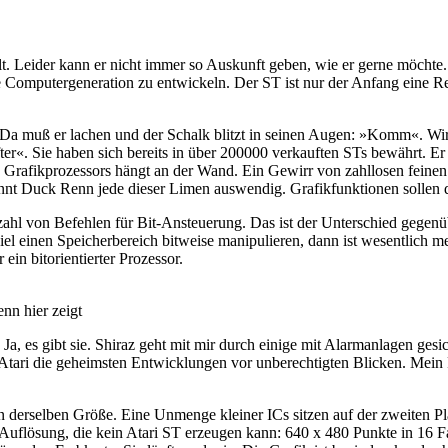
llt. Leider kann er nicht immer so Auskunft geben, wie er gerne möchte
 Computergeneration zu entwickeln. Der ST ist nur der Anfang eine Re
 Da muß er lachen und der Schalk blitzt in seinen Augen: »Komm«. Wir
r«. Sie haben sich bereits in über 200000 verkauften STs bewährt. Er ze
Grafikprozessors hängt an der Wand. Ein Gewirr von zahllosen feinen 
ennt Duck Renn jede dieser Limen auswendig. Grafikfunktionen sollen d
ielzahl von Befehlen für Bit-Ansteuerung. Das ist der Unterschied geg
spiel einen Speicherbereich bitweise manipulieren, dann ist wesentlich
ein bitorientierter Prozessor.
nn hier zeigt
 Ja, es gibt sie. Shiraz geht mit mir durch einige mit Alarmanlagen ge
rt Atari die geheimsten Entwicklungen vor unberechtigten Blicken. Mein
e in derselben Größe. Eine Unmenge kleiner ICs sitzen auf der zweiten P
r Auflösung, die kein Atari ST erzeugen kann: 640 x 480 Punkte in 16 F