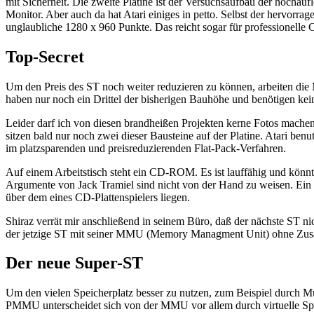
mit Sicherheit. Die zweite Platine ist der Versuchsaufbau der hochau
Monitor. Aber auch da hat Atari einiges in petto. Selbst der hervorr
unglaubliche 1280 x 960 Punkte. Das reicht sogar für professione
Top-Secret
Um den Preis des ST noch weiter reduzieren zu können, arbeiten die M
haben nur noch ein Drittel der bisherigen Bauhöhe und benötigen kein
Leider darf ich von diesen brandheißen Projekten kerne Fotos mache
sitzen bald nur noch zwei dieser Bausteine auf der Platine. Atari be
im platzsparenden und preisreduzierenden Flat-Pack-Verfahren.
Auf einem Arbeitstisch steht ein CD-ROM. Es ist lauffähig und könnte 
Argumente von Jack Tramiel sind nicht von der Hand zu weisen. Ein 
über dem eines CD-Plattenspielers liegen.
Shiraz verrät mir anschließend in seinem Büro, daß der nächste ST n
der jetzige ST mit seiner MMU (Memory Managment Unit) ohne Zusät
Der neue Super-ST
Um den vielen Speicherplatz besser zu nutzen, zum Beispiel durch 
PMMU unterscheidet sich von der MMU vor allem durch virtuelle Spei