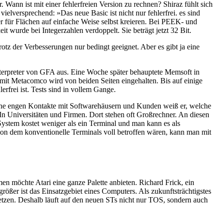
. Wann ist mit einer fehlerfreien Version zu rechnen? Shiraz fühlt sich
elversprechend: »Das neue Basic ist nicht nur fehlerfrei. es sind
ür Flächen auf einfache Weise selbst kreieren. Bei PEEK- und
urde bei Integerzahlen verdoppelt. Sie beträgt jetzt 32 Bit.
otz der Verbesserungen nur bedingt geeignet. Aber es gibt ja eine
 Interpreter von GFA aus. Eine Woche später behauptete Memsoft in
ag mit Metacomco wird von beiden Seiten eingehalten. Bis auf einige
lerfrei ist. Tests sind in vollem Gange.
eine engen Kontakte mit Softwarehäusern und Kunden weiß er, welche
n Universitäten und Firmen. Dort stehen oft Großrechner. An diesen
System kostet weniger als ein Terminal und man kann es als
on dem konventionelle Terminals voll betroffen wären, kann man mit
men möchte Atari eine ganze Palette anbieten. Richard Frick, ein
rößer ist das Einsatzgebiet eines Computers. Als zukunftsträchtigstes
setzen. Deshalb läuft auf den neuen STs nicht nur TOS, sondern auch