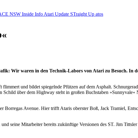
ACE NSW Inside Info
Atari Update
STraight Up
atos
b«
afik: Wir waren in den Technik-Labors von Atari zu Besuch. In d
t flimmert und bildet spiegelnde Pfützen auf dem Asphalt. Schnurgera
Schild über dem Highway steht in großen Buchstaben »Sunnyvale« Ne
 der Borregas Avenue. Hier trifft Ataris oberster Boß, Jack Tramiel, En
und seine Mitarbeiter bereits zukünftige Versionen des ST. Jim Tittsler