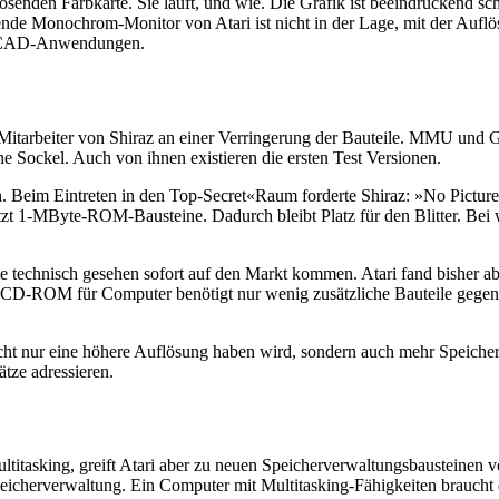
flösenden Farbkarte. Sie läuft, und wie. Die Grafik ist beeindruckend 
agende Monochrom-Monitor von Atari ist nicht in der Lage, mit der Auf
lle CAD-Anwendungen.
itarbeiter von Shiraz an einer Verringerung der Bauteile. MMU und Glue
e Sockel. Auch von ihnen existieren die ersten Test Versionen.
n. Beim Eintreten in den Top-Secret«Raum forderte Shiraz: »No Pictur
nutzt 1-MByte-ROM-Bausteine. Dadurch bleibt Platz für den Blitter. Bei 
technisch gesehen sofort auf den Markt kommen. Atari fand bisher aber 
CD-ROM für Computer benötigt nur wenig zusätzliche Bauteile gegenübe
icht nur eine höhere Auflösung haben wird, sondern auch mehr Speicher
ze adressieren.
Multitasking, greift Atari aber zu neuen Speicherverwaltungsbaustein
cherverwaltung. Ein Computer mit Multitasking-Fähigkeiten braucht di