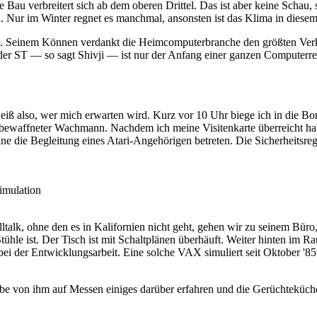
Bau verbreitert sich ab dem oberen Drittel. Das ist aber keine Schau, 
. Nur im Winter regnet es manchmal, ansonsten ist das Klima in diesem
ji. Seinem Können verdankt die Heimcomputerbranche den größten Verk
 der ST — so sagt Shivji — ist nur der Anfang einer ganzen Computerre
weiß also, wer mich erwarten wird. Kurz vor 10 Uhr biege ich in die 
d bewaffneter Wachmann. Nachdem ich meine Visitenkarte überreicht h
e die Begleitung eines Atari-Angehörigen betreten. Die Sicherheitsreg
Simulation
alk, ohne den es in Kalifornien nicht geht, gehen wir zu seinem Büro, d
hle ist. Der Tisch ist mit Schaltplänen überhäuft. Weiter hinten im Rau
i der Entwicklungsarbeit. Eine solche VAX simuliert seit Oktober '85 
abe von ihm auf Messen einiges darüber erfahren und die Gerüchteküche 