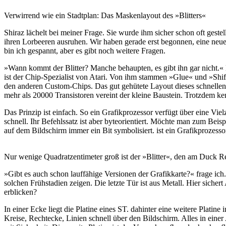
Verwirrend wie ein Stadtplan: Das Maskenlayout des »Blitters«
Shiraz lächelt bei meiner Frage. Sie wurde ihm sicher schon oft geste
ihren Lorbeeren ausruhen. Wir haben gerade erst begonnen, eine neue
bin ich gespannt, aber es gibt noch weitere Fragen.
»Wann kommt der Blitter? Manche behaupten, es gibt ihn gar nicht.«
ist der Chip-Spezialist von Atari. Von ihm stammen »Glue« und »Shifte
den anderen Custom-Chips. Das gut gehütete Layout dieses schnellen 
mehr als 20000 Transistoren vereint der kleine Baustein. Trotzdem k
Das Prinzip ist einfach. So ein Grafikprozessor verfügt über eine V
schnell. Ihr Befehlssatz ist aber byteorientiert. Möchte man zum Bei
auf dem Bildschirm immer ein Bit symbolisiert. ist ein Grafikprozessor 
Nur wenige Quadratzentimeter groß ist der »Blitter«, den am Duck Re
»Gibt es auch schon lauffähige Versionen der Grafikkarte?« frage ich.
solchen Frühstadien zeigen. Die letzte Tür ist aus Metall. Hier siche
erblicken?
In einer Ecke liegt die Platine eines ST. dahinter eine weitere Platin
Kreise, Rechtecke, Linien schnell über den Bildschirm. Alles in eine