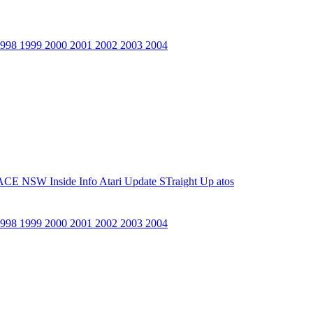
1998
1999
2000
2001
2002
2003
2004
ACE NSW Inside Info
Atari Update
STraight Up
atos
1998
1999
2000
2001
2002
2003
2004