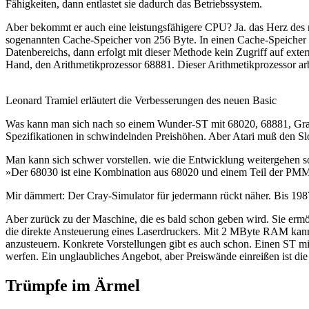
Fähigkeiten, dann entlastet sie dadurch das Betriebssystem.
Aber bekommt er auch eine leistungsfähigere CPU? Ja. das Herz des 
sogenannten Cache-Speicher von 256 Byte. In einen Cache-Speicher 
Datenbereichs, dann erfolgt mit dieser Methode kein Zugriff auf ext
Hand, den Arithmetikprozessor 68881. Dieser Arithmetikprozessor arb
Leonard Tramiel erläutert die Verbesserungen des neuen Basic
Was kann man sich nach so einem Wunder-ST mit 68020, 68881, Grafikk
Spezifikationen in schwindelnden Preishöhen. Aber Atari muß den Sl
Man kann sich schwer vorstellen. wie die Entwicklung weitergehen soll
»Der 68030 ist eine Kombination aus 68020 und einem Teil der PMMU
Mir dämmert: Der Cray-Simulator für jedermann rückt näher. Bis 198
Aber zurück zu der Maschine, die es bald schon geben wird. Sie ermö
die direkte Ansteuerung eines Laserdruckers. Mit 2 MByte RAM kann 
anzusteuern. Konkrete Vorstellungen gibt es auch schon. Einen ST
werfen. Ein unglaubliches Angebot, aber Preiswände einreißen ist die 
Trümpfe im Ärmel