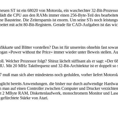
neuen ST ist ein 68020 von Motorola, ein waschechter 32-Bit-Prozesso
lädt die CPU aus den RAMs immer einen 256-Byte-Teil des bearbeitete
erne Bausteine. Die Zeitersparnis ist enorm. Um seine STs noch leistun
eitet mit acht 80-Bit-Registern. Gerade für CAD-Aufgaben ist das wic
arte und Blitter vorstellen? Das ist für unsereins ohnehin fast sowa
ogan »Power without the Price« immer wieder unter Beweis stellen. Au
. Welcher Prozessor folgt? Shiraz lächelt süffisant als er sagt: »Der 
. Mit 20 MHz Taktfrequenz und 32-Bit-Architektur ist er doppelt so 
7 muß man sich aber mindestens noch gedulden, vorher liefert Motorol
glicht bereits Anwendungen. die bisher nur durch aufwendige Hardware
man auf einen Controller zwischen Computer und Drucker verzichten. D
 mit 2 MByte RAM, Diskettenlaufwerk, monochromem Monitor und Laser
gefürchtete Stärke von Atari.