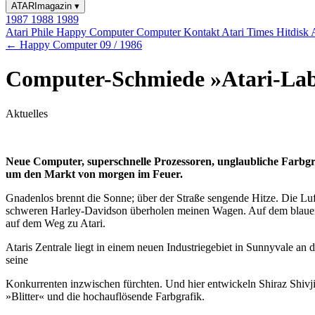
ATARImagazin
▾
1987
1988
1989
Atari Phile
Happy Computer
Computer Kontakt
Atari Times
Hitdisk
← Happy Computer 09 / 1986
Computer-Schmiede »Atari-La
Aktuelles
Neue Computer, superschnelle Prozessoren, unglaubliche Farbgr
um den Markt von morgen im Feuer.
Gnadenlos brennt die Sonne; über der Straße sengende Hitze. Die Luf
schweren Harley-Davidson überholen meinen Wagen. Auf dem blauen 
auf dem Weg zu Atari.
Ataris Zentrale liegt in einem neuen Industriegebiet in Sunnyvale an
seine
Konkurrenten inzwischen fürchten. Und hier entwickeln Shiraz Shivji 
»Blitter« und die hochauflösende Farbgrafik.