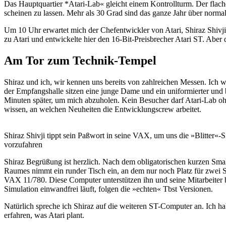
Das Hauptquartier *Atari-Lab« gleicht einem Kontrollturm. Der flache 
scheinen zu lassen. Mehr als 30 Grad sind das ganze Jahr über normal
Um 10 Uhr erwartet mich der Chefentwickler von Atari, Shiraz Shiv
zu Atari und entwickelte hier den 16-Bit-Preisbrecher Atari ST. Aber
Am Tor zum Technik-Tempel
Shiraz und ich, wir kennen uns bereits von zahlreichen Messen. Ich 
der Empfangshalle sitzen eine junge Dame und ein uniformierter un
Minuten später, um mich abzuholen. Kein Besucher darf Atari-Lab ohn
wissen, an welchen Neuheiten die Entwicklungscrew arbeitet.
Shiraz Shivji tippt sein Paßwort in seine VAX, um uns die »Blitter«-
vorzufahren
Shiraz Begrüßung ist herzlich. Nach dem obligatorischen kurzen Smallt
Raumes nimmt ein runder Tisch ein, an dem nur noch Platz für zwei Stü
VAX 11/780. Diese Computer unterstützen ihn und seine Mitarbeiter be
Simulation einwandfrei läuft, folgen die »echten« Tbst Versionen.
Natürlich spreche ich Shiraz auf die weiteren ST-Computer an. Ich h
erfahren, was Atari plant.