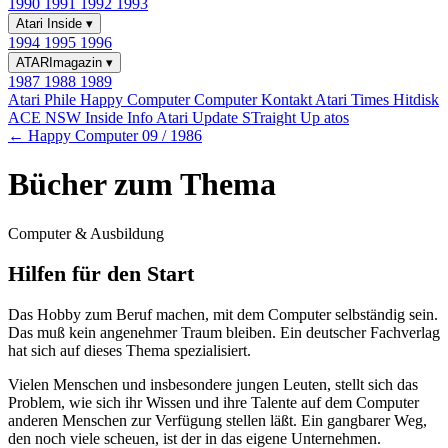
1990
1991
1992
1993
Atari Inside
▾
1994
1995
1996
ATARImagazin
▾
1987
1988
1989
Atari Phile
Happy Computer
Computer Kontakt
Atari Times
Hitdisk
ACE NSW Inside Info
Atari Update
STraight Up
atos
← Happy Computer 09 / 1986
Bücher zum Thema
Computer & Ausbildung
Hilfen für den Start
Das Hobby zum Beruf machen, mit dem Computer selbständig sein.
Das muß kein angenehmer Traum bleiben. Ein deutscher Fachverlag
hat sich auf dieses Thema spezialisiert.
Vielen Menschen und insbesondere jungen Leuten, stellt sich das
Problem, wie sich ihr Wissen und ihre Talente auf dem Computer
anderen Menschen zur Verfügung stellen läßt. Ein gangbarer Weg,
den noch viele scheuen, ist der in das eigene Unternehmen.