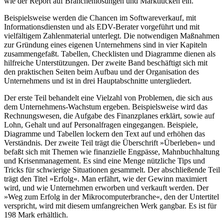
wie der Report auf Branchenlösungen und Marktlücken ein.
Beispielsweise werden die Chancen im Softwareverkauf, mit
Informationsdiensten und als EDV-Berater vorgeführt und mit
vielfältigem Zahlenmaterial unterlegt. Die notwendigen Maßnahmen
zur Gründung eines eigenen Unternehmens sind in vier Kapiteln
zusammengefaßt. Tabellen, Checklisten und Diagramme dienen als
hilfreiche Unterstützungen. Der zweite Band beschäftigt sich mit
den praktischen Seiten beim Aufbau und der Organisation des
Unternehmens und ist in drei Hauptabschnitte untergliedert.
Der erste Teil behandelt eine Vielzahl von Problemen, die sich aus
dem Unternehmens-Wachstum ergeben. Beispielsweise wird das
Rechnungswesen, die Aufgabe des Finanzplanes erklärt, sowie auf
Lohn, Gehalt und auf Personalfragen eingegangen. Beispiele,
Diagramme und Tabellen lockern den Text auf und erhöhen das
Verständnis. Der zweite Teil trägt die Überschrift »Überleben« und
befaßt sich mit Themen wie finanzielle Engpässe, Mahnbuchhaltung
und Krisenmanagement. Es sind eine Menge nützliche Tips und
Tricks für schwierige Situationen gesammelt. Der abschließende Teil
trägt den Titel »Erfolg«. Man erfährt, wie der Gewinn maximiert
wird, und wie Unternehmen erworben und verkauft werden. Der
»Weg zum Erfolg in der Mikrocomputerbranche«, den der Untertitel
verspricht, wird mit diesem umfangreichen Werk gangbar. Es ist für
198 Mark erhältlich.