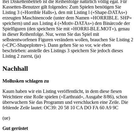
Bei Diskettenbetrieb ist die Reihenfolge natürlich völlig egal. Für
Kassetten-Benutzer gilt folgendes: Zum Spielen benötigen Sie
Listing 3 (»Horrible Halls«), den mit Listing l (»Shape-DATAs«)
erzeugten Maschinencode (unter dem Namen »HORRIBLE. SHP«
speichern) und aus Listing 4 (»Motiv-DATAs«) den Binärcode der
Spielfiguren (den speichern Sie mit »HORRI-BLE.MOT«), genau
in dieser Reihenfolge. Nur, wenn Sie das Spiel mit
selbstentworfenen Figuren verändern wollen, brauchen Sie Listing 2
(»CPC-Shapeplotter«). Dann gehen Sie so vor, wie eben
beschrieben: anstelle des Listings 3 speichern Sie jedoch dieses
Listing 2 zuerst, (ja)
Nachhall
Mollusken schlagen zu
Kaum haben wir ein Listing veröffentlicht, in dem diese fiesen
Weichtiere eine Rolle spielen (»Earthraid«, Ausgabe 8/86), schon
überwuchern Sie das Programm und verschlucken eine Zeile. Die
fehlende Zeile lautet: OC39: 20 58 10 CA DO FA 60 A9 9C
(ue)
Gut gerüstet