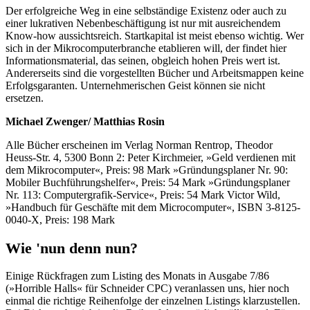
Der erfolgreiche Weg in eine selbständige Existenz oder auch zu
einer lukrativen Nebenbeschäftigung ist nur mit ausreichendem
Know-how aussichtsreich. Startkapital ist meist ebenso wichtig. Wer
sich in der Mikrocomputerbranche etablieren will, der findet hier
Informationsmaterial, das seinen, obgleich hohen Preis wert ist.
Andererseits sind die vorgestellten Bücher und Arbeitsmappen keine
Erfolgsgaranten. Unternehmerischen Geist können sie nicht
ersetzen.
Michael Zwenger/ Matthias Rosin
Alle Bücher erscheinen im Verlag Norman Rentrop, Theodor
Heuss-Str. 4, 5300 Bonn 2: Peter Kirchmeier, »Geld verdienen mit
dem Mikrocomputer«, Preis: 98 Mark »Gründungsplaner Nr. 90:
Mobiler Buchführungshelfer«, Preis: 54 Mark »Gründungsplaner
Nr. 113: Computergrafik-Service«, Preis: 54 Mark Victor Wild,
»Handbuch für Geschäfte mit dem Microcomputer«, ISBN 3-8125-
0040-X, Preis: 198 Mark
Wie 'nun denn nun?
Einige Rückfragen zum Listing des Monats in Ausgabe 7/86
(»Horrible Halls« für Schneider CPC) veranlassen uns, hier noch
einmal die richtige Reihenfolge der einzelnen Listings klarzustellen.