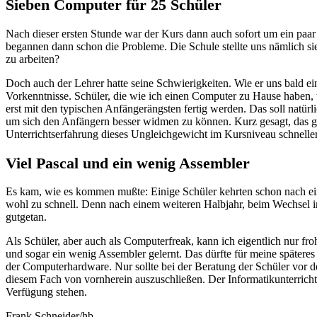
Sieben Computer für 25 Schüler
Nach dieser ersten Stunde war der Kurs dann auch sofort um ein paar
begannen dann schon die Probleme. Die Schule stellte uns nämlich s
zu arbeiten?
Doch auch der Lehrer hatte seine Schwierigkeiten. Wie er uns bald e
Vorkenntnisse. Schüler, die wie ich einen Computer zu Hause haben,
erst mit den typischen Anfängerängsten fertig werden. Das soll natürl
um sich den Anfängern besser widmen zu können. Kurz gesagt, das gl
Unterrichtserfahrung dieses Ungleichgewicht im Kursniveau schnelle
Viel Pascal und ein wenig Assembler
Es kam, wie es kommen mußte: Einige Schüler kehrten schon nach eine
wohl zu schnell. Denn nach einem weiteren Halbjahr, beim Wechsel i
gutgetan.
Als Schüler, aber auch als Computerfreak, kann ich eigentlich nur fro
und sogar ein wenig Assembler gelernt. Das dürfte für meine spätere
der Computerhardware. Nur sollte bei der Beratung der Schüler vor 
diesem Fach von vornherein auszuschließen. Der Informatikunterrich
Verfügung stehen.
Frank Schneider/hb