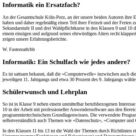
Informatik ein Ersatzfach?
An der Gesamtschule Köln-Porz, an der unsere beiden Autoren ihre E
haben und daher regelmäßig einen Teil ihrer Freizeit und der Ferien 
Sekundarstufe II und drei Wahlpflichtkurse in den Klassen 9 und 10 
einem einzigen und aufgrund seines ehrwürdigen Alters recht klapperi
zeigen unsere Erfahrungsberichte.
W. Fastenrath/hb
Informatik: Ein Schulfach wie jedes andere?
Es ist sattsam bekannt, daß die »Computerwelle« inzwischen auch die S
jeweiligen 11. Jahrgangs und etwa 30 Prozent des 9. Jahrgangs wählen
Schülerwunsch und Lehrplan
So ist in Klasse 9 neben einem unmittelbar berufsbezogenen Interess
10 in der Arbeit mit professioneller Anwendersoftware aus den Berei
programmiertechnischem Grundlagenwissen. Die verwendete Programmi
selbstverständlich auch Themen wie »Datenschutz«, »Computer und G
In den Klassen 11 bis 13 ist die Wahl der Themen durch Richtlinien ei