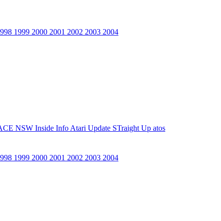
1998
1999
2000
2001
2002
2003
2004
ACE NSW Inside Info
Atari Update
STraight Up
atos
1998
1999
2000
2001
2002
2003
2004