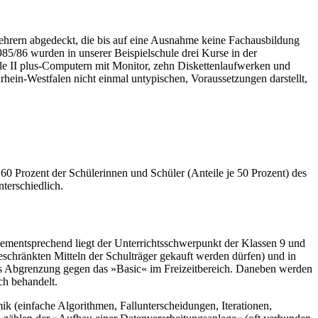
ehrern abgedeckt, die bis auf eine Ausnahme keine Fachausbildung
985/86 wurden in unserer Beispielschule drei Kurse in der
ple II plus-Computern mit Monitor, zehn Diskettenlaufwerken und
rhein-Westfalen nicht einmal untypischen, Voraussetzungen darstellt,
 60 Prozent der Schülerinnen und Schüler (Anteile je 50 Prozent) des
terschiedlich.
Dementsprechend liegt der Unterrichtsschwerpunkt der Klassen 9 und
schränkten Mitteln der Schulträger gekauft werden dürfen) und in
ls Abgrenzung gegen das »Basic« im Freizeitbereich. Daneben werden
ch behandelt.
mik (einfache Algorithmen, Fallunterscheidungen, Iterationen,