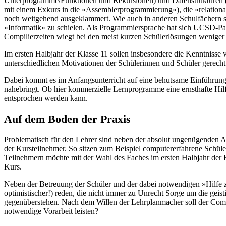
Unterprogramme/Funktionen und Rekursionen) und Datenstrukturen (ei
mit einem Exkurs in die »Assemblerprogrammierung«), die »relationa
noch weitgehend ausgeklammert. Wie auch in anderen Schulfächern s
»Informatik« zu schielen. Als Programmiersprache hat sich UCSD-Pa
Compilierzeiten wiegt bei den meist kurzen Schülerlösungen weniger
Im ersten Halbjahr der Klasse 11 sollen insbesondere die Kenntnisse v
unterschiedlichen Motivationen der Schülerinnen und Schüler gerecht
Dabei kommt es im Anfangsunterricht auf eine behutsame Einführung i
nahebringt. Ob hier kommerzielle Lernprogramme eine ernsthafte Hilf
entsprochen werden kann.
Auf dem Boden der Praxis
Problematisch für den Lehrer sind neben der absolut ungenügenden 
der Kursteilnehmer. So sitzen zum Beispiel computererfahrene Schül
Teilnehmern möchte mit der Wahl des Faches im ersten Halbjahr der 
Kurs.
Neben der Betreuung der Schüler und der dabei notwendigen »Hilfe zu
optimistischer!) reden, die nicht immer zu Unrecht Sorge um die g
gegenüberstehen. Nach dem Willen der Lehrplanmacher soll der Compu
notwendige Vorarbeit leisten?