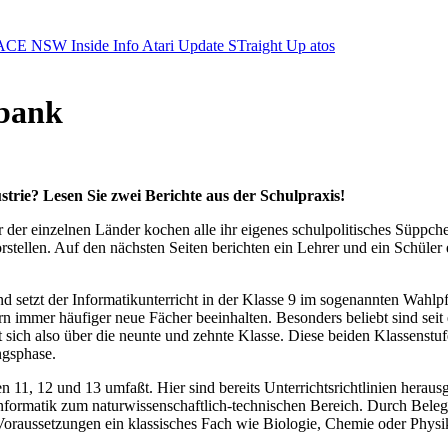
ACE NSW Inside Info
Atari Update
STraight Up
atos
lbank
rie? Lesen Sie zwei Berichte aus der Schulpraxis!
 der einzelnen Länder kochen alle ihr eigenes schulpolitisches Süppche
rstellen. Auf den nächsten Seiten berichten ein Lehrer und ein Schüle
setzt der Informatikunterricht in der Klasse 9 im sogenannten Wahlpf
 immer häufiger neue Fächer beeinhalten. Besonders beliebt sind seit 
t sich also über die neunte und zehnte Klasse. Diese beiden Klassenstu
ngsphase.
fen 11, 12 und 13 umfaßt. Hier sind bereits Unterrichtsrichtlinien hera
nformatik zum naturwissenschaftlich-technischen Bereich. Durch Belegen
 Voraussetzungen ein klassisches Fach wie Biologie, Chemie oder Physik