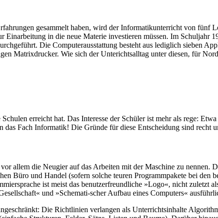
rfahrungen gesammelt haben, wird der Informatikunterricht von fünf L
zur Einarbeitung in die neue Materie investieren müssen. Im Schuljahr 1
durchgeführt. Die Computerausstattung besteht aus lediglich sieben Ap
gen Matrixdrucker. Wie sich der Unterichtsalltag unter diesen, für Nord
chulen erreicht hat. Das Interesse der Schüler ist mehr als rege: Etwa
 das Fach Informatik! Die Gründe für diese Entscheidung sind recht un
e vor allem die Neugier auf das Arbeiten mit der Maschine zu nennen. 
chen Büro und Handel (sofern solche teuren Programmpakete bei den be
ersprache ist meist das benutzerfreundliche »Logo«, nicht zuletzt a
esellschaft« und »Schemati-scher Aufbau eines Computers« ausführli
ngeschränkt: Die Richtlinien verlangen als Unterrichtsinhalte Algorith