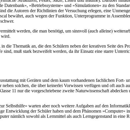
nfache Strukturen, Felder, Sätze, Listen und Baume). Darüber hinaus
le Datenbank«, »Betriebssysteme« und »Simulationen« zu den Standard
ind die Autoren der Richtlinien der Versuchung erlegen, eine Unmeng
scal bewährt, auch wegen der Funktion, Unterprogramme in Assembler e
 schwer.
ermittelt werden, die man benötigt, um sinnvoll (auch alleine) weiterar
 wird.
n die Thematik an, die den Schülern neben der kreativen Seite des Pro
e sind, muß stark bezweifelt werden, da ihr Einsatz eine starre Unter
Ausstattung mit Geräten und dem kaum vorhandenen fachlichen Fort- u
er neben solchen, die über keinerlei Vorwissen verfügen und oft auch
Klasse 11 nur die vorgeschriebene zweite Naturwissenschaft abdecken 
r Selbsthilfe« warten aber noch weitere Aufgaben auf den Informatikle
eistige Entwicklung der Schüler haben und dem Phänomen »Computer« i
ter nämlich sowohl als Lernmittel als auch Lerngegenstand in eine R