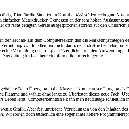
übrig. Eine für die Situation in Nordrhein-Westfalen recht gute Austat
infachen Matrixdrucker. Gemessen an der sehr hohen Auslastungsquote 
 der oft recht betagten Geräte ausgesprochen störend auf den Unterric
en der Technik auf dem Computersektor, den die Marketingstrategen de
er Vermittlung von Inhalten und nicht darin, der Industrie hechelnd hi
rechte Vermittlung des Lehrplans! Verglichen mit den Aufwendungen für 
te Ausstattung im Fachbereich Informatik nur recht gering.
gehalten: Beim Übergang in die Klasse 11 konnte unser Jahrgang als G
nd Flamme und wählte ohne lange zu Überlegen dieses neue Fach. Über
ürs Leben lernt. Computerkenntnisse kann man heutzutage schließlich i
wenig Grafik. Aber fest umrissene Vorstellungen von den Inhalten des I
n. Wir sollten doch tatsächlich eine sogenannte höhere Programmiersp