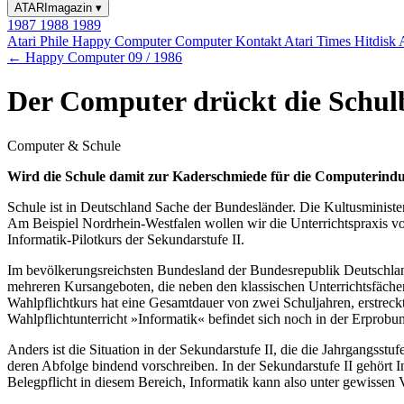
ATARImagazin
▾
1987
1988
1989
Atari Phile
Happy Computer
Computer Kontakt
Atari Times
Hitdisk
← Happy Computer 09 / 1986
Der Computer drückt die Schu
Computer & Schule
Wird die Schule damit zur Kaderschmiede für die Computerindust
Schule ist in Deutschland Sache der Bundesländer. Die Kultusminister
Am Beispiel Nordrhein-Westfalen wollen wir die Unterrichtspraxis vo
Informatik-Pilotkurs der Sekundarstufe II.
Im bevölkerungsreichsten Bundesland der Bundesrepublik Deutschland 
mehreren Kursangeboten, die neben den klassischen Unterrichtsfächern
Wahlpflichtkurs hat eine Gesamtdauer von zwei Schuljahren, erstreck
Wahlpflichtunterricht »Informatik« befindet sich noch in der Erprobu
Anders ist die Situation in der Sekundarstufe II, die die Jahrgangsstu
deren Abfolge bindend vorschreiben. In der Sekundarstufe II gehört I
Belegpflicht in diesem Bereich, Informatik kann also unter gewissen