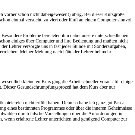
ch vorher schon nicht dabeigewesen!) übrig. Bei dieser Kursgröße
hon einmal versucht, zu viert oder fünft an einem Computer sinnvoll
. Besondere Probleme bereiteten ihm dabei unsere unterschiedlichen
 schon einiges über Computer und ihre Bedienung und mußten nicht
r der Lehrer versorgte uns in fast jeder Stunde mit Sonderaufgaben,
 erreichen. Meiner Meinung nach hätte der Lehrer bei mehr
sentlich kleineren Kurs ging die Arbeit schneller voran - für einige
pft. Dieser Gesundschrumpfungsprozeß hat dem Kurs aber nur
kspielereien nicht erfüllt haben. Denn so habe ich ganz gut Pascal
ienung eines bestimmten Programmes oder über die inneren Geheimnisse
hlwahlen durch falsche Vorstellungen über die Anforderungen in
rn, wenn erfahrene Lehrer unterrichten und genügend Computer zur