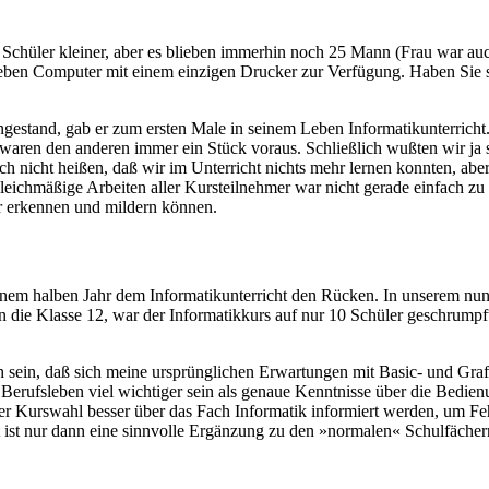
 Schüler kleiner, aber es blieben immerhin noch 25 Mann (Frau war au
ieben Computer mit einem einzigen Drucker zur Verfügung. Haben Sie sc
ingestand, gab er zum ersten Male in seinem Leben Informatikunterricht
 waren den anderen immer ein Stück voraus. Schließlich wußten wir ja
ich nicht heißen, daß wir im Unterricht nichts mehr lernen konnten, abe
eichmäßige Arbeiten aller Kursteilnehmer war nicht gerade einfach zu
r erkennen und mildern können.
m halben Jahr dem Informatikunterricht den Rücken. In unserem nun we
n die Klasse 12, war der Informatikkurs auf nur 10 Schüler geschrum
h sein, daß sich meine ursprünglichen Erwartungen mit Basic- und Grafi
s Berufsleben viel wichtiger sein als genaue Kenntnisse über die Bed
der Kurswahl besser über das Fach Informatik informiert werden, um Fe
t ist nur dann eine sinnvolle Ergänzung zu den »normalen« Schulfäche