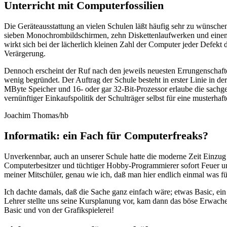
Unterricht mit Computerfossilien
Die Geräteausstattung an vielen Schulen läßt häufig sehr zu wünschen 
sieben Monochrombildschirmen, zehn Diskettenlaufwerken und einem e
wirkt sich bei der lächerlich kleinen Zahl der Computer jeder Defekt
Verärgerung.
Dennoch erscheint der Ruf nach den jeweils neuesten Errungenschaft
wenig begründet. Der Auftrag der Schule besteht in erster Linie in d
MByte Speicher und 16- oder gar 32-Bit-Prozessor erlaube die sachge
vernünftiger Einkaufspolitik der Schulträger selbst für eine musterhaf
Joachim Thomas/hb
Informatik: ein Fach für Computerfreaks?
Unverkennbar, auch an unserer Schule hatte die moderne Zeit Einzug 
Computerbesitzer und tüchtiger Hobby-Programmierer sofort Feuer u
meiner Mitschüler, genau wie ich, daß man hier endlich einmal was f
Ich dachte damals, daß die Sache ganz einfach wäre; etwas Basic, ein 
Lehrer stellte uns seine Kursplanung vor, kam dann das böse Erwache
Basic und von der Grafikspielerei!