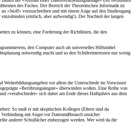
 zählen der »Aufbau einer Datenverarbeitungsanlage« (oft verbunden
themen des Faches. Der Bereich der Theoretischen Informatik ist
e an »Stoff« vorzuschreiben und mit einem Auge auf den Studiengang
inzubinden (einfach, aber aufwendig!). Der Nachteil der langen
beiten zu können, eine Forderung der Richtlinien, die den
grammierens, den Computer auch als universelles Hilfsmittel
richtsplanung notwendig macht und so den Schülerinteressen nur wenig
nd Weiterbildungsangebot vor allem die Unterschiede im Vorwissen
 ausgeprägte »Berührungsängste« überwinden wollen. Eine Reihe von
und »verabschiedet« sich daher am Ende dieses Halbjahres aus dem
hrer: So muß er mit skeptischen Kollegen (Eltern sind da
n Verbindung mit Angst vor Datenmißbrauch unsicher
eihe anderer Schulfächer einbezogen werden. Wer wird da die