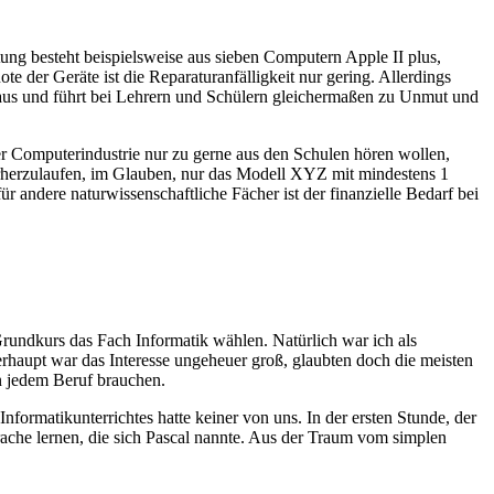
tung besteht beispielsweise aus sieben Computern Apple II plus,
der Geräte ist die Reparaturanfälligkeit nur gering. Allerdings
ht aus und führt bei Lehrern und Schülern gleichermaßen zu Unmut und
r Computerindustrie nur zu gerne aus den Schulen hören wollen,
nterherzulaufen, im Glauben, nur das Modell XYZ mit mindestens 1
andere naturwissenschaftliche Fächer ist der finanzielle Bedarf bei
rundkurs das Fach Informatik wählen. Natürlich war ich als
haupt war das Interesse ungeheuer groß, glaubten doch die meisten
n jedem Beruf brauchen.
nformatikunterrichtes hatte keiner von uns. In der ersten Stunde, der
rache lernen, die sich Pascal nannte. Aus der Traum vom simplen