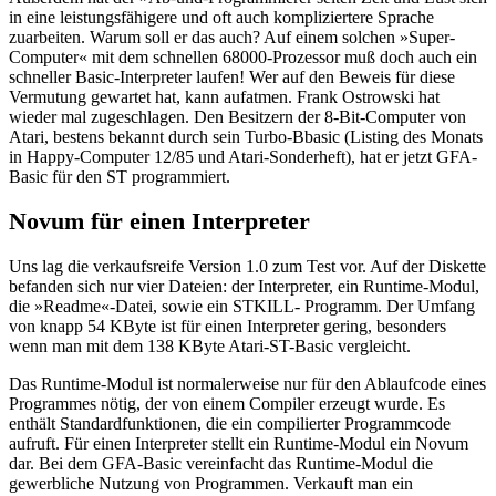
in eine leistungsfähigere und oft auch kompliziertere Sprache
zuarbeiten. Warum soll er das auch? Auf einem solchen »Super-
Computer« mit dem schnellen 68000-Prozessor muß doch auch ein
schneller Basic-Interpreter laufen! Wer auf den Beweis für diese
Vermutung gewartet hat, kann aufatmen. Frank Ostrowski hat
wieder mal zugeschlagen. Den Besitzern der 8-Bit-Computer von
Atari, bestens bekannt durch sein Turbo-Bbasic (Listing des Monats
in Happy-Computer 12/85 und Atari-Sonderheft), hat er jetzt GFA-
Basic für den ST programmiert.
Novum für einen Interpreter
Uns lag die verkaufsreife Version 1.0 zum Test vor. Auf der Diskette
befanden sich nur vier Dateien: der Interpreter, ein Runtime-Modul,
die »Readme«-Datei, sowie ein STKILL- Programm. Der Umfang
von knapp 54 KByte ist für einen Interpreter gering, besonders
wenn man mit dem 138 KByte Atari-ST-Basic vergleicht.
Das Runtime-Modul ist normalerweise nur für den Ablaufcode eines
Programmes nötig, der von einem Compiler erzeugt wurde. Es
enthält Standardfunktionen, die ein compilierter Programmcode
aufruft. Für einen Interpreter stellt ein Runtime-Modul ein Novum
dar. Bei dem GFA-Basic vereinfacht das Runtime-Modul die
gewerbliche Nutzung von Programmen. Verkauft man ein