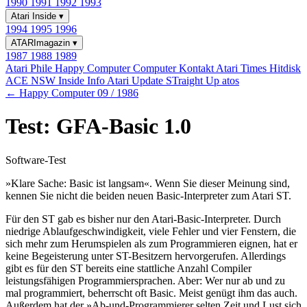
1990
1991
1992
1993
Atari Inside
▾
1994
1995
1996
ATARImagazin
▾
1987
1988
1989
Atari Phile
Happy Computer
Computer Kontakt
Atari Times
Hitdisk
ACE NSW Inside Info
Atari Update
STraight Up
atos
← Happy Computer 09 / 1986
Test: GFA-Basic 1.0
Software-Test
»Klare Sache: Basic ist langsam«. Wenn Sie dieser Meinung sind,
kennen Sie nicht die beiden neuen Basic-Interpreter zum Atari ST.
Für den ST gab es bisher nur den Atari-Basic-Interpreter. Durch
niedrige Ablaufgeschwindigkeit, viele Fehler und vier Fenstern, die
sich mehr zum Herumspielen als zum Programmieren eignen, hat er
keine Begeisterung unter ST-Besitzern hervorgerufen. Allerdings
gibt es für den ST bereits eine stattliche Anzahl Compiler
leistungsfähigen Programmiersprachen. Aber: Wer nur ab und zu
mal programmiert, beherrscht oft Basic. Meist genügt ihm das auch.
Außerdem hat der »Ab-und-Programmierer selten Zeit und Lust sich