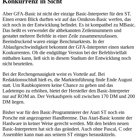
Konkurrenz in Sicht
Aber GFA-Basic ist nicht der einzige Basic-Interpreter für den ST.
Einen ersten Blick durften wir auf das Omikron-Basic werfen, das
sich noch in der Entwicklung befindet. Es ist kompatibel zu MBasic.
Das heißt es verwendet die altbekannten Zeilennummern und
gestattet mehrere Befehle in einer Zeile zusammenzufassen.
Beeindruckend waren einige Benchmarktests. In der
Ablaufgeschwindigkeit bekommt der GFA-Interpreter einen starken
Konkurrenten. Ob die endgültige Version bei der Befehlsvielfalt
mithalten kann, ließ sich in diesem Stadium der Entwicklung noch
nicht beurteilen.
Bei der Rechengenauigkeit weist es Vorteile auf. Bei
Redaktionsschluß hieß es, die Markteinführung finde Ende August
statt. Um Raubkopierern keine Chance zu geben und das
Ladetempo zu erhöhen, bietet der Hersteller den Basic-Interpreter
nur auf ROM an. Der Verkaufspreis soll zwischen 170 DM und 200
DM liegen.
Bisher war für den Basic-Programmierer der Atari ST noch ein
Porsche mit angezogener Handbremse. Das Atari-Basic konnte der
Hardware in keiner Weise gerecht werden. Mit den beiden neuen
Basic-Interpretern hat sich das geändert. Auch ohne Pascal, C oder
Assembler kann man aus seinem ST einiges herauskitzeln.