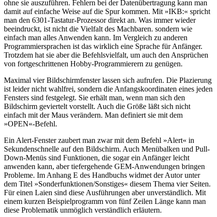
ohne sie auszuführen. Fehlern bei der Datenübertragung kann man
damit auf einfache Weise auf die Spur kommen. Mit »IKB:« spricht
man den 6301-Tastatur-Prozessor direkt an. Was immer wieder
beeindruckt, ist nicht die Vielfalt des Machbaren. sondern wie
einfach man alles Anwenden kann. Im Vergleich zu anderen
Programmiersprachen ist das wirklich eine Sprache für Anfänger.
Trotzdem hat sie aber die Befehlsvielfalt, um auch den Ansprüchen
von fortgeschrittenen Hobby-Programmierern zu genügen.
Maximal vier Bildschirmfenster lassen sich aufrufen. Die Plazierung
ist leider nicht wahlfrei, sondern die Anfangskoordinaten eines jeden
Fensters sind festgelegt. Sie erhält man, wenn man sich den
Bildschirm geviertelt vorstellt. Auch die Größe läßt sich nicht
einfach mit der Maus verändern. Man definiert sie mit dem
»OPEN«-Befehl.
Ein Alert-Fenster zaubert man zwar mit dem Befehl »Alert« in
Sekundenschnelle auf den Bildschirm. Auch Menübalken und Pull-
Down-Menüs sind Funktionen, die sogar ein Anfänger leicht
anwenden kann, aber tiefergehende GEM-Anwendungen bringen
Probleme. Im Anhang E des Handbuchs widmet der Autor unter
dem Titel »Sonderfunktionen/Sonstiges« diesem Thema vier Seiten.
Für einen Laien sind diese Ausführungen aber unverständlich. Mit
einem kurzen Beispielprogramm von fünf Zeilen Länge kann man
diese Problematik unmöglich verständlich erläutern.