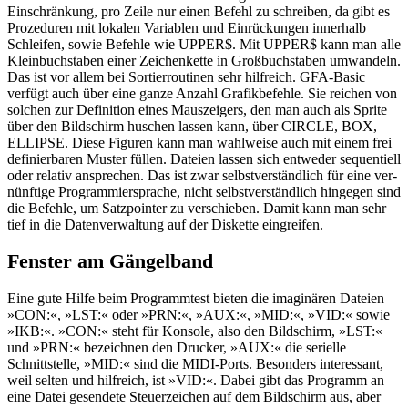
Einschränkung, pro Zeile nur einen Befehl zu schreiben, da gibt es
Prozeduren mit lokalen Variablen und Einrückungen innerhalb
Schleifen, sowie Befehle wie UPPER$. Mit UPPER$ kann man alle
Kleinbuchstaben einer Zeichenkette in Großbuchstaben umwandeln.
Das ist vor allem bei Sortierroutinen sehr hilfreich. GFA-Basic
verfügt auch über eine ganze Anzahl Grafikbefehle. Sie reichen von
solchen zur Definition eines Mauszeigers, den man auch als Sprite
über den Bildschirm huschen lassen kann, über CIRCLE, BOX,
ELLIPSE. Diese Figuren kann man wahlweise auch mit einem frei
definierbaren Muster füllen. Dateien lassen sich entweder sequentiell
oder relativ ansprechen. Das ist zwar selbstverständlich für eine ver-
nünftige Programmiersprache, nicht selbstverständlich hingegen sind
die Befehle, um Satzpointer zu verschieben. Damit kann man sehr
tief in die Datenverwaltung auf der Diskette eingreifen.
Fenster am Gängelband
Eine gute Hilfe beim Programmtest bieten die imaginären Dateien
»CON:«, »LST:« oder »PRN:«, »AUX:«, »MID:«, »VID:« sowie
»IKB:«. »CON:« steht für Konsole, also den Bildschirm, »LST:«
und »PRN:« bezeichnen den Drucker, »AUX:« die serielle
Schnittstelle, »MID:« sind die MIDI-Ports. Besonders interessant,
weil selten und hilfreich, ist »VID:«. Dabei gibt das Programm an
eine Datei gesendete Steuerzeichen auf dem Bildschirm aus, aber