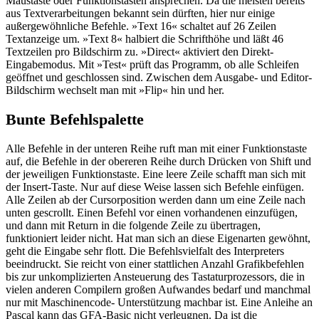
Maustaste oder Funktionstasten ansprechen. Da die meisten bereits
aus Textverarbeitungen bekannt sein dürften, hier nur einige
außergewöhnliche Befehle. »Text 16« schaltet auf 26 Zeilen
Textanzeige um. »Text 8« halbiert die Schrifthöhe und läßt 46
Textzeilen pro Bildschirm zu. »Direct« aktiviert den Direkt-
Eingabemodus. Mit »Test« prüft das Programm, ob alle Schleifen
geöffnet und geschlossen sind. Zwischen dem Ausgabe- und Editor-
Bildschirm wechselt man mit »Flip« hin und her.
Bunte Befehlspalette
Alle Befehle in der unteren Reihe ruft man mit einer Funktionstaste
auf, die Befehle in der obereren Reihe durch Drücken von Shift und
der jeweiligen Funktionstaste. Eine leere Zeile schafft man sich mit
der Insert-Taste. Nur auf diese Weise lassen sich Befehle einfügen.
Alle Zeilen ab der Cursorposition werden dann um eine Zeile nach
unten gescrollt. Einen Befehl vor einen vorhandenen einzufügen,
und dann mit Return in die folgende Zeile zu übertragen,
funktioniert leider nicht. Hat man sich an diese Eigenarten gewöhnt,
geht die Eingabe sehr flott. Die Befehlsvielfalt des Interpreters
beeindruckt. Sie reicht von einer stattlichen Anzahl Grafikbefehlen
bis zur unkomplizierten Ansteuerung des Tastaturprozessors, die in
vielen anderen Compilern großen Aufwandes bedarf und manchmal
nur mit Maschinencode- Unterstützung machbar ist. Eine Anleihe an
Pascal kann das GFA-Basic nicht verleugnen. Da ist die