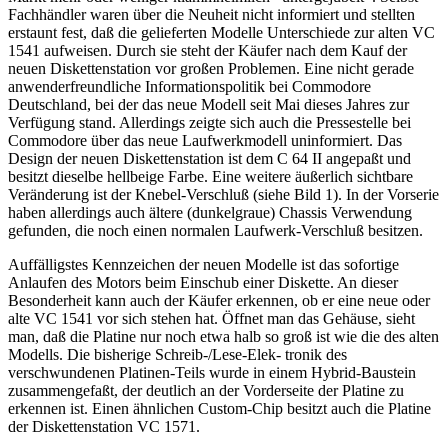
Fachhändler waren über die Neuheit nicht informiert und stellten
erstaunt fest, daß die gelieferten Modelle Unterschiede zur alten VC
1541 aufweisen. Durch sie steht der Käufer nach dem Kauf der
neuen Diskettenstation vor großen Problemen. Eine nicht gerade
anwenderfreundliche Informationspolitik bei Commodore
Deutschland, bei der das neue Modell seit Mai dieses Jahres zur
Verfügung stand. Allerdings zeigte sich auch die Pressestelle bei
Commodore über das neue Laufwerkmodell uninformiert. Das
Design der neuen Diskettenstation ist dem C 64 II angepaßt und
besitzt dieselbe hellbeige Farbe. Eine weitere äußerlich sichtbare
Veränderung ist der Knebel-Verschluß (siehe Bild 1). In der Vorserie
haben allerdings auch ältere (dunkelgraue) Chassis Verwendung
gefunden, die noch einen normalen Laufwerk-Verschluß besitzen.
Auffälligstes Kennzeichen der neuen Modelle ist das sofortige
Anlaufen des Motors beim Einschub einer Diskette. An dieser
Besonderheit kann auch der Käufer erkennen, ob er eine neue oder
alte VC 1541 vor sich stehen hat. Öffnet man das Gehäuse, sieht
man, daß die Platine nur noch etwa halb so groß ist wie die des alten
Modells. Die bisherige Schreib-/Lese-Elek- tronik des
verschwundenen Platinen-Teils wurde in einem Hybrid-Baustein
zusammengefaßt, der deutlich an der Vorderseite der Platine zu
erkennen ist. Einen ähnlichen Custom-Chip besitzt auch die Platine
der Diskettenstation VC 1571.