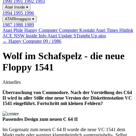
1990
1991
1992
1993
Atari Inside
▾
1994
1995
1996
ATARImagazin
▾
1987
1988
1989
Atari Phile
Happy Computer
Computer Kontakt
Atari Times
Hitdisk
ACE NSW Inside Info
Atari Update
STraight Up
atos
← Happy Computer 09 / 1986
Wolf im Schafspelz - die neue
Floppy 1541
Aktuelles
Überraschung von Commodore. Nach der Vorstellung des C64
II wird in aller Stille eine neue Version der Diskettenstation VC
1541 eingeführt. Fortschritt mit kleinen Fehlern?
Passendes Design zum neuen C 64 II
Im Gegensatz zum neuen C 64 II wurde die neue VC 1541 dem
Markt mehr oder weniger klammheimlich »untergejubelt«. Selbst