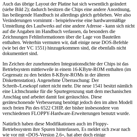
Auch das übrige Layout der Platine hat sich wesentlich geändert
(siehe Bild 2); dadurch besitzen die Chips eine andere Anordnung,
lias beiliegende Handbuch ist allerdings gleich geblieben. Wer also
Veränderungen vornimmt - beispielsweise eine hardwaremäßige
Umstellung des Laufwerks auf eine andere Adresse - kann sich nicht
auf die Angaben im Handbuch verlassen, da besonders die
Zeichnungen Fehlinformationen über die Lage von Bauteilen
enthalten. Weiterhin vermuten wir, daß einige neue DOS-Befehle
(wie bei der VC 1551) hinzugekommen sind, die ebenfalls nicht
dokumentiert sind.
Im Zeichen der zunehmenden Integrationsdichte der Chips ist das
Betriebsystem mittlerweile in einem 16-KByte-ROM enthalten (im
Gegensatz zu den beiden 8-KByte-ROMs in der älteren
Diskettenstation). Angenehme Überraschung: Der
Schreib-/Lesekopf rattert nicht mehr. Die neue 1541 besitzt nämlich
eine Lichtschranke für die Spurtegrenzung statt dem mechanischen
Anschlag und arbeitet damit fast geräuschlos. Diese
geräteschonende Verbesserung benötigt jedoch den im alten Modell
noch freien Pin des 6522 CHIP, der bisher insbesondere von
verschiedenen FLOPPY-Hardware-Erweiterungen benutzt wurde.
Natürlich haben diese Modifikationen auch im Floppy-
Betriebssystem ihre Spuren hinterlassen, Es meldet sich zwar nach
wie vor mit »DOS-Version 2.6«, hat aber doch einige