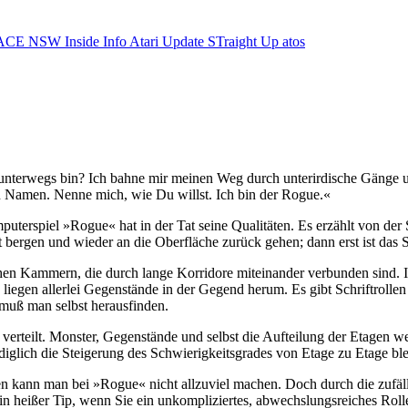
ACE NSW Inside Info
Atari Update
STraight Up
atos
ch unterwegs bin? Ich bahne mir meinen Weg durch unterirdische Gänge 
n Namen. Nenne mich, wie Du willst. Ich bin der Rogue.«
terspiel »Rogue« hat in der Tat seine Qualitäten. Es erzählt von der
 bergen und wieder an die Oberfläche zurück gehen; dann erst ist das Sp
ichen Kammern, die durch lange Korridore miteinander verbunden sind. I
iegen allerlei Gegenstände in der Gegend herum. Es gibt Schriftrolle
muß man selbst herausfinden.
 verteilt. Monster, Gegenstände und selbst die Aufteilung der Etagen 
Lediglich die Steigerung des Schwierigkeitsgrades von Etage zu Etage ble
ann man bei »Rogue« nicht allzuviel machen. Doch durch die zufällige
 heißer Tip, wenn Sie ein unkompliziertes, abwechslungsreiches Rolle