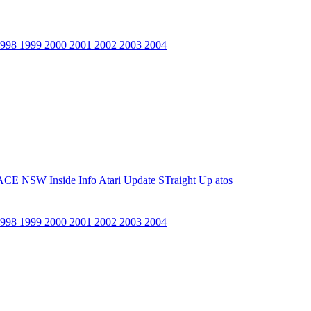
1998
1999
2000
2001
2002
2003
2004
ACE NSW Inside Info
Atari Update
STraight Up
atos
1998
1999
2000
2001
2002
2003
2004