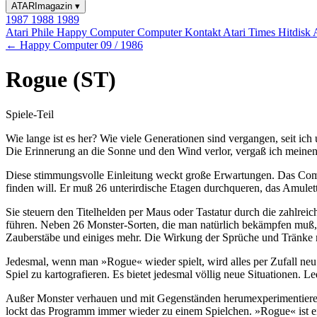
ATARImagazin
▾
1987
1988
1989
Atari Phile
Happy Computer
Computer Kontakt
Atari Times
Hitdisk
← Happy Computer 09 / 1986
Rogue (ST)
Spiele-Teil
Wie lange ist es her? Wie viele Generationen sind vergangen, seit i
Die Erinnerung an die Sonne und den Wind verlor, vergaß ich meine
Diese stimmungsvolle Einleitung weckt große Erwartungen. Das Compu
finden will. Er muß 26 unterirdische Etagen durchqueren, das Amulett
Sie steuern den Titelhelden per Maus oder Tastatur durch die zahlre
führen. Neben 26 Monster-Sorten, die man natürlich bekämpfen muß, l
Zauberstäbe und einiges mehr. Die Wirkung der Sprüche und Tränke 
Jedesmal, wenn man »Rogue« wieder spielt, wird alles per Zufall neu
Spiel zu kartografieren. Es bietet jedesmal völlig neue Situationen. 
Außer Monster verhauen und mit Gegenständen herumexperimentieren k
lockt das Programm immer wieder zu einem Spielchen. »Rogue« ist ein