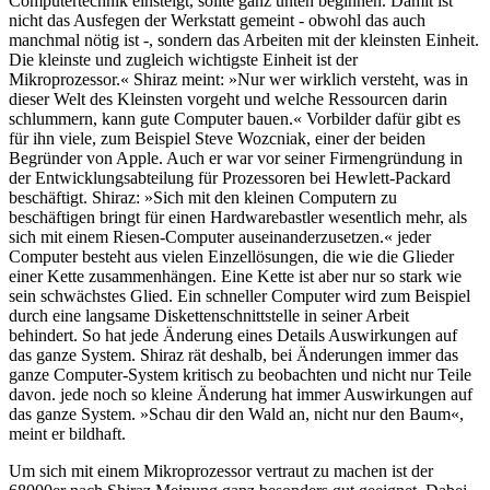
Computertechnik einsteigt, sollte ganz unten beginnen. Damit ist
nicht das Ausfegen der Werkstatt gemeint - obwohl das auch
manchmal nötig ist -, sondern das Arbeiten mit der kleinsten Einheit.
Die kleinste und zugleich wichtigste Einheit ist der
Mikroprozessor.« Shiraz meint: »Nur wer wirklich versteht, was in
dieser Welt des Kleinsten vorgeht und welche Ressourcen darin
schlummern, kann gute Computer bauen.« Vorbilder dafür gibt es
für ihn viele, zum Beispiel Steve Wozcniak, einer der beiden
Begründer von Apple. Auch er war vor seiner Firmengründung in
der Entwicklungsabteilung für Prozessoren bei Hewlett-Packard
beschäftigt. Shiraz: »Sich mit den kleinen Computern zu
beschäftigen bringt für einen Hardwarebastler wesentlich mehr, als
sich mit einem Riesen-Computer auseinanderzusetzen.« jeder
Computer besteht aus vielen Einzellösungen, die wie die Glieder
einer Kette zusammenhängen. Eine Kette ist aber nur so stark wie
sein schwächstes Glied. Ein schneller Computer wird zum Beispiel
durch eine langsame Diskettenschnittstelle in seiner Arbeit
behindert. So hat jede Änderung eines Details Auswirkungen auf
das ganze System. Shiraz rät deshalb, bei Änderungen immer das
ganze Computer-System kritisch zu beobachten und nicht nur Teile
davon. jede noch so kleine Änderung hat immer Auswirkungen auf
das ganze System. »Schau dir den Wald an, nicht nur den Baum«,
meint er bildhaft.
Um sich mit einem Mikroprozessor vertraut zu machen ist der