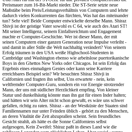
Preismauer zum 16-Bit-Markt nieder. Die ST-Serie setzte neue
Maßstäbe beim Preis/Leistungsverhältnis von Computern und lehrte
dadurch vielen Konkurrenten das fürchten, Was hat das miteinander
tun? Sehr viel! Beide Computer entwickelte derselbe Mann. Shiraz
Shivji ist der geistige Vater sowohl es C 64, wie auch des Atari ST!
Mit seiner Intelligenz, seinem Einfallsreichtum und Engagement
machte er Computer-Geschichte. Wer ist dieser Mann, der mit
seinen Computern einer ganzen Generation neue Impulse verleiht -
und damit in aller Stille die Welt nachhaltig verändert? Von seinem
Erfolg träumen in den USA weiße Highschool-Studenten in
Cambridge und Washington ebenso wie arbeitslose puertorikanische
Boys in den Ghettos New Yorks oder Chicagos. Ist sein Erfolg das
Ergebnis eines einmaligen Genies oder kann seine Karriere
erreichbares Beispiel sein? Wir besuchten Shiraz Shivji in
Californien und fragten ihn selbst, Uns erwartete - nein, kein
weltfremder Computer-Guru, sondern ein vor Energie strotzender
Mann, der uns mit südlicher Herzlichkeit empfing. Von kleiner
Statur und dunkelhäutig könnte man ihn gut für einen Inder halten;
und hätten wir sein Alter nicht schon gewußt, es wäre uns schwer
gefallen, richtig zu raten. Shiraz - an der Westküste der Staaten sind
Familiennamen nur unter Feinden üblich - gehört zu den Menschen,
an deren Vitalität die Zeit abzuprallen scheint. Sein freundliches
Gesicht strahlt, als hätte es die Sonne Californiens selbst
aufgesogen, Kein Zweifel: Shiraz paßt in dieses Land wie die