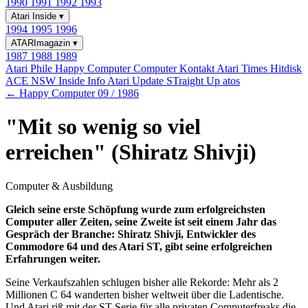
1990
1991
1992
1993
Atari Inside
▾
1994
1995
1996
ATARImagazin
▾
1987
1988
1989
Atari Phile
Happy Computer
Computer Kontakt
Atari Times
Hitdisk
ACE NSW Inside Info
Atari Update
STraight Up
atos
← Happy Computer 09 / 1986
"Mit so wenig so viel
erreichen" (Shiratz Shivji)
Computer & Ausbildung
Gleich seine erste Schöpfung wurde zum erfolgreichsten
Computer aller Zeiten, seine Zweite ist seit einem Jahr das
Gespräch der Branche: Shiratz Shivji, Entwickler des
Commodore 64 und des Atari ST, gibt seine erfolgreichen
Erfahrungen weiter.
Seine Verkaufszahlen schlugen bisher alle Rekorde: Mehr als 2
Millionen C 64 wanderten bisher weltweit über die Ladentische.
Und Atari riß mit der ST-Serie für alle privaten Computerfreaks die