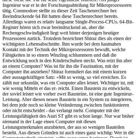
Ingenieur war er in der Forschungsabteilung für Mikroprozessoren
tätig. Commodore stellte zu dieser Zeit Taschenrechner her.
Beeindruckende 64 Bit hatten diese Taschenrechner bereits.
Allerdings waren es relativ langsame Single-Process-CPUs. 64-Bit-
Register hören sich zwar beeindruckend an, aber die
Rechengeschwindigkeit liegt weit hinter derjenigen heutiger
Prozessoren zurück. Trotzdem bezeichnet Shiraz dies als einen der
wichtigsten Lebensabschnitte. Ihm wurde bei dem hautnahen
Kontakt mit der Technik der Mikroprozessoren bewußt, welche
Fähigkeiten in so einem Winzling schlummern und daß die
Entwicklung noch in den Kinderschuhen steckt. Was reizt ihn aber
an einem Computer? Was ist für ihn die Faszination, mit der
Computer ihn anziehen? Shiraz formuliert das mit einem kurzen
aber aussagekräftigen Satz: »Mit so wenig, so viel erreichen. Es
zählt nur sekundär, was ein Computer alles leistet. Wichtiger ist, mit
wie wenig Mitteln er das er- reicht. Einen Baustein zu entwickeln,
der soviel leistet wie vorher zwei Bausteine, ist eine gute Ingenieur-
Leistung. Aber diesen neuen Baustein in ein System zu integrieren,
bei dem jede noch so kleine Veränderung zwischen funktionieren
oder nicht entscheidet - das verlangt mehr. Computer mit der
Leistungsfähigkeit des Atari ST gibt es schon lange. Nur war bisher
niemand in der Lage einen Computer mit diesen
Leistungsmerkmalen anzubieten, der aus so wenigen Bauteilen
besteht. Aus diesen Gründen ist auch eines ganz wichtig: Wer in die