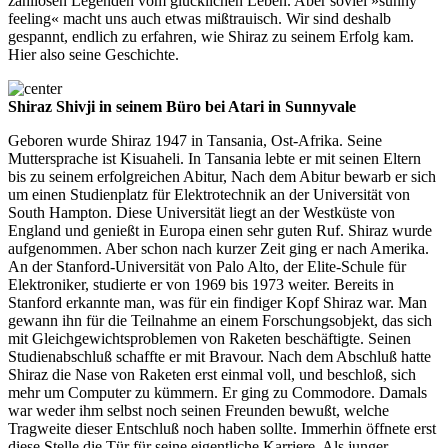
zahllosen Legenden vom glücklichen Leben. Aber soviel »sunny
feeling« macht uns auch etwas mißtrauisch. Wir sind deshalb
gespannt, endlich zu erfahren, wie Shiraz zu seinem Erfolg kam.
Hier also seine Geschichte.
Shiraz Shivji in seinem Büro bei Atari in Sunnyvale
Geboren wurde Shiraz 1947 in Tansania, Ost-Afrika. Seine
Muttersprache ist Kisuaheli. In Tansania lebte er mit seinen Eltern
bis zu seinem erfolgreichen Abitur, Nach dem Abitur bewarb er sich
um einen Studienplatz für Elektrotechnik an der Universität von
South Hampton. Diese Universität liegt an der Westküste von
England und genießt in Europa einen sehr guten Ruf. Shiraz wurde
aufgenommen. Aber schon nach kurzer Zeit ging er nach Amerika.
An der Stanford-Universität von Palo Alto, der Elite-Schule für
Elektroniker, studierte er von 1969 bis 1973 weiter. Bereits in
Stanford erkannte man, was für ein findiger Kopf Shiraz war. Man
gewann ihn für die Teilnahme an einem Forschungsobjekt, das sich
mit Gleichgewichtsproblemen von Raketen beschäftigte. Seinen
Studienabschluß schaffte er mit Bravour. Nach dem Abschluß hatte
Shiraz die Nase von Raketen erst einmal voll, und beschloß, sich
mehr um Computer zu kümmern. Er ging zu Commodore. Damals
war weder ihm selbst noch seinen Freunden bewußt, welche
Tragweite dieser Entschluß noch haben sollte. Immerhin öffnete erst
diese Stelle die Tür für seine eigentliche Karriere. Als junger