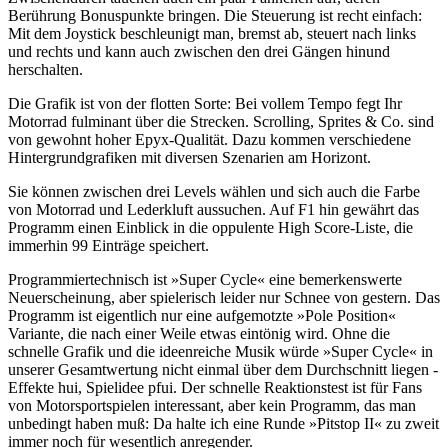
Berührung Bonuspunkte bringen. Die Steuerung ist recht einfach:
Mit dem Joystick beschleunigt man, bremst ab, steuert nach links
und rechts und kann auch zwischen den drei Gängen hinund
herschalten.
Die Grafik ist von der flotten Sorte: Bei vollem Tempo fegt Ihr
Motorrad fulminant über die Strecken. Scrolling, Sprites & Co. sind
von gewohnt hoher Epyx-Qualität. Dazu kommen verschiedene
Hintergrundgrafiken mit diversen Szenarien am Horizont.
Sie können zwischen drei Levels wählen und sich auch die Farbe
von Motorrad und Lederkluft aussuchen. Auf F1 hin gewährt das
Programm einen Einblick in die oppulente High Score-Liste, die
immerhin 99 Einträge speichert.
Programmiertechnisch ist »Super Cycle« eine bemerkenswerte
Neuerscheinung, aber spielerisch leider nur Schnee von gestern. Das
Programm ist eigentlich nur eine aufgemotzte »Pole Position«
Variante, die nach einer Weile etwas eintönig wird. Ohne die
schnelle Grafik und die ideenreiche Musik würde »Super Cycle« in
unserer Gesamtwertung nicht einmal über dem Durchschnitt liegen -
Effekte hui, Spielidee pfui. Der schnelle Reaktionstest ist für Fans
von Motorsportspielen interessant, aber kein Programm, das man
unbedingt haben muß: Da halte ich eine Runde »Pitstop II« zu zweit
immer noch für wesentlich anregender.