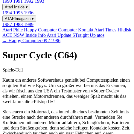
1990
1991
1992
1993
Atari Inside
▾
1994
1995
1996
ATARImagazin
▾
1987
1988
1989
Atari Phile
Happy Computer
Computer Kontakt
Atari Times
Hitdisk
ACE NSW Inside Info
Atari Update
STraight Up
atos
← Happy Computer 09 / 1986
Super Cycle (C64)
Spiele-Teil
Kaum ein anderes Softwarehaus genießt bei Computerspielen einen
so guten Ruf wie Epyx. Um so größer war bei uns das Erstaunen,
als wir frisch aus den USA ein Testmuster von »Super Cycle«
erhielten, einem Motorradrennen, das weniger Spaß macht als das
zwei Jahre alte »Pitstop II«!
Sie steuern ein Motorrad, das innerhalb eines bestimmten Zeitlimits
eine Strecke nach der anderen durchfahren muß. Vermeiden Sie
Kollisionen mit anderen Motorradfahrern, Schlaglöchern, Barrieren
und dem Straßengraben, denn solche heftigen Kontakte kosten Zeit.
Zwischendurch tauchen auch ein paar Fähnchen auf, deren