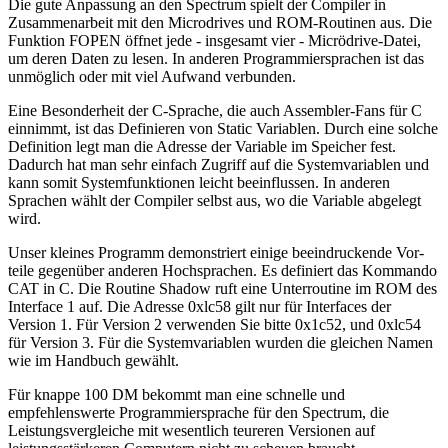
Die gute Anpassung an den Spectrum spielt der Compiler in
Zusammenarbeit mit den Microdrives und ROM-Routinen aus. Die
Funktion FOPEN öffnet jede - insgesamt vier - Micrödrive-Datei,
um deren Daten zu lesen. In anderen Programmiersprachen ist das
unmöglich oder mit viel Aufwand verbunden.
Eine Besonderheit der C-Sprache, die auch Assembler-Fans für C
einnimmt, ist das Definieren von Static Variablen. Durch eine solche
Definition legt man die Adresse der Variable im Speicher fest.
Dadurch hat man sehr einfach Zugriff auf die Systemvariablen und
kann somit Systemfunktionen leicht beeinflussen. In anderen
Sprachen wählt der Compiler selbst aus, wo die Variable abgelegt
wird.
Unser kleines Programm demonstriert einige beeindruckende Vor-
teile gegenüber anderen Hochsprachen. Es definiert das Kommando
CAT in C. Die Routine Shadow ruft eine Unterroutine im ROM des
Interface 1 auf. Die Adresse 0xlc58 gilt nur für Interfaces der
Version 1. Für Version 2 verwenden Sie bitte 0x1c52, und 0xlc54
für Version 3. Für die Systemvariablen wurden die gleichen Namen
wie im Handbuch gewählt.
Für knappe 100 DM bekommt man eine schnelle und
empfehlenswerte Programmiersprache für den Spectrum, die
Leistungsvergleiche mit wesentlich teureren Versionen auf