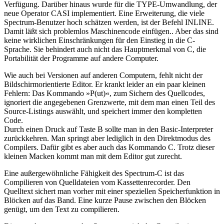
Verfügung. Darüber hinaus wurde für die TYPE-Umwandlung, der
neue Operator CASI implementiert. Eine Erweiterung, die viele
Spectrum-Benutzer hoch schätzen werden, ist der Befehl INLINE.
Damit läßt sich problemlos Maschinencode einfügen.. Aber das sind
keine wirklichen Einschränkungen für den Einstieg in die C-
Sprache. Sie behindert auch nicht das Hauptmerkmal von C, die
Portabilität der Programme auf andere Computer.
Wie auch bei Versionen auf anderen Computern, fehlt nicht der
Bildschirmorientierte Editor. Er krankt leider an ein paar kleinen
Fehlern: Das Kommando »P(ut)«, zum Sichern des Quellcodes,
ignoriert die angegebenen Grenzwerte, mit dem man einen Teil des
Source-Listings auswählt, und speichert immer den kompletten
Code.
Durch einen Druck auf Taste B sollte man in den Basic-Interpreter
zurückkehren. Man springt aber lediglich in den Direktmodus des
Compilers. Dafür gibt es aber auch das Kommando C. Trotz dieser
kleinen Macken kommt man mit dem Editor gut zurecht.
Eine außergewöhnliche Fähigkeit des Spectrum-C ist das
Compilieren von Quelldateien vom Kassettenrecorder. Den
Quelltext sichert man vorher mit einer speziellen Speicherfunktion in
Blöcken auf das Band. Eine kurze Pause zwischen den Blöcken
genügt, um den Text zu compilieren.