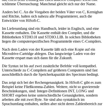
schlimme Überraschung: Manchmal gleicht sich nur der Name.
Anders bei C. An die Vorgaben der beiden Väter von C, Kernighan
und Ritchie, halten sich nahezu alle Programmierer, auch die
Entwickler von HiSoft-C.
Im Lieferumfang sind ein Handbuch, leider in Englisch, und eine
Kassette enthalten. Die Kassette enthält den Compiler, und die
Bibliotheken STDIO.H und STDIO.LIB. In solchen Bibliotheken
liegen die computerspezifischen Programmteile eines C-Compilers.
Nach dem Laden von der Kassette läßt sich eine Kopie auf ein
Microdrive-Cartridge ablegen. Das langwierige Laden von der
Kassette erspart man sich dann für die Zukunft.
Die Syntax ist bis auf zwei zusätzliche Befehle voll kompatibel.
Unterschiede zu C-Compilern auf größeren Computern sind fast
ausschließlich durch die Speicherkapazität des Spectrum bedingt.
Das zeigt sich bei der Rechengenauigkeit. In HiSoft-C gibt es zum
Beispiel keine Fließkomma-Zahlen. Weitere, nicht so gravierende
Beschränkungen, sind: Integer-Definitionen INT, LONG und
SHORT ergeben keine unterschiedliche Genauigkeiten, sondern
arbeiten alle mit zwei Byte. Sie sind also syntaktisch im
Sprachumfang enthalten, stellen aber nicht deren Zahlenbereich zur