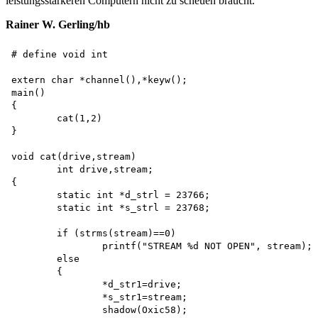
leistungsstärkeren Computern nicht zu scheuen braucht.
Rainer W. Gerling/hb
# define void int

extern char *channel(),*keyw(); 

main()

{

	cat(1,2)

}

void cat(drive,stream)

	int drive,stream;

{

	static int *d_strl = 23766; 

	static int *s_strl = 23768;

	if (strms(stream)==0)

		printf("STREAM %d NOT OPEN", stream); 

	else 

	{ 

		*d_str1=drive; 

		*s_str1=stream; 

		shadow(Oxic58);
