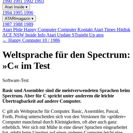
1990
1991
1992
1993
Atari Inside
▾
1994
1995
1996
ATARImagazin
▾
1987
1988
1989
Atari Phile
Happy Computer
Computer Kontakt
Atari Times
Hitdisk
ACE NSW Inside Info
Atari Update
STraight Up
atos
← Happy Computer 10 / 1986
Weltsprache für den Spectrum:
»C« im Test
Software-Test
Basic und Assembler sind die meistverwendeten Sprachen beim
Spectrum. Aber für C spricht unter anderem die leichte
Übertragbarkeit auf andere Computer.
C gilt als Weltsprache für Computer. Basic, Assembler, Pascal,
Forth, Prolog unterscheiden sich von den Versionen für »größere«
Computer manchmal durch Kleinigkeiten, oft aber auch ganz
erheblich. Wer sich mit Mühe in eine dieser Sprachen eingearbeitet
hat, erlebt beim Umstieg auf einen anderen Computer leicht eine