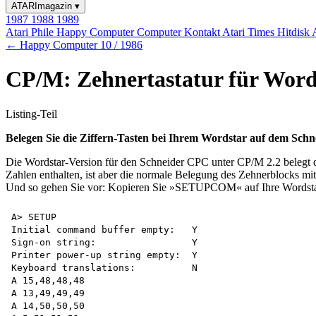
ATARImagazin
▾
1987
1988
1989
Atari Phile
Happy Computer
Computer Kontakt
Atari Times
Hitdisk
← Happy Computer 10 / 1986
CP/M: Zehnertastatur für Word
Listing-Teil
Belegen Sie die Ziffern-Tasten bei Ihrem Wordstar auf dem Schn
Die Wordstar-Version für den Schneider CPC unter CP/M 2.2 belegt d
Zahlen enthalten, ist aber die normale Belegung des Zehnerblocks mit 
Und so gehen Sie vor: Kopieren Sie »SETUPCOM« auf Ihre Wordstar-
A> SETUP

Initial command buffer empty:   Y

Sign-on string:                 Y

Printer power-up string empty:  Y

Keyboard translations:          N

A 15,48,48,48

A 13,49,49,49

A 14,50,50,50
