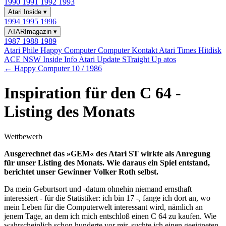
1990
1991
1992
1993
Atari Inside
▾
1994
1995
1996
ATARImagazin
▾
1987
1988
1989
Atari Phile
Happy Computer
Computer Kontakt
Atari Times
Hitdisk
ACE NSW Inside Info
Atari Update
STraight Up
atos
← Happy Computer 10 / 1986
Inspiration für den C 64 -
Listing des Monats
Wettbewerb
Ausgerechnet das »GEM« des Atari ST wirkte als Anregung
für unser Listing des Monats. Wie daraus ein Spiel entstand,
berichtet unser Gewinner Volker Roth selbst.
Da mein Geburtsort und -datum ohnehin niemand ernsthaft
interessiert - für die Statistiker: ich bin 17 -, fange ich dort an, wo
mein Leben für die Computerwelt interessant wird, nämlich an
jenem Tage, an dem ich mich entschloß einen C 64 zu kaufen. Wie
wahrscheinlich schon hunderte vor mir, suchte ich einen geeigneten