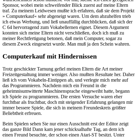
Sponsor, wobei mein schweifender Blick zuerst auf meine Eltern
traf. Zu meinem Leidwesen mußte ich erfahren, daß sie dem Projekt
» Computerkauf« sehr abgeneigt waren. Um dem abzuhelfen trieb
ich etwas Werbung, und ließ unauffällig durchblicken, daß sich der
C 64 hervorragend zum Vokabellernen eignet. Diesem Argument
konnten sich meine Eltern nicht verschließen, doch ich muß zu
meiner Rechtfertigung betonen, daß mein Computer, sogar zu
diesem Zweck eingesetzt wurde. Man muß ja den Schein wahren.
Computerkauf mit Hindernissen
Trotz geschickter Tarnung gefiel meinen Eltern die Art meiner
Freizeitgestaltung immer weniger. Also mußten Resultate her. Daher
ließ ich vom Vokabeln-Eintippen ab, und verlegte mich mehr auf
das Programmieren. Nachdem mich ein Freund in die
geheimnisumwitterte Maschinensprache eingeweiht hatte, begann
ich Spiele zu programmieren. Die ersten Versuche waren eher
furchtbar als fruchtbar, doch mit steigender Erfahrung gelangen mir
immer bessere Spiele, die sich in meinem Freundeskreis größter
Beliebtheit erfreuen.
Beim Spielen sehen Sie nur einen Ausschnitt erst der Editor zeigt
das ganze Bild Dann kam jener schicksalhafte Tag, an dem ich
einen Freund besuchte, der schon einen Atari-ST besitzt. Unter