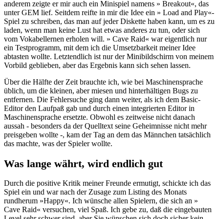
anderem zeigte er mir auch ein Minispiel namens » Breakout«, das
unter GEM lief. Seitdem reifte in mir die Idee ein » Load and Play«-
Spiel zu schreiben, das man auf jeder Diskette haben kann, um es zu
laden, wenn man keine Lust hat etwas anderes zu tun, oder sich
vom Vokabellernen erholen will. » Cave Raid« war eigentlich nur
ein Testprogramm, mit dem ich die Umsetzbarkeit meiner Idee
abtasten wollte. Letztendlich ist nur der Minibildschirm von meinem
Vorbild geblieben, aber das Ergebnis kann sich sehen lassen.
Über die Hälfte der Zeit brauchte ich, wie bei Maschinensprache
üblich, um die kleinen, aber miesen und hinterhältigen Bugs zu
entfernen. Die Fehlersuche ging dann weiter, als ich dem Basic-
Editor den Laufpaß gab und durch einen integrierten Editor in
Maschinensprache ersetzte. Obwohl es zeitweise nicht danach
aussah - besonders da der Quelltext seine Geheimnisse nicht mehr
preisgeben wollte -, kam der Tag an dem das Männchen tatsächlich
das machte, was der Spieler wollte.
Was lange währt, wird endlich gut
Durch die positive Kritik meiner Freunde ermutigt, schickte ich das
Spiel ein und war nach der Zusage zum Listing des Monats
rundherum »Happy«. Ich wünsche allen Spielern, die sich an »
Cave Raid« versuchen, viel Spaß. Ich gebe zu, daß die eingebauten
Level sehr schwer sind, aber Sie wünschen sich doch sicher kein