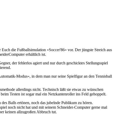
wir Euch die Fußballsimulation »Soccer'86« vor. Der jüngste Streich aus
eiderComputer erhältlich ist.
egner, der fehlerlos agiert und nur durch geschicktes Stellungsspiel
ierend.
Automatik-Modus«, in dem man nur seine Spielfigur an den Tennisball
ngsmethode allerdings nicht. Technisch läßt sie etwas zu wünschen
beim Testen ist sogar mal ein Netzkantenroller ins Feld gehoppelt.
n des Balls ertönen, noch das jubelnde Publikum zu hören.
rtspiel noch nicht hat und mit seinem Schneider-Computer gerne mal
ber keinen allzugroßen Abbruch tut.