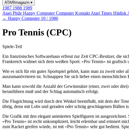
ATARImagazin
▾
1987
1988
1989
Atari Phile
Happy Computer
Computer Kontakt
Atari Times
Hitdisk
← Happy Computer 10 / 1986
Pro Tennis (CPC)
Spiele-Teil
Ein französisches Softwarehaus erfreut zur Zeit CPC-Besitzer, die sich
Frankreich widmet sich dem weißen Sport: »Pro Tennis« ist grafisch un
Wie es sich für ein gutes Sportspiel gehört, kann man zu zweit oder a
auszumanövrieren ist. Schnappen Sie sich lieber einen menschlichen P
Man kann sowohl die Anzahl der Gewinnsätze (einer, zwei oder drei)
heranführen muß und der Schlag automatisch erfolgt.
Die Flugrichtung wird durch den Winkel beeinflußt, mit dem der Tennis
übrig, denn mit Lobs und geraden oder schräg geschlagenen Bällen ist 
Die Grafik mit den elegant animierten Spielfiguren ist ausgezeichne
»Pro Tennis« ist recht unkompliziert, leicht erlernbar und erinnert 
zum Racket greifen würde, ist mit »Pro Tennis« sehr gut bedient. Spi