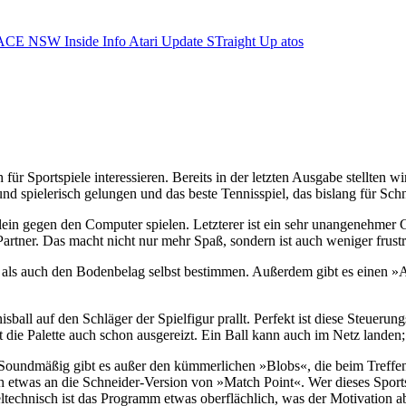
ACE NSW Inside Info
Atari Update
STraight Up
atos
 für Sportspiele interessieren. Bereits in der letzten Ausgabe stellten 
d spielerisch gelungen und das beste Tennisspiel, das bislang für Schn
llein gegen den Computer spielen. Letzterer ist ein sehr unangenehmer G
artner. Das macht nicht nur mehr Spaß, sondern ist auch weniger frustr
 als auch den Bodenbelag selbst bestimmen. Außerdem gibt es einen »
ball auf den Schläger der Spielfigur prallt. Perfekt ist diese Steueru
die Palette auch schon ausgereizt. Ein Ball kann auch im Netz landen; 
t. Soundmäßig gibt es außer den kümmerlichen »Blobs«, die beim Treffe
mich etwas an die Schneider-Version von »Match Point«. Wer dieses Spo
eltechnisch ist das Programm etwas oberflächlich, was der Motivation a