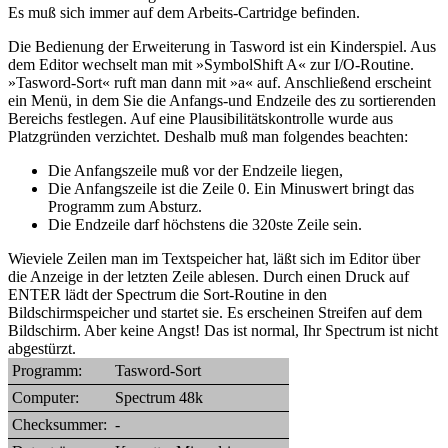
Es muß sich immer auf dem Arbeits-Cartridge befinden.
Die Bedienung der Erweiterung in Tasword ist ein Kinderspiel. Aus
dem Editor wechselt man mit »SymbolShift A« zur I/O-Routine.
»Tasword-Sort« ruft man dann mit »a« auf. Anschließend erscheint
ein Menü, in dem Sie die Anfangs-und Endzeile des zu sortierenden
Bereichs festlegen. Auf eine Plausibilitätskontrolle wurde aus
Platzgründen verzichtet. Deshalb muß man folgendes beachten:
Die Anfangszeile muß vor der Endzeile liegen,
Die Anfangszeile ist die Zeile 0. Ein Minuswert bringt das
Programm zum Absturz.
Die Endzeile darf höchstens die 320ste Zeile sein.
Wieviele Zeilen man im Textspeicher hat, läßt sich im Editor über
die Anzeige in der letzten Zeile ablesen. Durch einen Druck auf
ENTER lädt der Spectrum die Sort-Routine in den
Bildschirmspeicher und startet sie. Es erscheinen Streifen auf dem
Bildschirm. Aber keine Angst! Das ist normal, Ihr Spectrum ist nicht
abgestürzt.
Programm:
Tasword-Sort
Computer:
Spectrum 48k
Checksummer:
-