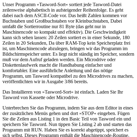
Unser Programm »Tasword-Sort« sortiert jede Tasword-Datei
zeilenweise alphabetisch in aufsteigender Reihenfolge. Es geht
dabei nach dem ASCII-Code vor. Das heißt Zahlen kommen vor
Buchstaben und Großbuchstaben vor Kleinbuchstaben, Dabei
umfaßt die Sortierroutine nur 81 Byte (das geht nur in
Maschinencode so kompakt und effektiv). Die Geschwindigkeit
kann sich sehen lassen: 20 Zeilen sortiert es in einer Sekunde, 180
Zeilen in 20 Sekunden, Da über RAM-Top kein Speicherplatz frei
ist, um Maschinencode abzulegen, bringen wir das Programm im
Bildschirmspeicher unter. Es liegt nicht ständig im Speicher, sondern
muß vor dem Aufruf geladen werden. Ein Microdrive oder
Diskettenlaufwerk macht die Handhabung einfacher und
komfortabler. Eine ausführliche Anleitung und das nötige
Programm, um Tasword kompatibel zu den Microdrives zu machen,
veröffentlichten wir in Ausgabe 3/86 bereits.
Das Installieren von »Tasword-Sort« ist einfach. Laden Sie Ihr
Tasword von Kassette oder Microdrive.
Unterbrechen Sie das Programm, indem Sie aus dem Editor in eines
der zusätzlichen Menüs gehen und dort »STOP« eingeben. Fügen
Sie die Zeilen aus Listing 1 in den Basic Teil von Tasword ein und
speichern Sie Tasword. Nun tippen Sie Listing 2 ab und starten das
Programm mit RUN. Haben Sie es korrekt abgetippt, speichert es
sich selbst. Dieses Programm enthält die Maschinencode-Routine.