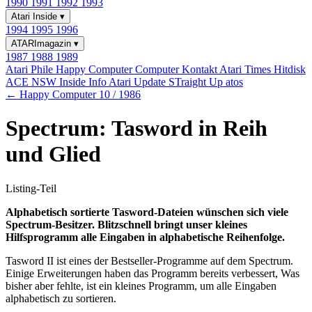
1990
1991
1992
1993
Atari Inside
▾
1994
1995
1996
ATARImagazin
▾
1987
1988
1989
Atari Phile
Happy Computer
Computer Kontakt
Atari Times
Hitdisk
ACE NSW Inside Info
Atari Update
STraight Up
atos
← Happy Computer 10 / 1986
Spectrum: Tasword in Reih
und Glied
Listing-Teil
Alphabetisch sortierte Tasword-Dateien wünschen sich viele
Spectrum-Besitzer. Blitzschnell bringt unser kleines
Hilfsprogramm alle Eingaben in alphabetische Reihenfolge.
Tasword II ist eines der Bestseller-Programme auf dem Spectrum.
Einige Erweiterungen haben das Programm bereits verbessert, Was
bisher aber fehlte, ist ein kleines Programm, um alle Eingaben
alphabetisch zu sortieren.