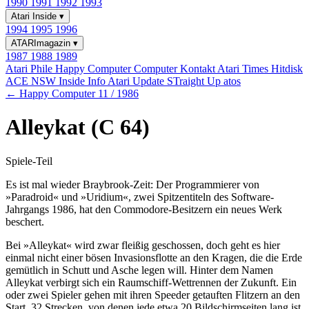
1990
1991
1992
1993
Atari Inside
▾
1994
1995
1996
ATARImagazin
▾
1987
1988
1989
Atari Phile
Happy Computer
Computer Kontakt
Atari Times
Hitdisk
ACE NSW Inside Info
Atari Update
STraight Up
atos
← Happy Computer 11 / 1986
Alleykat (C 64)
Spiele-Teil
Es ist mal wieder Braybrook-Zeit: Der Programmierer von
»Paradroid« und »Uridium«, zwei Spitzentiteln des Software-
Jahrgangs 1986, hat den Commodore-Besitzern ein neues Werk
beschert.
Bei »Alleykat« wird zwar fleißig geschossen, doch geht es hier
einmal nicht einer bösen Invasionsflotte an den Kragen, die die Erde
gemütlich in Schutt und Asche legen will. Hinter dem Namen
Alleykat verbirgt sich ein Raumschiff-Wettrennen der Zukunft. Ein
oder zwei Spieler gehen mit ihren Speeder getauften Flitzern an den
Start. 32 Strecken, von denen jede etwa 20 Bildschirmseiten lang ist,