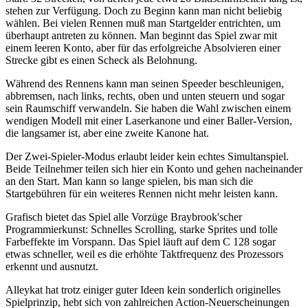
stehen zur Verfügung. Doch zu Beginn kann man nicht beliebig
wählen. Bei vielen Rennen muß man Startgelder entrichten, um
überhaupt antreten zu können. Man beginnt das Spiel zwar mit
einem leeren Konto, aber für das erfolgreiche Absolvieren einer
Strecke gibt es einen Scheck als Belohnung.
Während des Rennens kann man seinen Speeder beschleunigen,
abbremsen, nach links, rechts, oben und unten steuern und sogar
sein Raumschiff verwandeln. Sie haben die Wahl zwischen einem
wendigen Modell mit einer Laserkanone und einer Baller-Version,
die langsamer ist, aber eine zweite Kanone hat.
Der Zwei-Spieler-Modus erlaubt leider kein echtes Simultanspiel.
Beide Teilnehmer teilen sich hier ein Konto und gehen nacheinander
an den Start. Man kann so lange spielen, bis man sich die
Startgebühren für ein weiteres Rennen nicht mehr leisten kann.
Grafisch bietet das Spiel alle Vorzüge Braybrook'scher
Programmierkunst: Schnelles Scrolling, starke Sprites und tolle
Farbeffekte im Vorspann. Das Spiel läuft auf dem C 128 sogar
etwas schneller, weil es die erhöhte Taktfrequenz des Prozessors
erkennt und ausnutzt.
Alleykat hat trotz einiger guter Ideen kein sonderlich originelles
Spielprinzip, hebt sich von zahlreichen Action-Neuerscheinungen