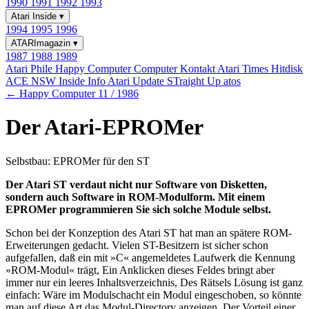
1990
1991
1992
1993
Atari Inside
▾
1994
1995
1996
ATARImagazin
▾
1987
1988
1989
Atari Phile
Happy Computer
Computer Kontakt
Atari Times
Hitdisk
ACE NSW Inside Info
Atari Update
STraight Up
atos
← Happy Computer 11 / 1986
Der Atari-EPROMer
Selbstbau: EPROMer für den ST
Der Atari ST verdaut nicht nur Software von Disketten,
sondern auch Software in ROM-Modulform. Mit einem
EPROMer programmieren Sie sich solche Module selbst.
Schon bei der Konzeption des Atari ST hat man an spätere ROM-
Erweiterungen gedacht. Vielen ST-Besitzern ist sicher schon
aufgefallen, daß ein mit »C« angemeldetes Laufwerk die Kennung
»ROM-Modul« trägt, Ein Anklicken dieses Feldes bringt aber
immer nur ein leeres Inhaltsverzeichnis, Des Rätsels Lösung ist ganz
einfach: Wäre im Modulschacht ein Modul eingeschoben, so könnte
man auf diese Art das Modul-Directory anzeigen. Der Vorteil einer