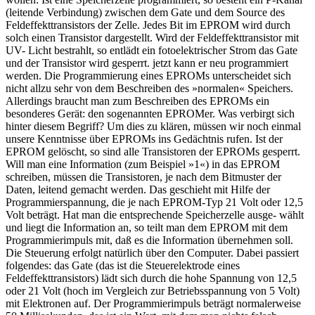
(leitende Verbindung) zwischen dem Gate und dem Source des
Feldeffekttransistors der Zelle. Jedes Bit im EPROM wird durch
solch einen Transistor dargestellt. Wird der Feldeffekttransistor mit
UV- Licht bestrahlt, so entlädt ein fotoelektrischer Strom das Gate
und der Transistor wird gesperrt. jetzt kann er neu programmiert
werden. Die Programmierung eines EPROMs unterscheidet sich
nicht allzu sehr von dem Beschreiben des »normalen« Speichers.
Allerdings braucht man zum Beschreiben des EPROMs ein
besonderes Gerät: den sogenannten EPROMer. Was verbirgt sich
hinter diesem Begriff? Um dies zu klären, müssen wir noch einmal
unsere Kenntnisse über EPROMs ins Gedächtnis rufen. Ist der
EPROM gelöscht, so sind alle Transistoren der EPROMs gesperrt.
Will man eine Information (zum Beispiel »1«) in das EPROM
schreiben, müssen die Transistoren, je nach dem Bitmuster der
Daten, leitend gemacht werden. Das geschieht mit Hilfe der
Programmierspannung, die je nach EPROM-Typ 21 Volt oder 12,5
Volt beträgt. Hat man die entsprechende Speicherzelle ausge- wählt
und liegt die Information an, so teilt man dem EPROM mit dem
Programmierimpuls mit, daß es die Information übernehmen soll.
Die Steuerung erfolgt natürlich über den Computer. Dabei passiert
folgendes: das Gate (das ist die Steuerelektrode eines
Feldeffekttransistors) lädt sich durch die hohe Spannung von 12,5
oder 21 Volt (hoch im Vergleich zur Betriebsspannung von 5 Volt)
mit Elektronen auf. Der Programmierimpuls beträgt normalerweise