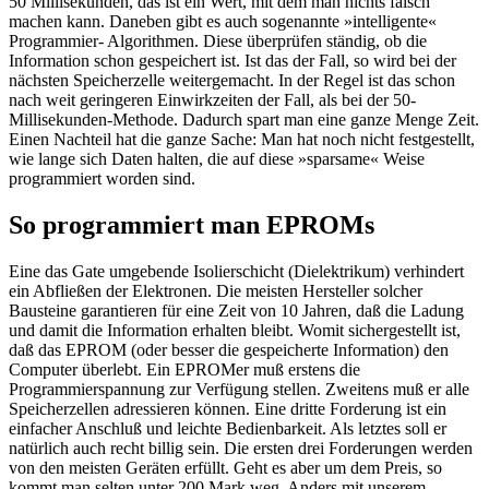
50 Millisekunden, das ist ein Wert, mit dem man nichts falsch
machen kann. Daneben gibt es auch sogenannte »intelligente«
Programmier- Algorithmen. Diese überprüfen ständig, ob die
Information schon gespeichert ist. Ist das der Fall, so wird bei der
nächsten Speicherzelle weitergemacht. In der Regel ist das schon
nach weit geringeren Einwirkzeiten der Fall, als bei der 50-
Millisekunden-Methode. Dadurch spart man eine ganze Menge Zeit.
Einen Nachteil hat die ganze Sache: Man hat noch nicht festgestellt,
wie lange sich Daten halten, die auf diese »sparsame« Weise
programmiert worden sind.
So programmiert man EPROMs
Eine das Gate umgebende Isolierschicht (Dielektrikum) verhindert
ein Abfließen der Elektronen. Die meisten Hersteller solcher
Bausteine garantieren für eine Zeit von 10 Jahren, daß die Ladung
und damit die Information erhalten bleibt. Womit sichergestellt ist,
daß das EPROM (oder besser die gespeicherte Information) den
Computer überlebt. Ein EPROMer muß erstens die
Programmierspannung zur Verfügung stellen. Zweitens muß er alle
Speicherzellen adressieren können. Eine dritte Forderung ist ein
einfacher Anschluß und leichte Bedienbarkeit. Als letztes soll er
natürlich auch recht billig sein. Die ersten drei Forderungen werden
von den meisten Geräten erfüllt. Geht es aber um dem Preis, so
kommt man selten unter 200 Mark weg. Anders mit unserem