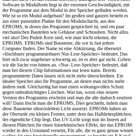
Software in Modulform liegt in der enormen Geschwindigkeit, mit
der Programme aus dem Modul in den Speicher gelfaden werden.
Wie ist so ein Modul aufgebaut? Im großen und ganzen besteht es
aus einer passenden Platine für den Modulschacht, aus den
EPROMS, in denen das Programm gespeichert ist, und ein paar
mechanischen Bauteilen wie Gehäuse und Schrauben. Nicht allzu
viel also! Des Pudels Kern sind, wie man leicht erkennt, die
EPROMS. EPROMs sind Bausteine, die wir in fast jedem
Computer finden. Der Name ist eine Abkürzung, die übersetzt
»löschbarer programmierbarer Nur-Lese-Speicher« bedeutet. Das
hört sich zwar ungeheuer schwierig an, ist es aber gar nicht. Gehen
wir die Sache von hinten an. »Nur- Lese-Speicher« bedeutet, daß
man bei diesem Chip Informationen nur lesen kann. Bereits
programmierte Daten lassen sich nicht mehr überschreiben. Ein
idealer Speicher also für Programme, an denen man nichts mehr
ändern muß. Gleichzeitig hat man einen wirkungsvollen Schutz
gegen unbeabsichtigtes Löschen. Was tun, wenn eine neuere
Version des Programms erscheint und man die alte dadurch ersetzen
will? Dann löscht man die EPROMS, Dies geschieht, indem man
diese Bausteine ultraviolettem Licht aussetzt. EPROMs haben an
der Oberseite ein kleines Fenster, unter dem das Halbleiterplättchen,
der eigentliche Chip liegt. Das UV-Licht sorgt nun im Innern auf
diesem Plättchen für einen fotoelektrischen Effekt, der das EPROM
wieder in den Urzustand versetzt, Für alle, die es ganz genau wissen
wollen: Ist eine Speicherzelle programmiert, so besteht ein P-Kanal